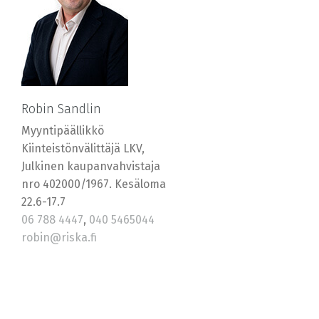
Robin Sandlin
Myyntipäällikkö
Kiinteistönvälittäjä LKV,
Julkinen kaupanvahvistaja
nro 402000/1967. Kesäloma
22.6-17.7
06 788 4447
,
040 5465044
robin@riska.fi