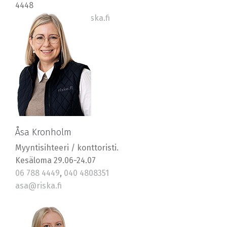
4448
0400 569577, jan@riska.fi
Åsa Kronholm
Myyntisihteeri / konttoristi.
Kesäloma 29.06-24.07
06 788 4449
,
040 4808351
asa@riska.fi