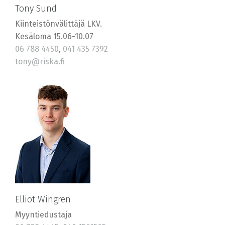
Tony Sund
Kiinteistönvälittäjä LKV.
Kesäloma 15.06-10.07
06 788 4450
,
041 435 7392
tony@riska.fi
Elliot Wingren
Myyntiedustaja