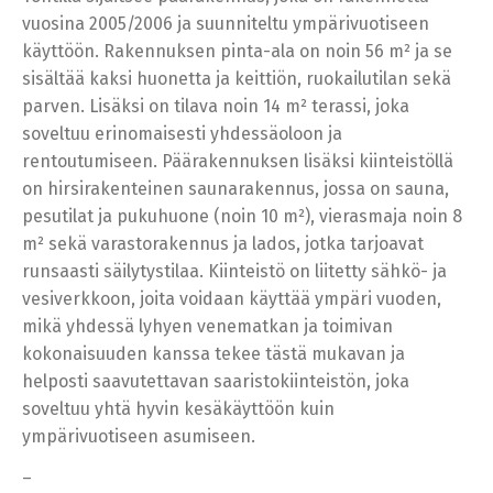
vuosina 2005/2006 ja suunniteltu ympärivuotiseen
käyttöön. Rakennuksen pinta-ala on noin 56 m² ja se
sisältää kaksi huonetta ja keittiön, ruokailutilan sekä
parven. Lisäksi on tilava noin 14 m² terassi, joka
soveltuu erinomaisesti yhdessäoloon ja
rentoutumiseen. Päärakennuksen lisäksi kiinteistöllä
on hirsirakenteinen saunarakennus, jossa on sauna,
pesutilat ja pukuhuone (noin 10 m²), vierasmaja noin 8
m² sekä varastorakennus ja lados, jotka tarjoavat
runsaasti säilytystilaa. Kiinteistö on liitetty sähkö- ja
vesiverkkoon, joita voidaan käyttää ympäri vuoden,
mikä yhdessä lyhyen venematkan ja toimivan
kokonaisuuden kanssa tekee tästä mukavan ja
helposti saavutettavan saaristokiinteistön, joka
soveltuu yhtä hyvin kesäkäyttöön kuin
ympärivuotiseen asumiseen.
–