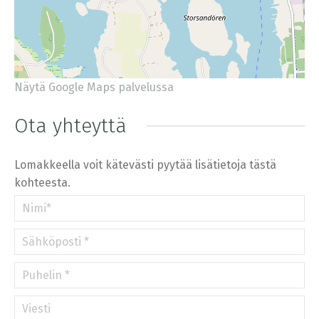
Näytä Google Maps palvelussa
+
−
⇧
Ota yhteyttä
©
OpenStreetMap
contributors.
»
Lomakkeella voit kätevästi pyytää lisätietoja tästä
kohteesta.