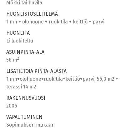
Mökki tai huvila
HUONEISTOSELITELMÄ
1 mh + olohuone + ruok.tila + keittiö + parvi
HUONEITA
Ei luokiteltu
ASUINPINTA-ALA
2
56 m
LISÄTIETOJA PINTA-ALASTA
1 mh+olohuone+ruok.tila+keittiö+parvi, 56,0 m2 +
terassi 14 m2
RAKENNUSVUOSI
2006
VAPAUTUMINEN
Sopimuksen mukaan