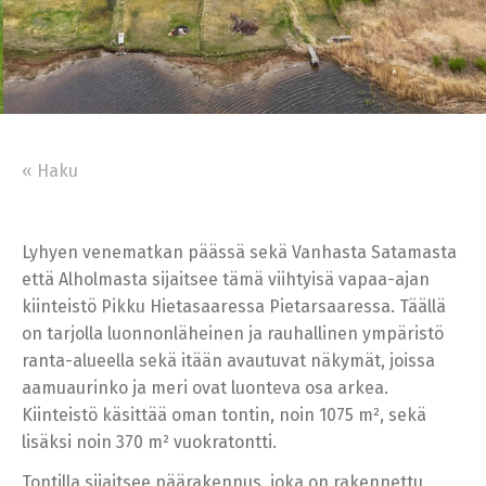
« Haku
Lyhyen venematkan päässä sekä Vanhasta Satamasta
että Alholmasta sijaitsee tämä viihtyisä vapaa-ajan
kiinteistö Pikku Hietasaaressa Pietarsaaressa. Täällä
on tarjolla luonnonläheinen ja rauhallinen ympäristö
ranta-alueella sekä itään avautuvat näkymät, joissa
aamuaurinko ja meri ovat luonteva osa arkea.
Kiinteistö käsittää oman tontin, noin 1075 m², sekä
lisäksi noin 370 m² vuokratontti.
Tontilla sijaitsee päärakennus, joka on rakennettu