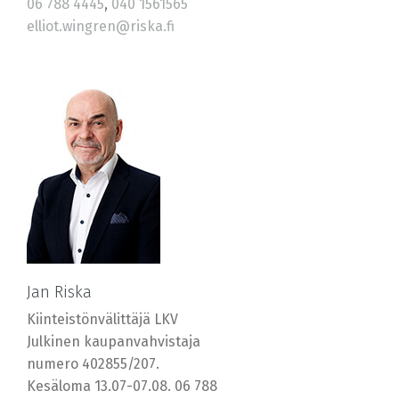
06 788 4445
,
040 1561565
elliot.wingren@riska.fi
Jan Riska
Kiinteistönvälittäjä LKV
Julkinen kaupanvahvistaja
numero 402855/207.
Kesäloma 13.07-07.08. 06 788