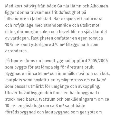
Med kort båtväg från både Gamla Hamn och Alholmen
ligger denna trivsamma fritidsfastighet på
Lillsandören i Jakobstad. Här erbjuds ett naturnära
och rofyllt läge med strandområde och utsikt mot
öster, där morgonsolen och havet blir en självklar del
av vardagen. Fastigheten omfattar en egen tomt ca
1075 m² samt ytterligare 370 m² tilläggsmark som
arrenderas.
På tomten finns en huvudbyggnad uppförd 2005/2006
som byggts för att lämpa sig för åretrunt bruk.
Byggnaden är ca 56 m² och innehåller två rum och kök,
matplats samt sovloft + en rymlig terrass om ca 14 m²
som passar utmärkt för umgänge och avkoppling.
Utöver huvudbyggnaden finns en bastubyggnad i
stock med bastu, tvättrum och omklädningsrum om ca
10 m², en gäststuga om ca 8 m² samt både
förrådsbyggnad och ladubyggnad som ger gott om