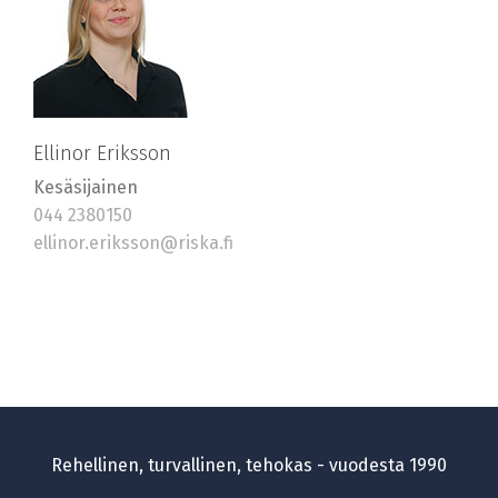
Ellinor Eriksson
Kesäsijainen
044 2380150
ellinor.eriksson@riska.fi
Rehellinen, turvallinen, tehokas - vuodesta 1990