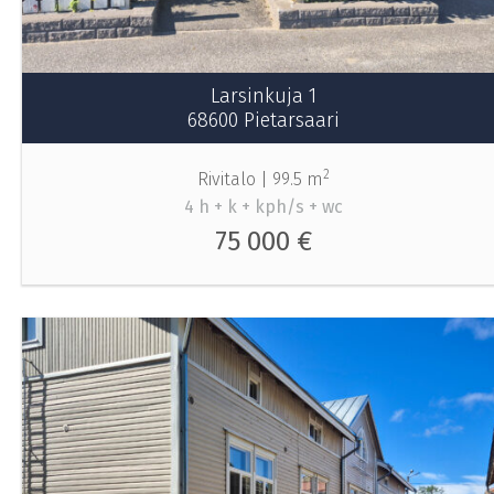
Larsinkuja 1
68600 Pietarsaari
2
Rivitalo |
99.5 m
4 h + k + kph/s + wc
75 000 €