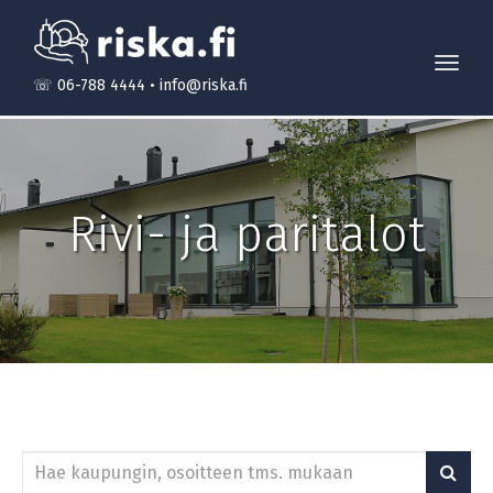
Toggl
☏ 06-788 4444
•
info@riska.fi
navig
Rivi- ja paritalot
Hae
kohteita