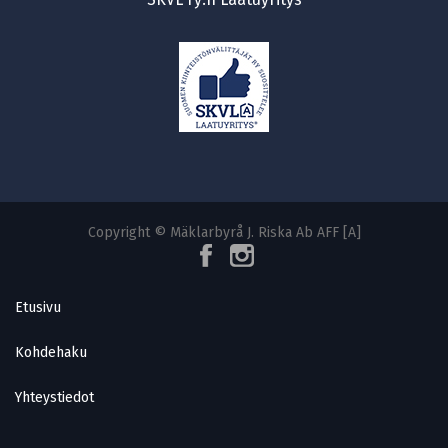
Copyright © Mäklarbyrå J. Riska Ab AFF [A]
Etusivu
Kohdehaku
Yhteystiedot