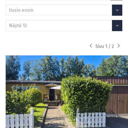
Järjestä
Näytä
Edellinen
Seura
Sivu 1 / 2
sivu
sivu