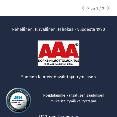
Edellinen
Seura
Sivu 1 / 2
sivu
sivu
Rehellinen, turvallinen, tehokas - vuodesta 1990
Suomen Kiinteistönvälittäjät ry:n jäsen
Noudatamme kansallisen säädöksen
mukaista hyvää välitystapaa
SKVL ry:n Laatuyritys