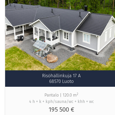
Risöhällinkuja 17 A
68570 Luoto
2
Paritalo |
120.0 m
4 h + k + kph/sauna/wc + khh + wc
195 500 €