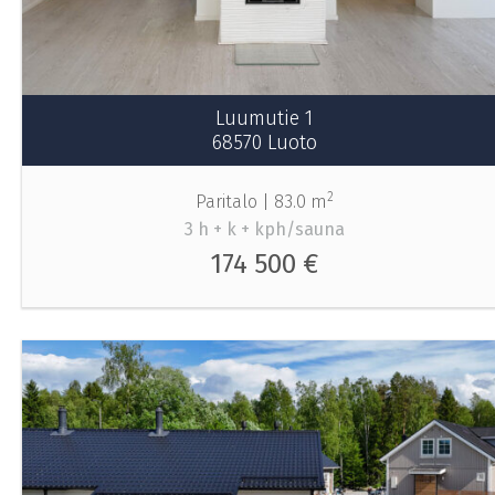
Luumutie 1
68570 Luoto
2
Paritalo |
83.0 m
3 h + k + kph/sauna
174 500 €