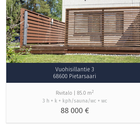
Vuohisillantie 3
68600 Pietarsaari
2
Rivitalo |
85.0 m
3 h + k + kph/sauna/wc + wc
88 000 €