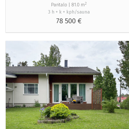
2
Paritalo |
81.0 m
3 h + k + kph/sauna
78 500 €