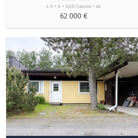
4 h + k + kph/sauna + wc
62 000 €