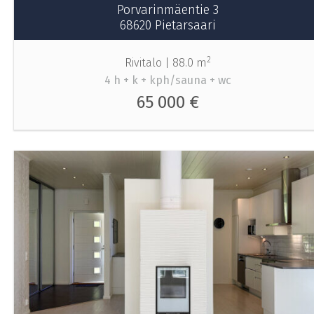
Porvarinmäentie 3
68620 Pietarsaari
2
Rivitalo |
88.0 m
4 h + k + kph/sauna + wc
65 000 €