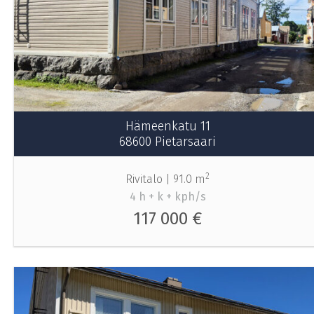
Hämeenkatu 11
68600 Pietarsaari
2
Rivitalo |
91.0 m
4 h + k + kph/s
117 000 €