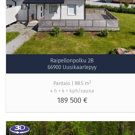
Raipellonpolku 2B
66900 Uusikaarlepyy
2
Paritalo |
88.5 m
4 h + k + kph/sauna
189 500 €