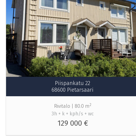
Piispankatu 22
68600 Pietarsaari
2
Rivitalo |
80.0 m
3h + k + kph/s + wc
129 000 €