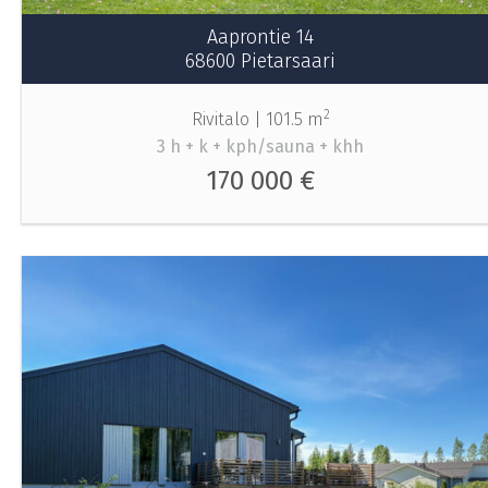
Aaprontie 14
68600 Pietarsaari
2
Rivitalo |
101.5 m
3 h + k + kph/sauna + khh
170 000 €