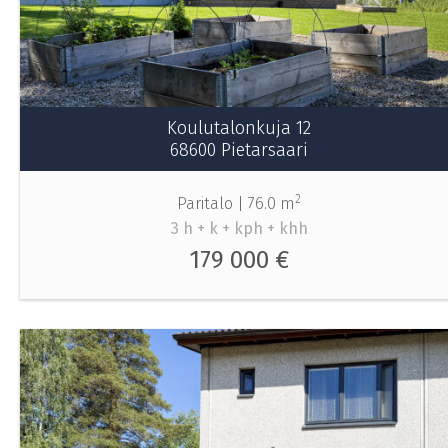
Koulutalonkuja 12
68600 Pietarsaari
2
Paritalo |
76.0 m
3 h + k + kph + khh
179 000 €