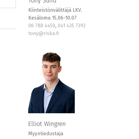
Tony Sund
Kiinteistönvälittäjä LKV.
Kesäloma 15.06-10.07
06 788 4450
,
041 435 7392
tony@riska.fi
Elliot Wingren
Myyntiedustaja