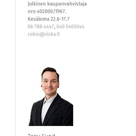
Julkinen kaupanvahvistaja
nro 402000/1967.
Kesäloma 22.6-17.7
06 788 4447
,
040 5465044
robin@riska.fi