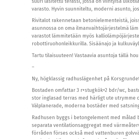
suuri lasitettu terassi, jossa on viihtyisä ulkot
varasto. Hyvin suunniteltu, moderni asunto, 
Rivitalot rakennetaan betonielementeistä, jois
asunnossa on oma ilmanvaihtojärjestelmä lämmön
varastot lämmitetään myös kalliolämpöjärjestelm
robottiruohonleikkurilla. Sisäänajo ja kulkuväy
Tartu tilaisuuteen! Vastaavia asuntoja tällä ho
–
Ny, högklassig radhuslägenhet på Korsgrundet t
Bostaden omfattar 3 r+stugkök+2 bdr/wc, bastu
stor inglasad terras med härligt ute utrymme 
Välplanerade, moderna bostäder med satsnin
Radhusen byggs i betongelement med målad b
separata ventilationsaggregat med värmeåterv
förråden förses också med vattenburen golvvä