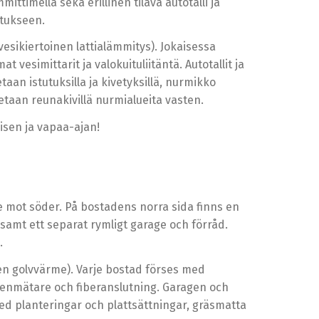
ittimellä sekä erillinen tilava autotalli ja
stukseen.
esikiertoinen lattialämmitys). Jokaisessa
esimittarit ja valokuituliitäntä. Autotallit ja
aan istutuksilla ja kivetyksillä, nurmikko
tetaan reunakivillä nurmialueita vasten.
misen ja vapaa-ajan!
e mot söder. På bostadens norra sida finns en
samt ett separat rymligt garage och förråd.
.
 golvvärme). Varje bostad förses med
tenmätare och fiberanslutning. Garagen och
d planteringar och plattsättningar, gräsmatta