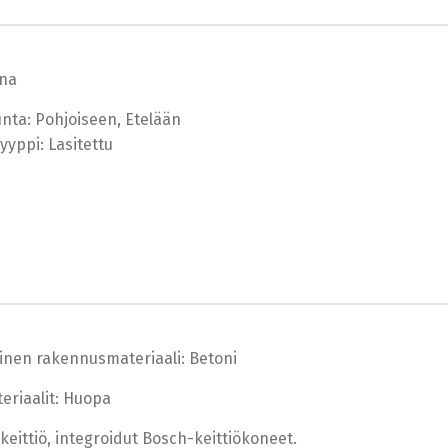
na
nta: Pohjoiseen, Etelään
yyppi: Lasitettu
linen rakennusmateriaali: Betoni
eriaalit: Huopa
keittiö, integroidut Bosch-keittiökoneet.