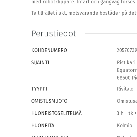
med robotklippare. Infart och gångväg förses
Ta tillfället i akt, motsvarande bostäder på d
Perustiedot
KOHDENUMERO
2057073
SIJAINTI
Ristikari
Equatorn
68600 Pi
TYYPPI
Rivitalo
OMISTUSMUOTO
Omistus
HUONEISTOSELITELMÄ
3 h + tk 
HUONEITA
Kolmio
2