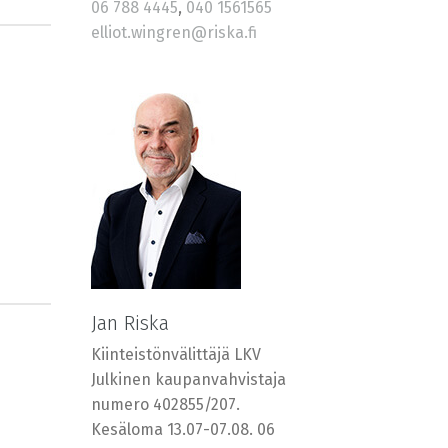
06 788 4445
,
040 1561565
elliot.wingren@riska.fi
Jan Riska
Kiinteistönvälittäjä LKV
Julkinen kaupanvahvistaja
numero 402855/207.
Kesäloma 13.07-07.08. 06