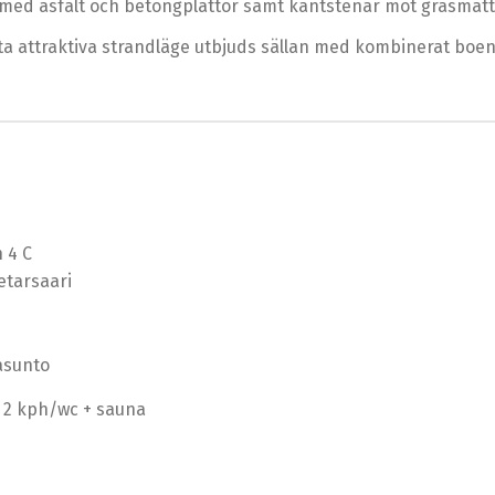
 med asfalt och betongplattor samt kantstenar mot gräsmatt
etta attraktiva strandläge utbjuds sällan med kombinerat boe
9
 4 C
etarsaari
asunto
+ 2 kph/wc + sauna