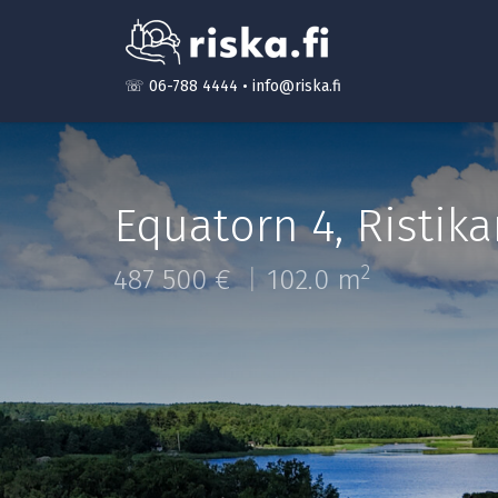
☏ 06-788 4444
•
info@riska.fi
Equatorn 4
,
Ristika
2
487 500 €
102.0 m