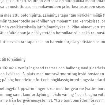
ila ja ilta-aurinko. Asunnon vieressä on autopaikka moottorilämm
jossa panostettu asumismukavuuteen ja korkeatasoiseen sisu
sa maalattu betonipinta. Lämmitys tapahtuu kalliolämmöllä (v
 talteenotolla sekä viilennys molemmissa kerroksissa, omat v
än vesikiertoisella lattialämmityksellä. Piha-alueet varustet
lät asfaltoidaan ja päällystetään betonilaatoilla sekä reunus
ukuttelevalla rantapaikalla on harvoin tarjolla yhdistäen asu
ill försäljning!
 102 m2 + rymlig inglasad terrass och balkong med glasräck
och kvällssol. Bilplats med motorvärmaruttag invid bostaden 
g på hög boendekomfort och högklassig inredningsstandard
etongyta. Uppvärmningen sker med bergvärme (vattenburen
inning samt komfortkylning i både våning 1 och 2, egna vat
rme från bergvärmesystemet. Yttre tomt områden förses me