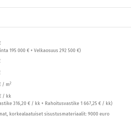
€
inta 195 000 € + Velkaosuus 292 500 €)
€
€
2
€ / m
€ / kk
stike 316,20 € / kk + Rahoitusvastike 1 667,25 € / kk)
nat, korkealaatuiset sisustusmateriaalit: 9000 euro