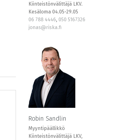
Kiinteistönvälittäjä LKV.
Kesäloma 04.05-29.05
06 788 4446
,
050 5167326
jonas@riska.fi
Robin Sandlin
Myyntipäällikkö
Kiinteistönvälittäjä LKV,