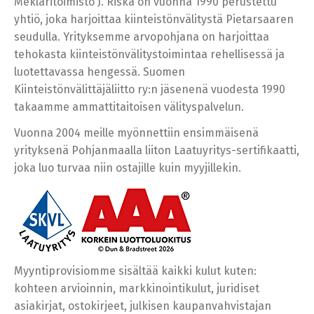
Meklaritoimisto J. Riska on vuonna 1990 perustettu
yhtiö, joka harjoittaa kiinteistönvälitystä Pietarsaaren
seudulla. Yrityksemme arvopohjana on harjoittaa
tehokasta kiinteistönvälitystoimintaa rehellisessä ja
luotettavassa hengessä. Suomen
Kiinteistönvälittäjäliitto ry:n jäsenenä vuodesta 1990
takaamme ammattitaitoisen välityspalvelun.
Vuonna 2004 meille myönnettiin ensimmäisenä
yrityksenä Pohjanmaalla liiton Laatuyritys-sertifikaatti,
joka luo turvaa niin ostajille kuin myyjillekin.
Myyntiprovisiomme sisältää kaikki kulut kuten:
kohteen arvioinnin, markkinointikulut, juridiset
asiakirjat, ostokirjeet, julkisen kaupanvahvistajan