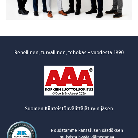
Rehellinen, turvallinen, tehokas - vuodesta 1990
Suomen Kiinteistönvälittäjät ry:n jäsen
Noudatamme kansallisen säädöksen
mukaista hyvää välitystapaa