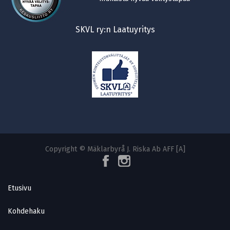
SKVL ry:n Laatuyritys
Copyright © Mäklarbyrå J. Riska Ab AFF [A]
Etusivu
Kohdehaku