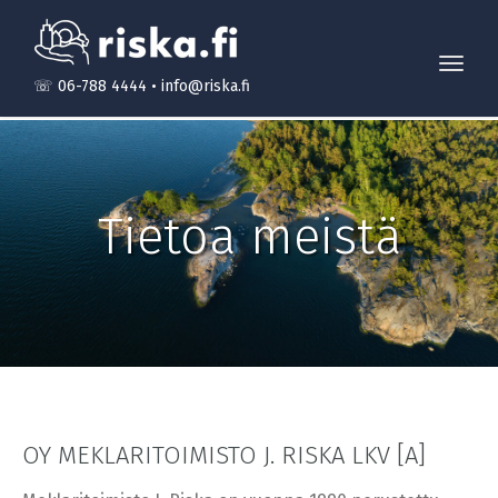
Toggl
☏ 06-788 4444
•
info@riska.fi
navig
Tietoa meistä
OY MEKLARITOIMISTO J. RISKA LKV [A]