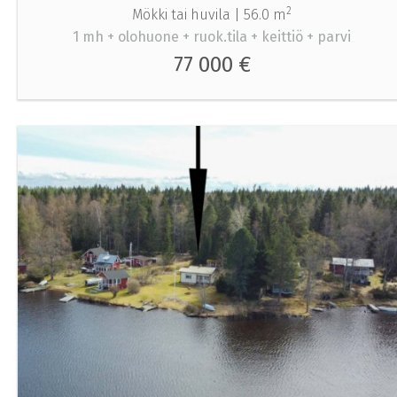
2
Mökki tai huvila |
56.0 m
1 mh + olohuone + ruok.tila + keittiö + parvi
77 000 €