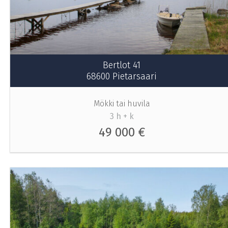
Bertlot 41
68600 Pietarsaari
Mökki tai huvila
3 h + k
49 000 €