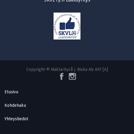
Copyright © Mäklarbyrå J. Riska Ab AFF [A]
Etusivu
Kohdehaku
Yhteystiedot