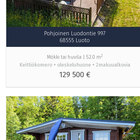
Pohjoinen Luodontie 997
68555 Luoto
2
Mökki tai huvila |
52.0 m
Keittiökomero + oleskeluhuone + 2makuualkovia
129 500 €