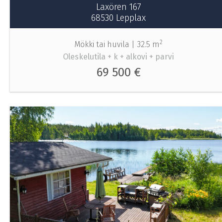
Laxören 167
68530 Lepplax
2
Mökki tai huvila |
32.5 m
Oleskelutila + k + alkovi + parvi
69 500 €