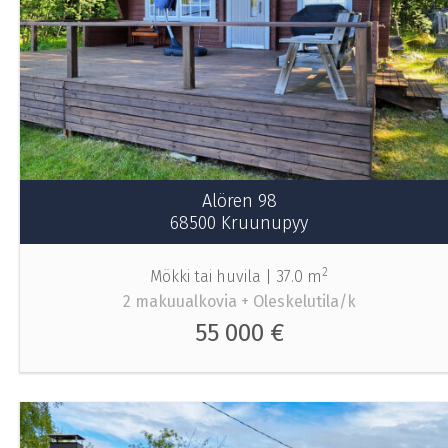
Alören 98
68500 Kruunupyy
2
Mökki tai huvila |
37.0 m
2 makuualkovia + Oleskelutila/k
55 000 €