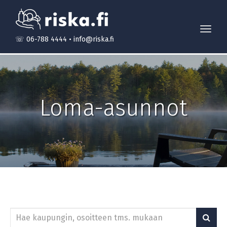
Toggl
☏ 06-788 4444
•
info@riska.fi
navig
Loma-asunnot
Hae
kohteita