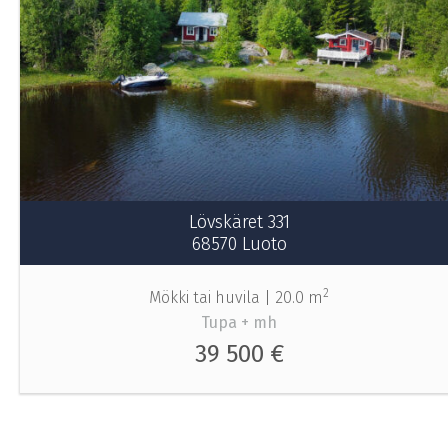
Lövskäret 331
68570 Luoto
2
Mökki tai huvila |
20.0 m
Tupa + mh
39 500 €