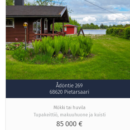
Ådöntie 269
68620 Pietarsaari
Mökki tai huvila
Tupakeittiö, makuuhuone ja kuisti
85 000 €