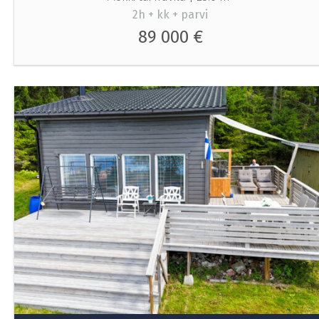
2h + kk + parvi
89 000 €