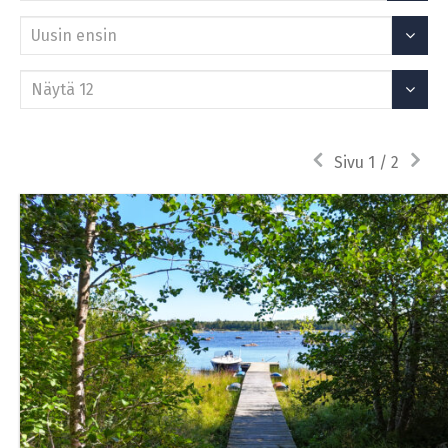
Järjestä
Näytä
Edellinen
Seura
Sivu 1 / 2
sivu
sivu