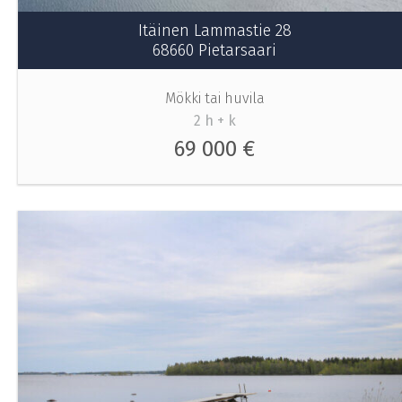
Itäinen Lammastie 28
68660 Pietarsaari
Mökki tai huvila
2 h + k
69 000 €