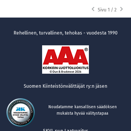
Edellinen
Seura
Sivu 1 / 2
sivu
sivu
Rehellinen, turvallinen, tehokas - vuodesta 1990
Suomen Kiinteistönvälittäjät ry:n jäsen
Noudatamme kansallisen säädöksen
mukaista hyvää välitystapaa
SKVL ry:n Laatuyritys