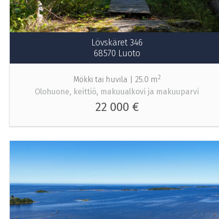
Lövskäret 346
68570 Luoto
2
Mökki tai huvila |
25.0 m
Olohuone, keittiö, makuualkovi ja makuuparvi
22 000 €