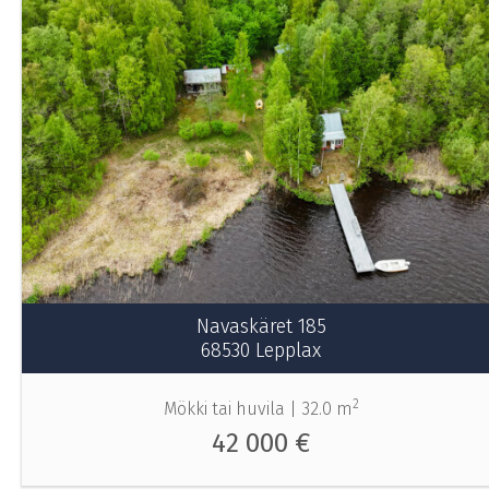
Navaskäret 185
68530 Lepplax
2
Mökki tai huvila |
32.0 m
42 000 €