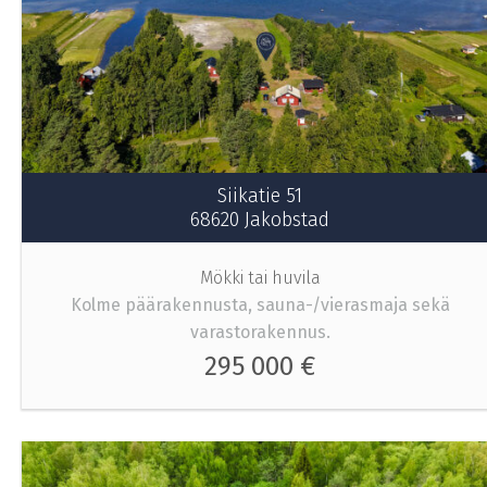
Siikatie 51
68620 Jakobstad
Mökki tai huvila
Kolme päärakennusta, sauna-/vierasmaja sekä
varastorakennus.
295 000 €