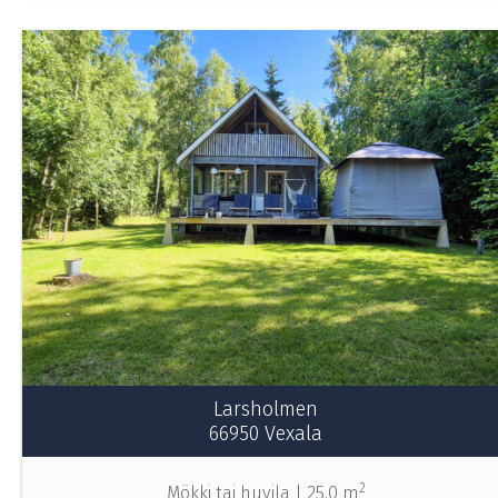
Larsholmen
66950 Vexala
2
Mökki tai huvila |
25.0 m