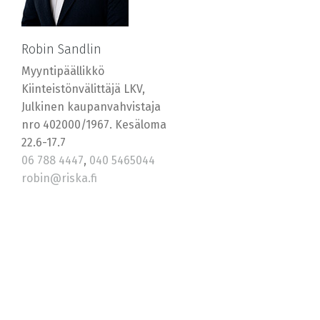
Robin Sandlin
Myyntipäällikkö
Kiinteistönvälittäjä LKV,
Julkinen kaupanvahvistaja
nro 402000/1967. Kesäloma
22.6-17.7
06 788 4447
,
040 5465044
robin@riska.fi