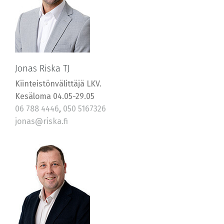
Jonas Riska TJ
Kiinteistönvälittäjä LKV.
Kesäloma 04.05-29.05
06 788 4446
,
050 5167326
jonas@riska.fi