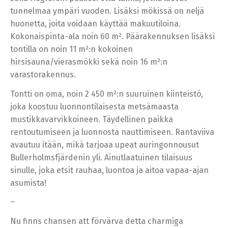
tunnelmaa ympäri vuoden. Lisäksi mökissä on neljä
huonetta, joita voidaan käyttää makuutiloina.
Kokonaispinta-ala noin 60 m². Päärakennuksen lisäksi
tontilla on noin 11 m²:n kokoinen
hirsisauna/vierasmökki sekä noin 16 m²:n
varastorakennus.
Tontti on oma, noin 2 450 m²:n suuruinen kiinteistö,
joka koostuu luonnontilaisesta metsämaasta
mustikkavarvikkoineen. Täydellinen paikka
rentoutumiseen ja luonnosta nauttimiseen. Rantaviiva
avautuu itään, mikä tarjoaa upeat auringonnousut
Bullerholmsfjärdenin yli. Ainutlaatuinen tilaisuus
sinulle, joka etsit rauhaa, luontoa ja aitoa vapaa-ajan
asumista!
–
Nu finns chansen att förvärva detta charmiga