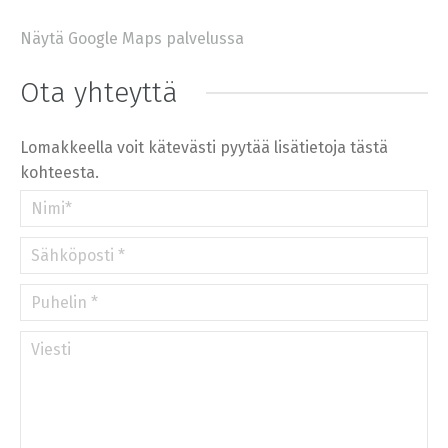
Näytä Google Maps palvelussa
+
−
⇧
Ota yhteyttä
©
OpenStreetMap
contributors.
»
Lomakkeella voit kätevästi pyytää lisätietoja tästä
kohteesta.