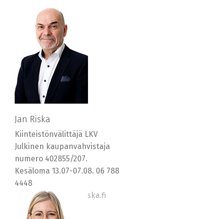
Jan Riska
Kiinteistönvälittäjä LKV
Julkinen kaupanvahvistaja
numero 402855/207.
Kesäloma 13.07-07.08. 06 788
4448
0400 569577, jan@riska.fi