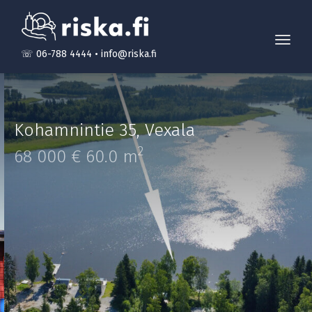
Toggl
☏ 06-788 4444
•
info@riska.fi
navig
Kohamnintie 35
,
Vexala
2
68 000 €
60.0 m