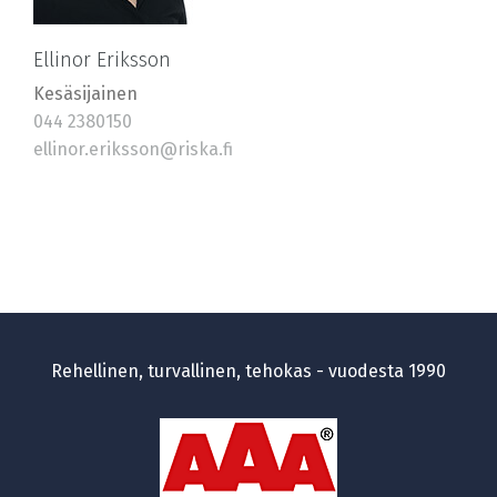
Ellinor Eriksson
Kesäsijainen
044 2380150
ellinor.eriksson@riska.fi
Rehellinen, turvallinen, tehokas - vuodesta 1990