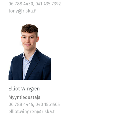
06 788 4450
,
041 435 7392
tony@riska.fi
Elliot Wingren
Myyntiedustaja
06 788 4445
,
040 1561565
elliot.wingren@riska.fi