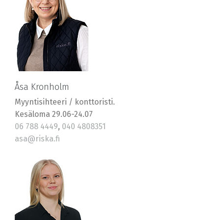
Åsa Kronholm
Myyntisihteeri / konttoristi.
Kesäloma 29.06-24.07
06 788 4449
,
040 4808351
asa@riska.fi