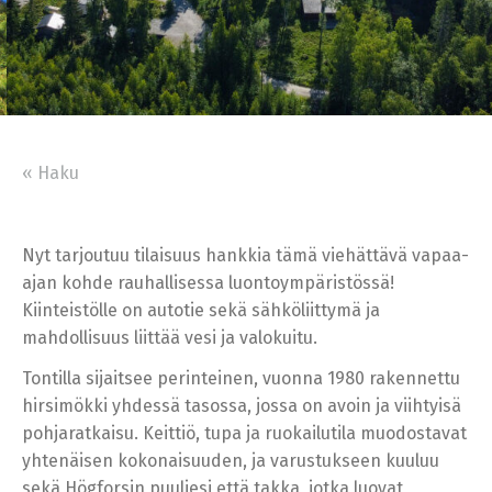
« Haku
Nyt tarjoutuu tilaisuus hankkia tämä viehättävä vapaa-
ajan kohde rauhallisessa luontoympäristössä!
Kiinteistölle on autotie sekä sähköliittymä ja
mahdollisuus liittää vesi ja valokuitu.
Tontilla sijaitsee perinteinen, vuonna 1980 rakennettu
hirsimökki yhdessä tasossa, jossa on avoin ja viihtyisä
pohjaratkaisu. Keittiö, tupa ja ruokailutila muodostavat
yhtenäisen kokonaisuuden, ja varustukseen kuuluu
sekä Högforsin puuliesi että takka, jotka luovat