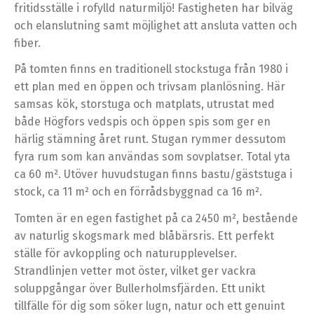
fritidsställe i rofylld naturmiljö! Fastigheten har bilväg
och elanslutning samt möjlighet att ansluta vatten och
fiber.
På tomten finns en traditionell stockstuga från 1980 i
ett plan med en öppen och trivsam planlösning. Här
samsas kök, storstuga och matplats, utrustat med
både Högfors vedspis och öppen spis som ger en
härlig stämning året runt. Stugan rymmer dessutom
fyra rum som kan användas som sovplatser. Total yta
ca 60 m². Utöver huvudstugan finns bastu/gäststuga i
stock, ca 11 m² och en förrådsbyggnad ca 16 m².
Tomten är en egen fastighet på ca 2450 m², bestående
av naturlig skogsmark med blåbärsris. Ett perfekt
ställe för avkoppling och naturupplevelser.
Strandlinjen vetter mot öster, vilket ger vackra
soluppgångar över Bullerholmsfjärden. Ett unikt
tillfälle för dig som söker lugn, natur och ett genuint