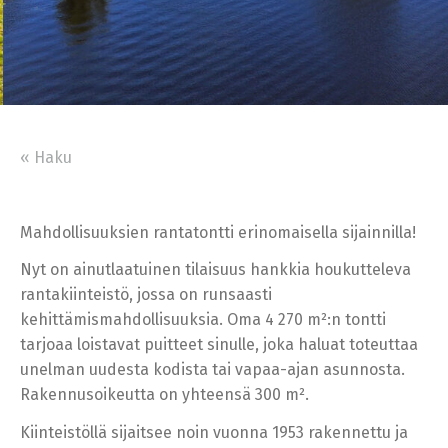
« Haku
Mahdollisuuksien rantatontti erinomaisella sijainnilla!
Nyt on ainutlaatuinen tilaisuus hankkia houkutteleva
rantakiinteistö, jossa on runsaasti
kehittämismahdollisuuksia. Oma 4 270 m²:n tontti
tarjoaa loistavat puitteet sinulle, joka haluat toteuttaa
unelman uudesta kodista tai vapaa-ajan asunnosta.
Rakennusoikeutta on yhteensä 300 m².
Kiinteistöllä sijaitsee noin vuonna 1953 rakennettu ja