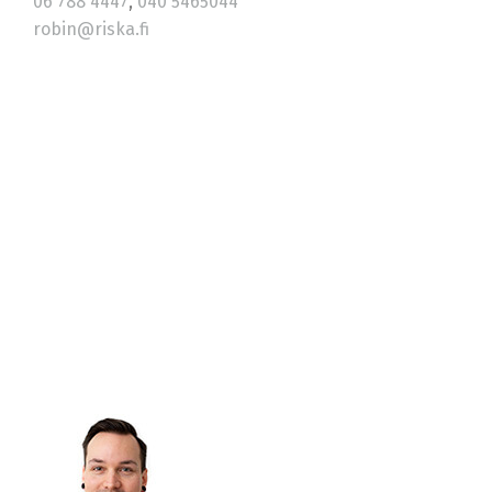
06 788 4447
,
040 5465044
robin@riska.fi