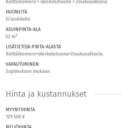
Keittiökomero + oleskeluhuone + 2makuualkovia
HUONEITA
Ei luokiteltu
ASUINPINTA-ALA
2
52 m
LISÄTIETOJA PINTA-ALASTA
Keittiökomero+oleskeluhuone+2makuualkovia.
VAPAUTUMINEN
Sopimuksen mukaan
Hinta ja kustannukset
MYYNTIHINTA
129 500 €
NELIÖHINTA