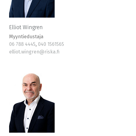
Elliot Wingren
Myyntiedustaja
06 788 4445
,
040 1561565
elliot.wingren@riska.fi