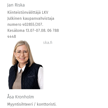
Jan Riska
Kiinteistönvälittäjä LKV
Julkinen kaupanvahvistaja
numero 402855/207.
Kesäloma 13.07-07.08. 06 788
4448
0400 569577, jan@riska.fi
Åsa Kronholm
Myyntisihteeri / konttoristi.