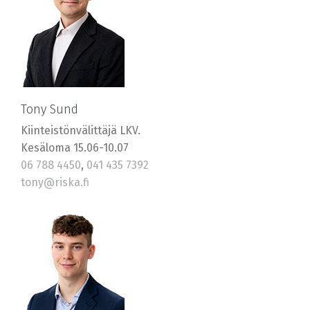
Tony Sund
Kiinteistönvälittäjä LKV.
Kesäloma 15.06-10.07
06 788 4450
,
041 435 7392
tony@riska.fi