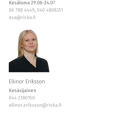
Kesäloma 29.06-24.07
06 788 4449
,
040 4808351
asa@riska.fi
Ellinor Eriksson
Kesäsijainen
044 2380150
ellinor.eriksson@riska.fi