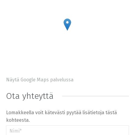
Näytä Google Maps palvelussa
+
−
⇧
Ota yhteyttä
©
OpenStreetMap
contributors.
»
Lomakkeella voit kätevästi pyytää lisätietoja tästä
kohteesta.