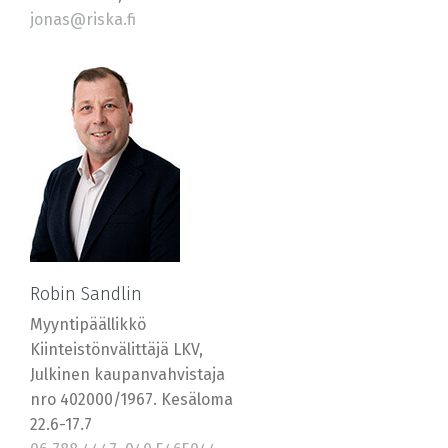
jonas@riska.fi
Robin Sandlin
Myyntipäällikkö
Kiinteistönvälittäjä LKV,
Julkinen kaupanvahvistaja
nro 402000/1967. Kesäloma
22.6-17.7