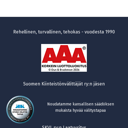
Rehellinen, turvallinen, tehokas - vuodesta 1990
Suomen Kiinteistönvälittäjät ry:n jäsen
Noudatamme kansallisen säädöksen
mukaista hyvää välitystapaa
SKVL ry:n Laatuyritys