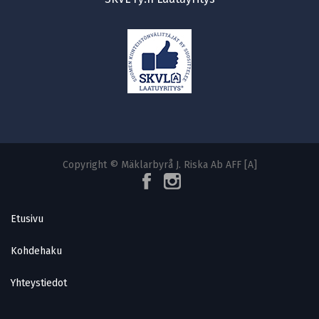
Copyright © Mäklarbyrå J. Riska Ab AFF [A]
Etusivu
Kohdehaku
Yhteystiedot