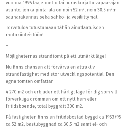
vuonna 1995 laajennettu tai peruskorjattu vapaa-ajan
asunto, jonka pinta-ala on noin 52 m², noin 30,5 m²:n
saunarakennus sekä sähkö- ja vesiliittymät.
Tervetuloa tutustumaan tähän ainutlaatuiseen
rantakiinteistöön!
–
Möjligheternas strandtomt på ett utmärkt läge!
Nu finns chansen att förvärva en attraktiv
strandfastighet med stor utvecklingspotential. Den
egna tomten omfattar
4 270 m2 och erbjuder ett härligt läge för dig som vill
förverkliga drömmen om ett nytt hem eller
fritidsboende, total byggrätt 300 m2.
På fastigheten finns en fritidsbostad byggd ca 1953/95
ca 52 m2, bastubyggnad ca 30,5 m2 samt el- och