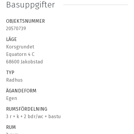
Basuppgifter
OBJEKTSNUMMER
20570739
LÄGE
Korsgrundet
Equatorn 4 C
68600 Jakobstad
TYP
Radhus
ÄGANDEFORM
Egen
RUMSFÖRDELNING
3 r + k + 2 bdr/wc + bastu
RUM