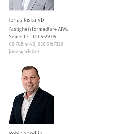
Jonas Riska VD
Fastighetsförmedlare AFM.
Semester 04.05-29.05
06 788 4446
,
050 5167326
jonas@riska.fi
Robin Sandlin