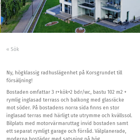
« Sök
Ny, högklassig radhuslägenhet på Korsgrundet till
försäljning!
Bostaden omfattar 3 r+kök+2 bdr/wc, bastu 102 m2 +
rymlig inglasad terrass och balkong med glasräcke
mot söder. På bostadens norra sida finns en stor
inglasad terras med härligt ute utrymme och kvällssol.
Bilplats med motorvärmaruttag invid bostaden samt
ett separat rymligt garage och förråd. Välplanerade,
moderna bostäder med satsning på hög