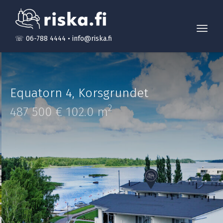
Toggl
☏ 06-788 4444
•
info@riska.fi
navig
Equatorn 4
,
Korsgrundet
2
487 500 €
102.0 m