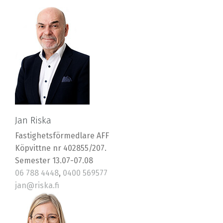
Jan Riska
Fastighetsförmedlare AFF
Köpvittne nr 402855/207.
Semester 13.07-07.08
06 788 4448
,
0400 569577
jan@riska.fi