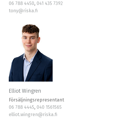
06 788 4450
,
041 435 7392
tony@riska.fi
Elliot Wingren
Försäljningsrepresentant
06 788 4445
,
040 1561565
elliot.wingren@riska.fi