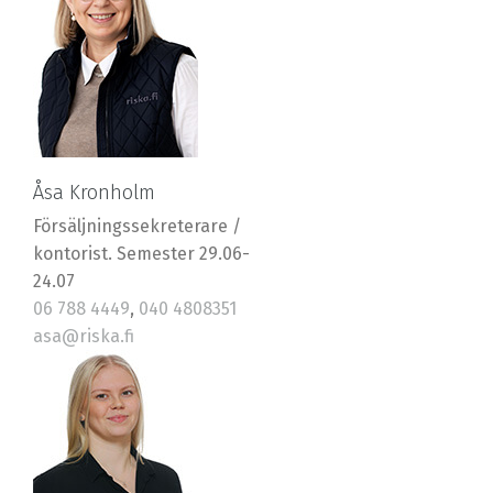
Åsa Kronholm
Försäljningssekreterare /
kontorist. Semester 29.06-
24.07
06 788 4449
,
040 4808351
asa@riska.fi