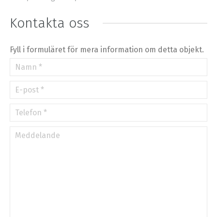
⇧
Kontakta oss
©
OpenStreetMap
contributors.
»
Fyll i formuläret för mera information om detta objekt.