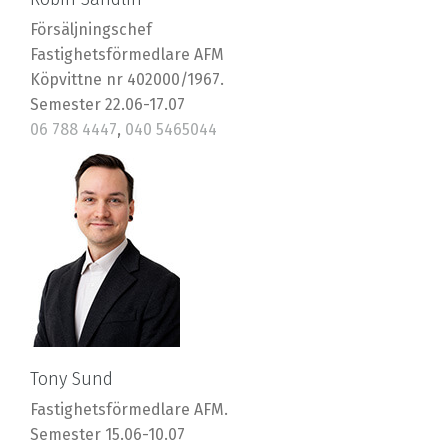
Försäljningschef
Fastighetsförmedlare AFM
Köpvittne nr 402000/1967.
Semester 22.06-17.07
06 788 4447
,
040 5465044
robin@riska.fi
Tony Sund
Fastighetsförmedlare AFM.
Semester 15.06-10.07