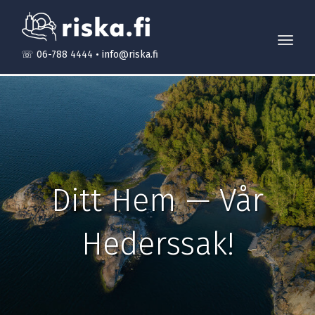
Toggl
☏ 06-788 4444
•
info@riska.fi
navig
Ditt Hem — Vår
Hederssak!