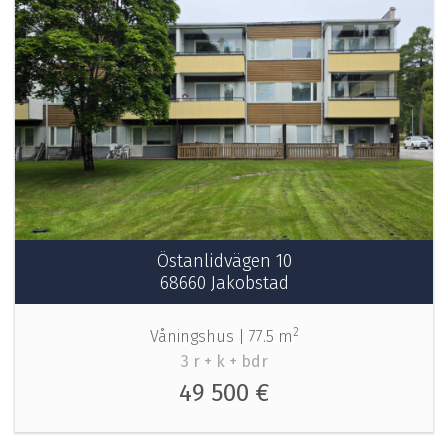
Östanlidvägen 10
68660 Jakobstad
2
Våningshus |
77.5 m
3 r + k + bdr
49 500 €