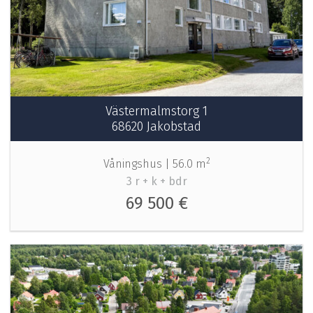
Västermalmstorg 1
68620 Jakobstad
2
Våningshus |
56.0 m
3 r + k + bdr
69 500 €