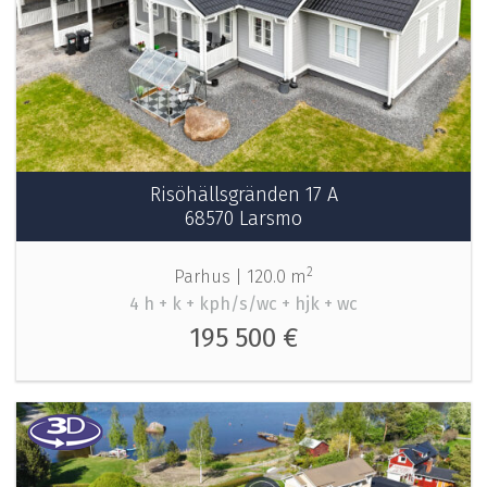
Risöhällsgränden 17 A
68570 Larsmo
2
Parhus |
120.0 m
4 h + k + kph/s/wc + hjk + wc
195 500 €