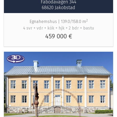
Fäbodavägen 344
68620 Jakobstad
2
Egnahemshus |
139.0/158.0 m
4 svr + vdr + kök + hjk + 2 bdr + bastu
459 000 €