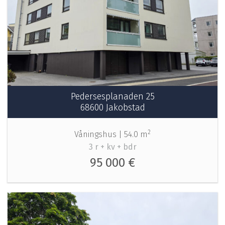
Pedersesplanaden 25
68600 Jakobstad
2
Våningshus |
54.0 m
3 r + kv + bdr
95 000 €