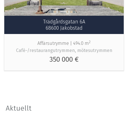
Trädgårdsgatan 6A
68600 Jakobstad
2
Affärsutrymme |
494.0 m
Café-/restaurangutrymmen, mötesutrymmen
350 000 €
Aktuellt