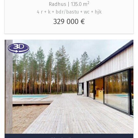
2
Radhus |
135.0 m
4 r + k + bdr/bastu + wc + hjk
329 000 €