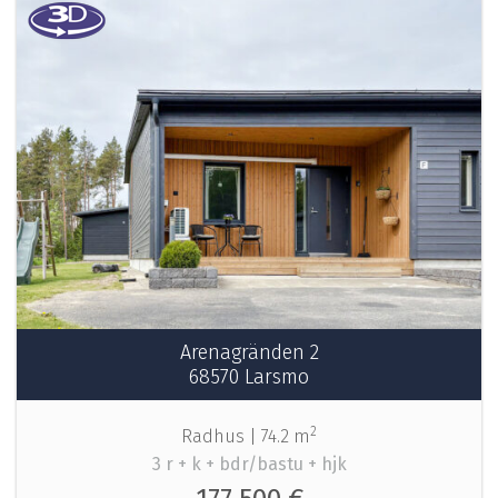
Arenagränden 2
68570 Larsmo
2
Radhus |
74.2 m
3 r + k + bdr/bastu + hjk