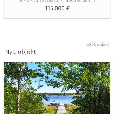
1r + k + bdr/wc/bastu + inredd vindsrum
115 000 €
»Sök objekt
Nya objekt