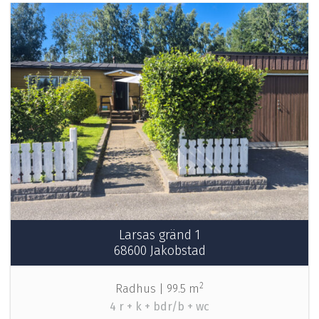
Larsas gränd 1
68600 Jakobstad
2
Radhus |
99.5 m
4 r + k + bdr/b + wc