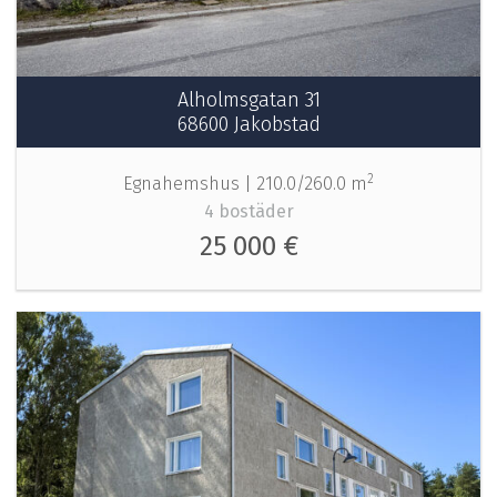
Alholmsgatan 31
68600 Jakobstad
2
Egnahemshus |
210.0/260.0 m
4 bostäder
25 000 €