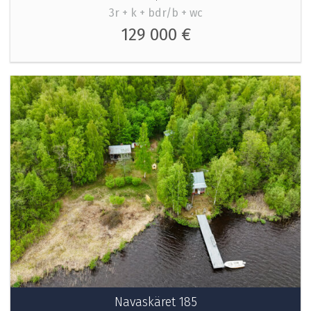
3r + k + bdr/b + wc
129 000 €
Navaskäret 185