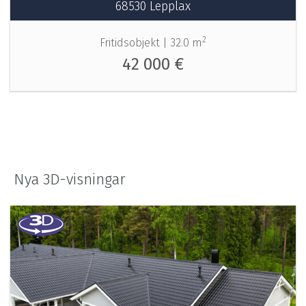
68530 Lepplax
2
Fritidsobjekt |
32.0 m
42 000 €
Nya 3D-visningar