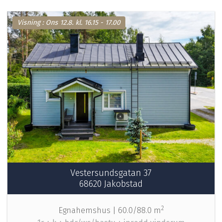
Visning :
Ons 12.8.
kl.
16.15 - 17.00
Vestersundsgatan 37
68620 Jakobstad
2
Egnahemshus |
60.0/88.0 m