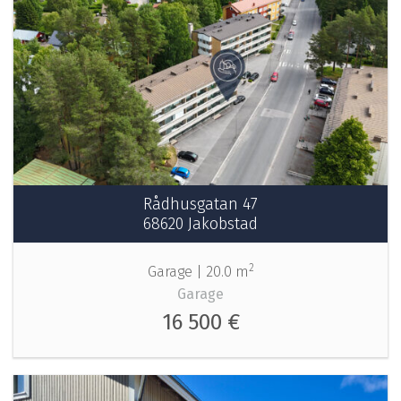
Rådhusgatan 47
68620 Jakobstad
2
Garage |
20.0 m
Garage
16 500 €