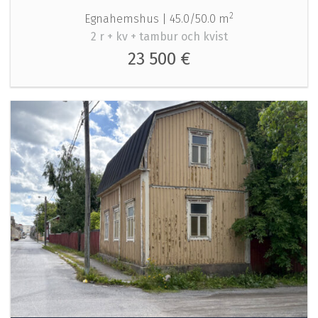
2
Egnahemshus |
45.0/50.0 m
2 r + kv + tambur och kvist
23 500 €