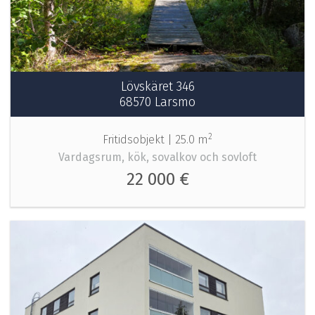
Lövskäret 346
68570 Larsmo
2
Fritidsobjekt |
25.0 m
Vardagsrum, kök, sovalkov och sovloft
22 000 €