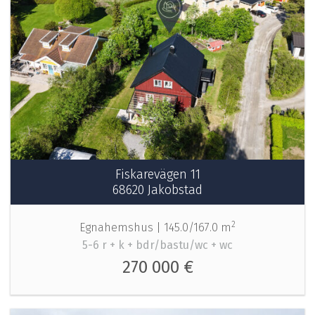
Fiskarevägen 11
68620 Jakobstad
2
Egnahemshus |
145.0/167.0 m
5-6 r + k + bdr/bastu/wc + wc
270 000 €