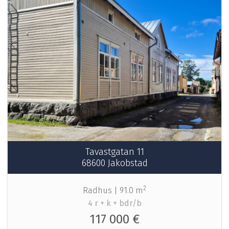
Tavastgatan 11
68600 Jakobstad
2
Radhus |
91.0 m
4 r + k + bdr/b
117 000 €