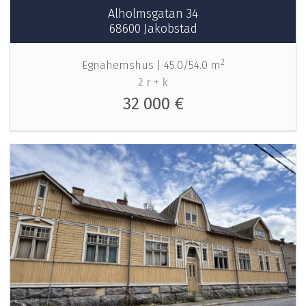
Alholmsgatan 34
68600 Jakobstad
2
Egnahemshus |
45.0/54.0 m
2 r + k
32 000 €