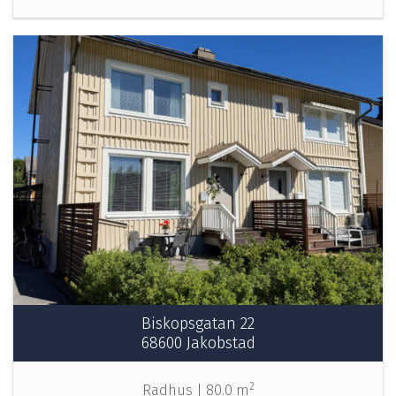
Biskopsgatan 22
68600 Jakobstad
2
Radhus |
80.0 m