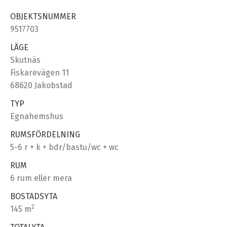
OBJEKTSNUMMER
9517703
LÄGE
Skutnäs
Fiskarevägen 11
68620 Jakobstad
TYP
Egnahemshus
RUMSFÖRDELNING
5-6 r + k + bdr/bastu/wc + wc
RUM
6 rum eller mera
BOSTADSYTA
2
145 m