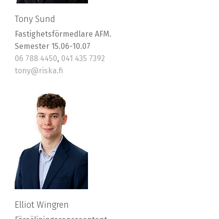
Tony Sund
Fastighetsförmedlare AFM.
Semester 15.06-10.07
06 788 4450
,
041 435 7392
tony@riska.fi
Elliot Wingren