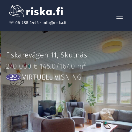
Toggl
☏ 06-788 4444
•
info@riska.fi
navig
Fiskarevägen 11
,
Skutnäs
2
270 000 €
145.0/167.0 m
VIRTUELL VISNING