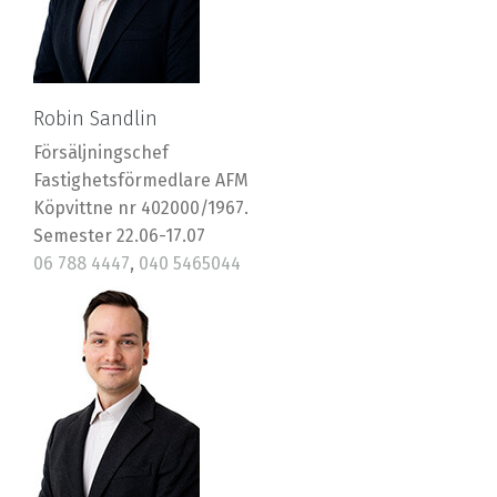
Robin Sandlin
Försäljningschef
Fastighetsförmedlare AFM
Köpvittne nr 402000/1967.
Semester 22.06-17.07
06 788 4447
,
040 5465044
robin@riska.fi