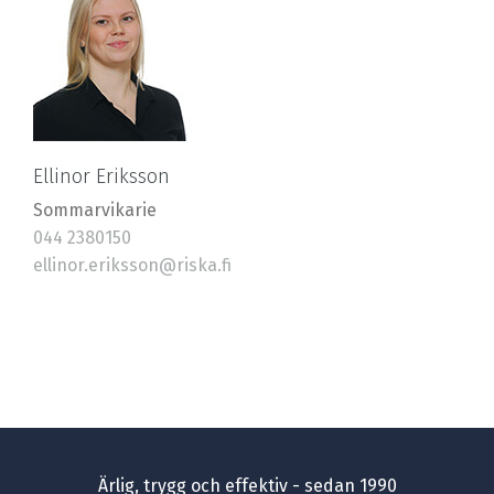
Ellinor Eriksson
Sommarvikarie
044 2380150
ellinor.eriksson@riska.fi
Ärlig, trygg och effektiv - sedan 1990