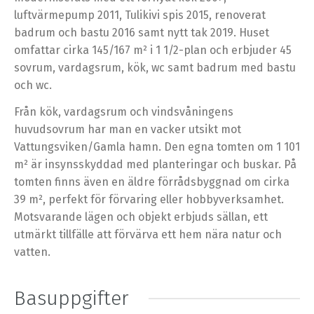
luftvärmepump 2011, Tulikivi spis 2015, renoverat
badrum och bastu 2016 samt nytt tak 2019. Huset
omfattar cirka 145/167 m² i 1 1/2-plan och erbjuder 45
sovrum, vardagsrum, kök, wc samt badrum med bastu
och wc.
Från kök, vardagsrum och vindsvåningens
huvudsovrum har man en vacker utsikt mot
Vattungsviken/Gamla hamn. Den egna tomten om 1 101
m² är insynsskyddad med planteringar och buskar. På
tomten finns även en äldre förrådsbyggnad om cirka
39 m², perfekt för förvaring eller hobbyverksamhet.
Motsvarande lägen och objekt erbjuds sällan, ett
utmärkt tillfälle att förvärva ett hem nära natur och
vatten.
Basuppgifter