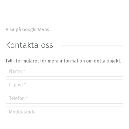
Visa på Google Maps
+
−
⇧
Kontakta oss
©
OpenStreetMap
contributors.
»
Fyll i formuläret för mera information om detta objekt.