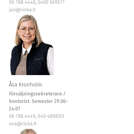
06 788 4448
,
0400 569577
jan@riska.fi
Åsa Kronholm
Försäljningssekreterare /
kontorist. Semester 29.06-
24.07
06 788 4449
,
040 4808351
asa@riska.fi