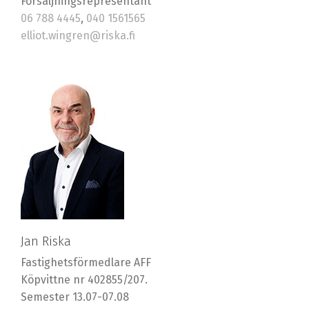
Försäljningsrepresentant
06 788 4445
,
040 1561565
elliot.wingren@riska.fi
Jan Riska
Fastighetsförmedlare AFF
Köpvittne nr 402855/207.
Semester 13.07-07.08