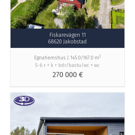
Fiskarevägen 11
68620 Jakobstad
2
Egnahemshus |
145.0/167.0 m
5-6 r + k + bdr/bastu/wc + wc
270 000 €