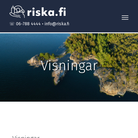
Toggl
☏ 06-788 4444
•
info@riska.fi
navig
Visningar