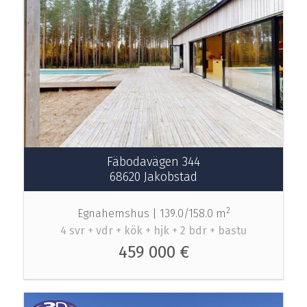
Fäbodavägen 344
68620 Jakobstad
2
Egnahemshus |
139.0/158.0 m
4 svr + vdr + kök + hjk + 2 bdr + bastu
459 000 €