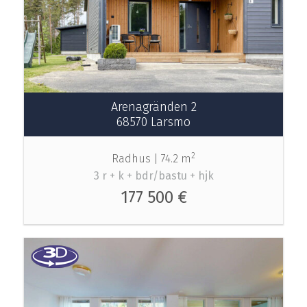
Arenagränden 2
68570 Larsmo
2
Radhus |
74.2 m
3 r + k + bdr/bastu + hjk
177 500 €