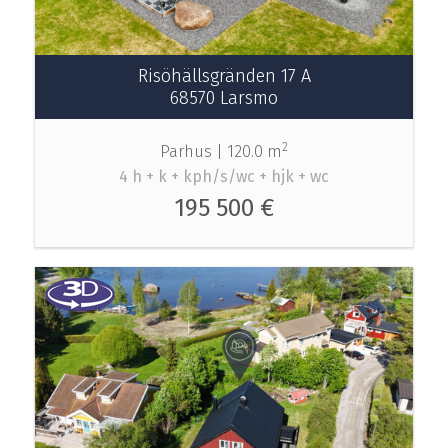
Risöhällsgränden 17 A
68570 Larsmo
2
Parhus |
120.0 m
4 h + k + kph/s/wc + hjk + wc
195 500 €