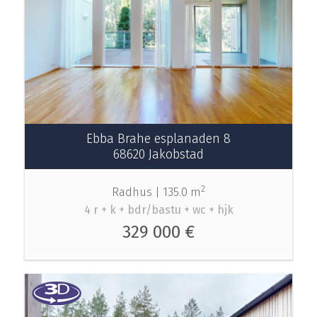
Ebba Brahe esplanaden 8
68620 Jakobstad
2
Radhus |
135.0 m
4 r + k + bdr/bastu + wc + hjk
329 000 €