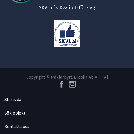
SKVL rf:s Kvalitetsföretag
Copyright © Mäklarbyrå J. Riska Ab AFF [A]
Startsida
Sök objekt
Kontakta oss