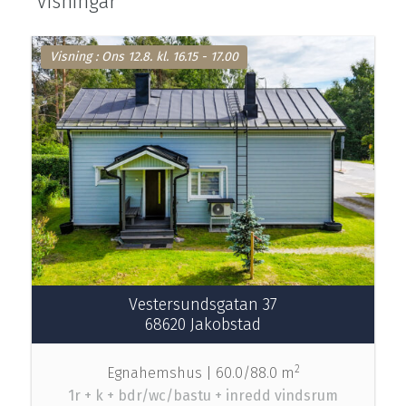
Visningar
Visning :
Ons 12.8.
kl.
16.15 - 17.00
Vestersundsgatan 37
68620 Jakobstad
2
Egnahemshus |
60.0/88.0 m
1r + k + bdr/wc/bastu + inredd vindsrum