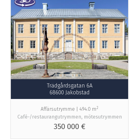
Trädgårdsgatan 6A
68600 Jakobstad
2
Affärsutrymme |
494.0 m
Café-/restaurangutrymmen, mötesutrymmen
350 000 €