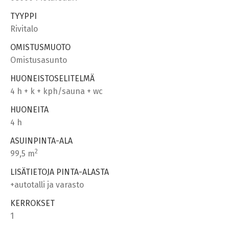
TYYPPI
Rivitalo
OMISTUSMUOTO
Omistusasunto
HUONEISTOSELITELMÄ
4 h + k + kph/sauna + wc
HUONEITA
4 h
ASUINPINTA-ALA
2
99,5 m
LISÄTIETOJA PINTA-ALASTA
+autotalli ja varasto
KERROKSET
1