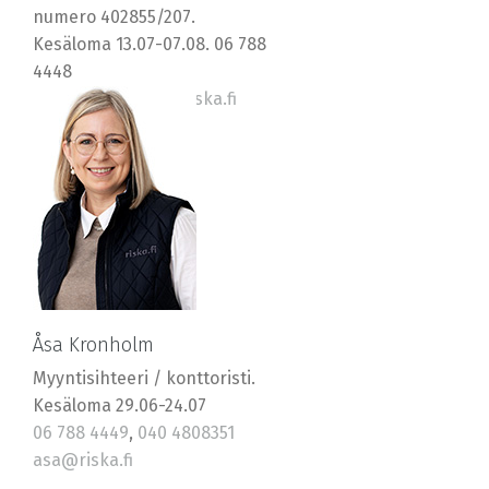
numero 402855/207.
Kesäloma 13.07-07.08. 06 788
4448
0400 569577, jan@riska.fi
Åsa Kronholm
Myyntisihteeri / konttoristi.
Kesäloma 29.06-24.07
06 788 4449
,
040 4808351
asa@riska.fi