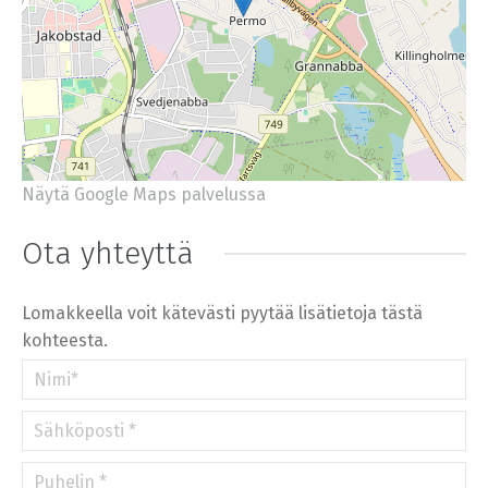
Näytä Google Maps palvelussa
+
−
⇧
Ota yhteyttä
©
OpenStreetMap
contributors.
»
Lomakkeella voit kätevästi pyytää lisätietoja tästä
kohteesta.