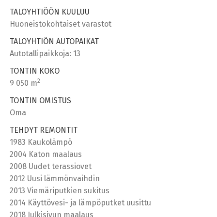
TALOYHTIÖÖN KUULUU
Huoneistokohtaiset varastot
TALOYHTIÖN AUTOPAIKAT
Autotallipaikkoja: 13
TONTIN KOKO
2
9 050 m
TONTIN OMISTUS
Oma
TEHDYT REMONTIT
1983 Kaukolämpö
2004 Katon maalaus
2008 Uudet terassiovet
2012 Uusi lämmönvaihdin
2013 Viemäriputkien sukitus
2014 Käyttövesi- ja lämpöputket uusittu
2018 Julkisivun maalaus