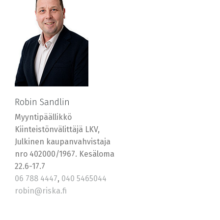
Robin Sandlin
Myyntipäällikkö
Kiinteistönvälittäjä LKV,
Julkinen kaupanvahvistaja
nro 402000/1967. Kesäloma
22.6-17.7
06 788 4447
,
040 5465044
robin@riska.fi