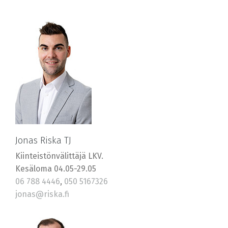
Jonas Riska TJ
Kiinteistönvälittäjä LKV.
Kesäloma 04.05-29.05
06 788 4446
,
050 5167326
jonas@riska.fi