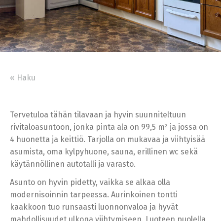
« Haku
Tervetuloa tähän tilavaan ja hyvin suunniteltuun
rivitaloasuntoon, jonka pinta ala on 99,5 m² ja jossa on
4 huonetta ja keittiö. Tarjolla on mukavaa ja viihtyisää
asumista, oma kylpyhuone, sauna, erillinen wc sekä
käytännöllinen autotalli ja varasto.
Asunto on hyvin pidetty, vaikka se alkaa olla
modernisoinnin tarpeessa. Aurinkoinen tontti
kaakkoon tuo runsaasti luonnonvaloa ja hyvät
mahdollisuudet ulkona viihtymiseen. Luoteen puolella