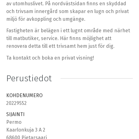
av utomhuslivet. På nordvästsidan finns en skyddad
och trivsam innergård som skapar en lugn och privat
miljö för avkoppling och umgänge.
Fastigheten är belägen i ett lugnt område med närhet
till matbutiker, service. Här finns möjlighet att
renovera detta till ett trivsamt hem just för dig.
Ta kontakt och boka en privat visning!
Perustiedot
KOHDENUMERO
20229552
SIJAINTI
Permo
Kaarlonkuja 3 A 2
68600 Pietarsaari