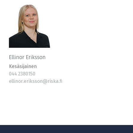
Ellinor Eriksson
Kesäsijainen
044 2380150
ellinor.eriksson@riska.fi