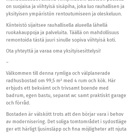
on suojaisa ja viihtyisä sisäpiha, joka luo rauhallisen ja
yksityisen ympäristön rentoutumiseen ja oleskeluun.
Kiinteistö sijaitsee rauhallisella alueella lähellä
ruokakauppoja ja palveluita. Täällä on mahdollisuus
remontoida tästä juuri sinulle sopiva viihtyisä koti.
Ota yhteyttä ja varaa oma yksityisesittelysi!
–
Välkommen till denna rymliga och välplanerade
radhusbostad om 99,5 m² med 4 rum och kök. Här
erbjuds ett bekvämt och trivsamt boende med
badrum, egen bastu, separat wc samt praktiskt garage
och förråd.
Bostaden är välskött trots att den börjar vara i behov
av modernisering. Det soliga tomtområdet i sydostläge
ger ett härligt ljusinsläpp och fina möjligheter att njuta