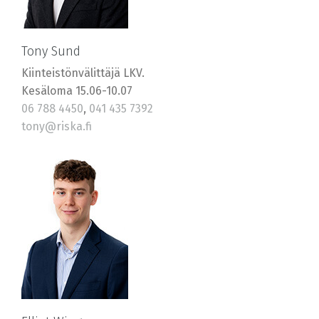
Tony Sund
Kiinteistönvälittäjä LKV.
Kesäloma 15.06-10.07
06 788 4450
,
041 435 7392
tony@riska.fi