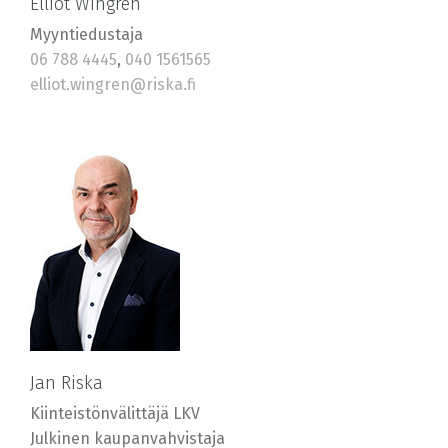
Elliot Wingren
Myyntiedustaja
06 788 4445
,
040 1561565
elliot.wingren@riska.fi
Jan Riska
Kiinteistönvälittäjä LKV
Julkinen kaupanvahvistaja