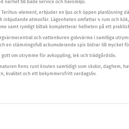
d närhet till både service och havsmiljö.
Terihus-element, erbjuder en ljus och öppen planlösning där
h inbjudande atmosfär. Lägenheten omfattar 4 rum och kök,
mme samt rymligt biltak kompletterar helheten på ett praktisk
ärmecentral och vattenburen golvvärme i samtliga utrymme
 en stämningsfull ackumulerande spis bidrar till mycket f
 gott om utrymme för avkoppling, lek och trädgårdsliv.
 naturen finns runt knuten samtidigt som skolor, daghem, 
n, kvalitet och ett bekymmersfritt vardagsliv.