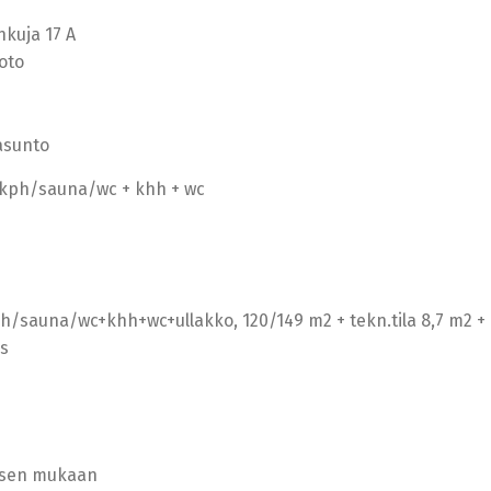
nkuja 17 A
oto
asunto
+ kph/sauna/wc + khh + wc
h/sauna/wc+khh+wc+ullakko, 120/149 m2 + tekn.tila 8,7 m2 +
s
sen mukaan