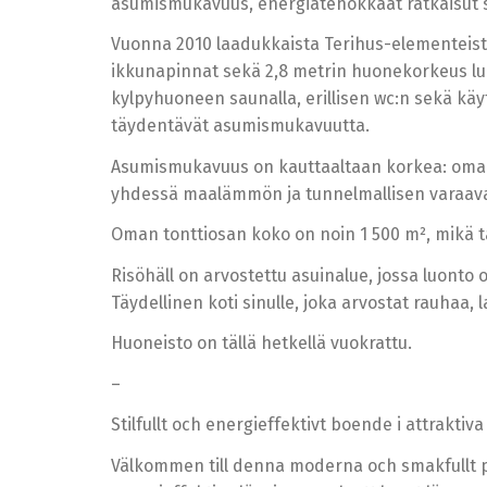
asumismukavuus, energiatehokkaat ratkaisut sek
Vuonna 2010 laadukkaista Terihus-elementeistä 
ikkunapinnat sekä 2,8 metrin huonekorkeus luov
kylpyhuoneen saunalla, erillisen wc:n sekä käy
täydentävät asumismukavuutta.
Asumismukavuus on kauttaaltaan korkea: oma ma
yhdessä maalämmön ja tunnelmallisen varaava
Oman tonttiosan koko on noin 1 500 m², mikä ta
Risöhäll on arvostettu asuinalue, jossa luonto
Täydellinen koti sinulle, joka arvostat rauhaa,
Huoneisto on tällä hetkellä vuokrattu.
–
Stilfullt och energieffektivt boende i attraktiva
Välkommen till denna moderna och smakfullt 