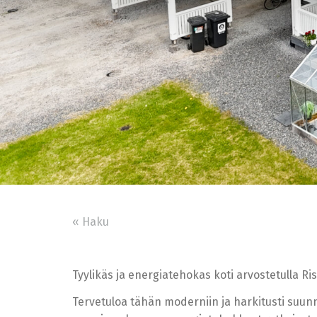
« Haku
Tyylikäs ja energiatehokas koti arvostetulla Ris
Tervetuloa tähän moderniin ja harkitusti suunni