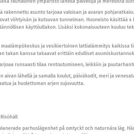
ä rauhallinen ympäristö lähellä palveluja ja merellistä luo
rakennettu asunto tarjoaa valoisan ja avaran pohjaratkaisun,
at viihtyisän ja kutsuvan tunnelman. Huoneisto käsittää 4 hu
tännöllisen käyttöullakon. Lisäksi kokonaisuuteen kuuluu tekn
alämpökeskus ja vesikiertoinen lattialämmitys kaikissa tilo
n takan kanssa takaavat erittäin edulliset asumiskustannu
rjoaa runsaasti tilaa rentoutumiseen, leikkiin ja puutarhanh
 on aivan lähellä ja samalla koulut, päiväkodit, meri ja ven
 laatua ja huolettoman arjen sujuvuutta.
 Risöhäll
planerade parhuslägenhet på omtyckt och naturnära läg. H