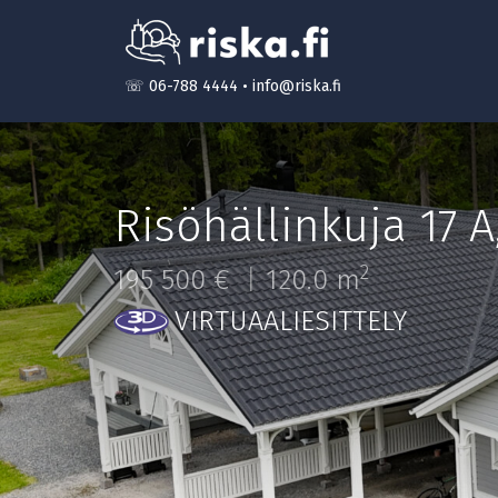
☏ 06-788 4444
•
info@riska.fi
Risöhällinkuja 17 A
2
195 500 €
120.0 m
VIRTUAALIESITTELY