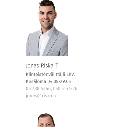
Jonas Riska TJ
Kiinteistönvälittäjä LKV.
Kesäloma 04.05-29.05
06 788 4446
,
050 5167326
jonas@riska.fi