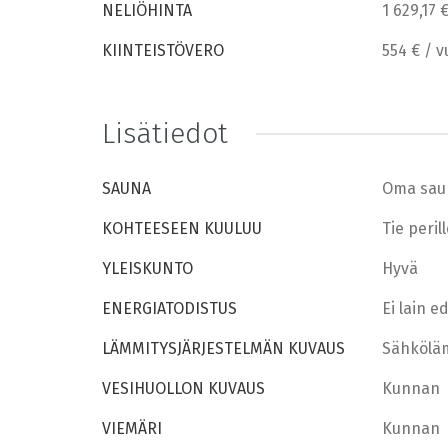
NELIÖHINTA
1 629,17 
KIINTEISTÖVERO
554 € / v
Lisätiedot
SAUNA
Oma sau
KOHTEESEEN KUULUU
Tie peril
YLEISKUNTO
Hyvä
ENERGIATODISTUS
Ei lain 
LÄMMITYSJÄRJESTELMÄN KUVAUS
Sähkölä
VESIHUOLLON KUVAUS
Kunnan
VIEMÄRI
Kunnan