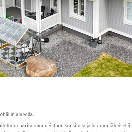
öhällin alueella.
teltuun paritalohuoneistoon suositulla ja luonnonläheisellä s