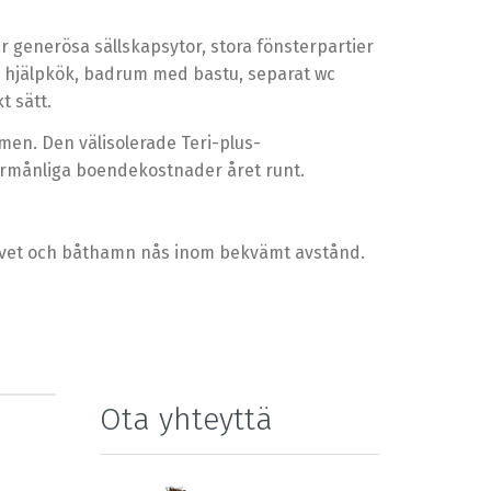
 generösa sällskapsytor, stora fönsterpartier
 hjälpkök, badrum med bastu, separat wc
t sätt.
n. Den välisolerade Teri-plus-
örmånliga boendekostnader året runt.
havet och båthamn nås inom bekvämt avstånd.
Ota yhteyttä