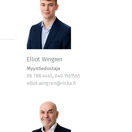
Elliot Wingren
Myyntiedustaja
06 788 4445
,
040 1561565
elliot.wingren@riska.fi