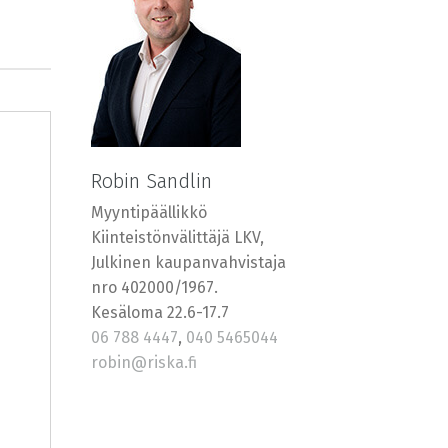
Robin Sandlin
Myyntipäällikkö
Kiinteistönvälittäjä LKV,
Julkinen kaupanvahvistaja
nro 402000/1967.
Kesäloma 22.6-17.7
06 788 4447
,
040 5465044
robin@riska.fi