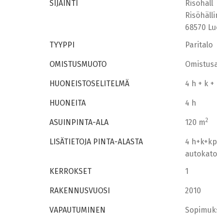
SIJAINTI
Risöhäll
Risöhälli
68570 Lu
TYYPPI
Paritalo
OMISTUSMUOTO
Omistus
HUONEISTOSELITELMÄ
4 h + k 
HUONEITA
4 h
2
ASUINPINTA-ALA
120 m
LISÄTIETOJA PINTA-ALASTA
4 h+k+kp
autokato
KERROKSET
1
RAKENNUSVUOSI
2010
VAPAUTUMINEN
Sopimuk