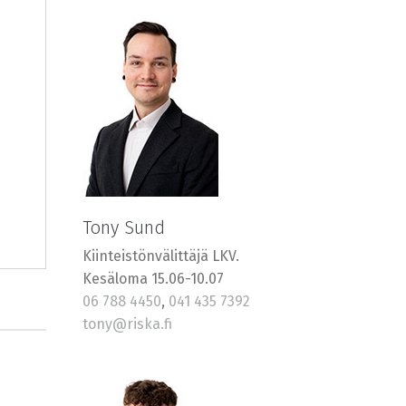
Tony Sund
Kiinteistönvälittäjä LKV.
Kesäloma 15.06-10.07
06 788 4450
,
041 435 7392
tony@riska.fi