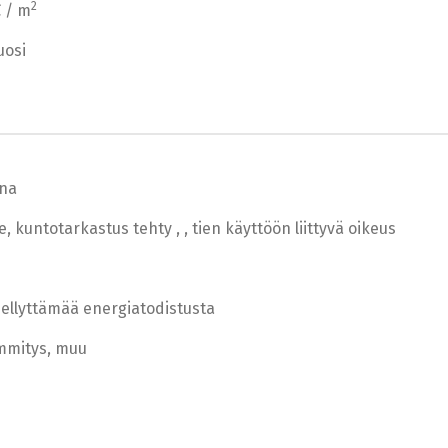
2
€ / m
uosi
na
le, kuntotarkastus tehty , , tien käyttöön liittyvä oikeus
edellyttämää energiatodistusta
mmitys, muu