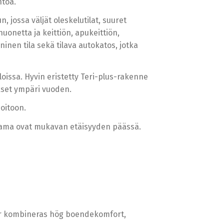
ntoa.
 jossa väljät oleskelutilat, suuret
onetta ja keittiön, apukeittiön,
inen tila sekä tilava autokatos, jotka
issa. Hyvin eristetty Teri-plus-rakenne
kset ympäri vuoden.
oitoon.
esatama ovat mukavan etäisyyden päässä.
är kombineras hög boendekomfort,