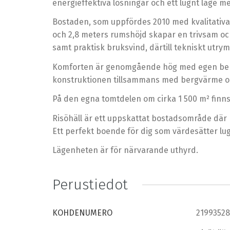
energieffektiva lösningar och ett lugnt läge me
Bostaden, som uppfördes 2010 med kvalitativa 
och 2,8 meters rumshöjd skapar en trivsam oc
samt praktisk bruksvind, därtill tekniskt utry
Komforten är genomgående hög med egen bergv
konstruktionen tillsammans med bergvärme och
På den egna tomtdelen om cirka 1 500 m² finns
Risöhäll är ett uppskattat bostadsområde där
Ett perfekt boende för dig som värdesätter lug
Lägenheten är för närvarande uthyrd.
Perustiedot
KOHDENUMERO
21993528