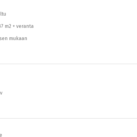
eltu
37 m2 + veranta
sen mukaan
/v
le