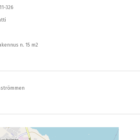
11-326
tti
akennus n. 15 m2
sströmmen