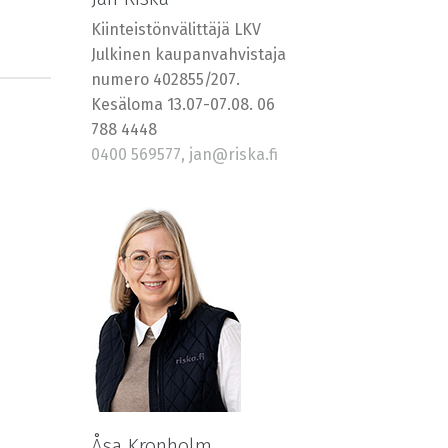
Kiinteistönvälittäjä LKV
Julkinen kaupanvahvistaja
numero 402855/207.
Kesäloma 13.07-07.08. 06
788 4448
0400 569577, jan@riska.fi
Åsa Kronholm