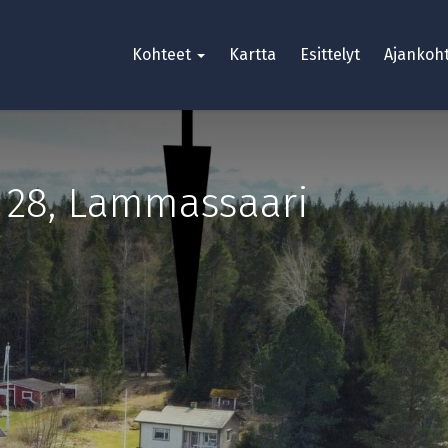
Kohteet
Kartta
Esittelyt
Ajankoht
 28
,
Lammassaari