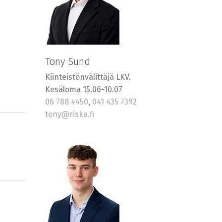
Tony Sund
Kiinteistönvälittäjä LKV.
Kesäloma 15.06-10.07
06 788 4450
,
041 435 7392
tony@riska.fi