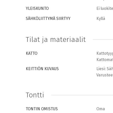
YLEISKUNTO
Ei luokit
SÄHKÖLIITTYMÄ SIIRTYY
Kyllä
Tilat ja materiaalit
KATTO
Kattotyy
Kattomate
KEITTIÖN KUVAUS
Liesi: Sä
Varustee
Tontti
TONTIN OMISTUS
Oma