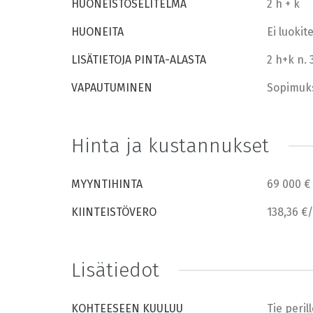
HUONEISTOSELITELMÄ
2 h + k
HUONEITA
Ei luokit
LISÄTIETOJA PINTA-ALASTA
2 h+k n. 
VAPAUTUMINEN
Sopimuk
Hinta ja kustannukset
MYYNTIHINTA
69 000 €
KIINTEISTÖVERO
138,36 €
Lisätiedot
KOHTEESEEN KUULUU
Tie peril