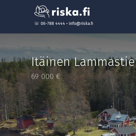
☏ 06-788 4444
•
info@riska.fi
Itäinen Lammastie
69 000 €