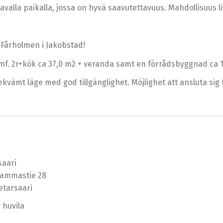
valla paikalla, jossa on hyvä saavutettavuus. Mahdollisuus li
 Fårholmen i Jakobstad!
mf. 2r+kök ca 37,0 m2 + veranda samt en förrådsbyggnad ca 
vämt läge med god tillgänglighet. Möjlighet att ansluta sig
aari
Lammastie 28
etarsaari
 huvila