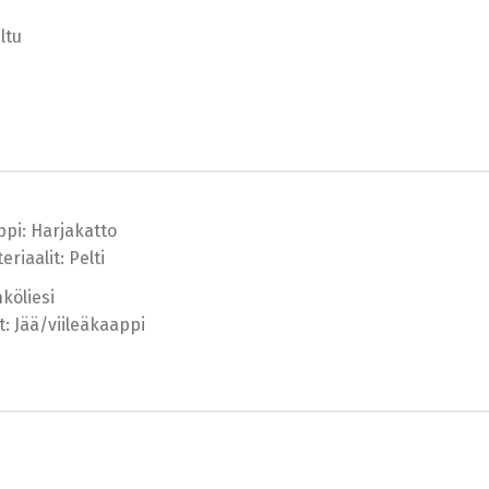
eltu
ppi: Harjakatto
riaalit: Pelti
hköliesi
t: Jää/viileäkaappi