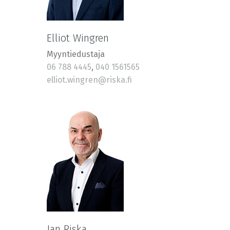
Elliot Wingren
Myyntiedustaja
06 788 4445
,
040 1561565
elliot.wingren@riska.fi
Jan Riska