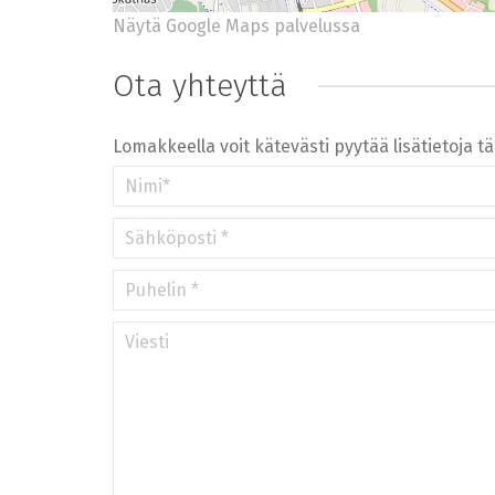
Näytä Google Maps palvelussa
+
−
⇧
Ota yhteyttä
©
OpenStreetMap
contributors.
»
Lomakkeella voit kätevästi pyytää lisätietoja t