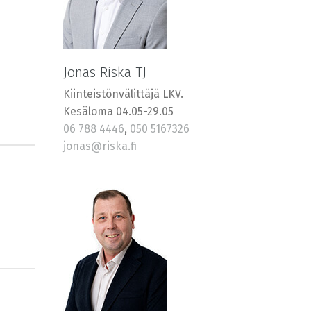
Jonas Riska TJ
Kiinteistönvälittäjä LKV.
Kesäloma 04.05-29.05
06 788 4446
,
050 5167326
jonas@riska.fi