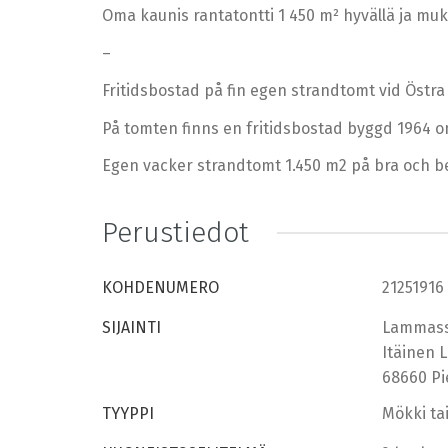
Oma kaunis rantatontti 1 450 m² hyvällä ja muka
–
Fritidsbostad på fin egen strandtomt vid Östra
På tomten finns en fritidsbostad byggd 1964 o
Egen vacker strandtomt 1.450 m2 på bra och bek
Perustiedot
KOHDENUMERO
21251916
SIJAINTI
Lammass
Itäinen 
68660 Pi
TYYPPI
Mökki tai