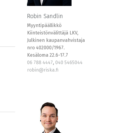
Robin Sandlin
Myyntipäällikkö
Kiinteistönvälittäjä LKV,
Julkinen kaupanvahvistaja
nro 402000/1967.
Kesäloma 22.6-17.7
06 788 4447
,
040 5465044
robin@riska.fi