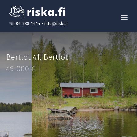
Toggl
☏ 06-788 4444
•
info@riska.fi
navig
Bertlot 41
,
Bertlot
49 000 €