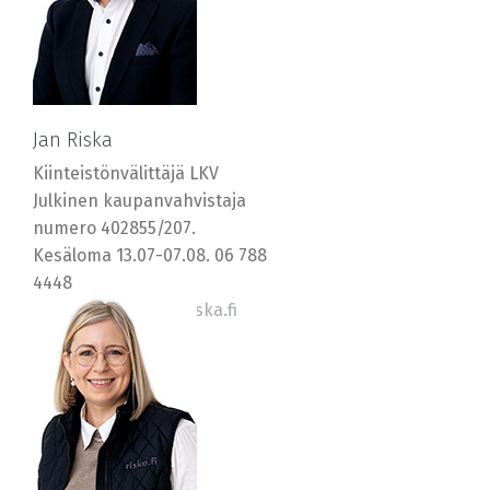
Jan Riska
Kiinteistönvälittäjä LKV
Julkinen kaupanvahvistaja
numero 402855/207.
Kesäloma 13.07-07.08. 06 788
4448
0400 569577, jan@riska.fi