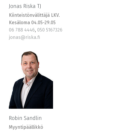
Jonas Riska TJ
Kiinteistönvälittäjä LKV.
Kesäloma 04.05-29.05
06 788 4446
,
050 5167326
jonas@riska.fi
Robin Sandlin
Myyntipäällikkö