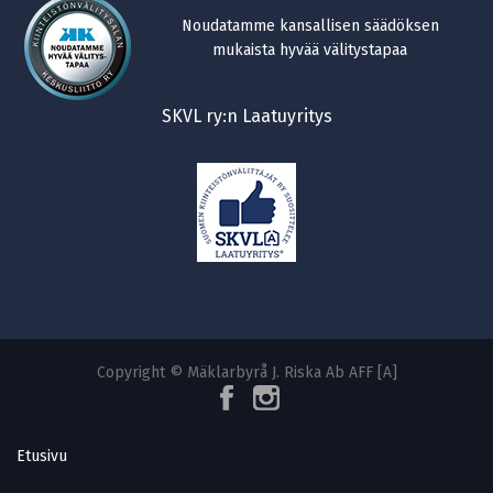
Noudatamme kansallisen säädöksen
mukaista hyvää välitystapaa
SKVL ry:n Laatuyritys
Copyright © Mäklarbyrå J. Riska Ab AFF [A]
Etusivu