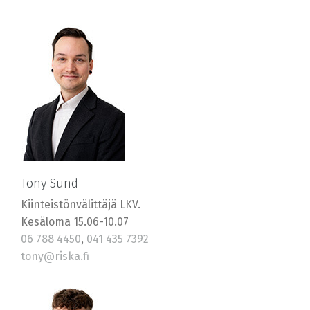
Tony Sund
Kiinteistönvälittäjä LKV.
Kesäloma 15.06-10.07
06 788 4450
,
041 435 7392
tony@riska.fi