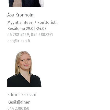
Åsa Kronholm
Myyntisihteeri / konttoristi.
Kesäloma 29.06-24.07
06 788 4449
,
040 4808351
asa@riska.fi
Ellinor Eriksson
Kesäsijainen
044 2380150