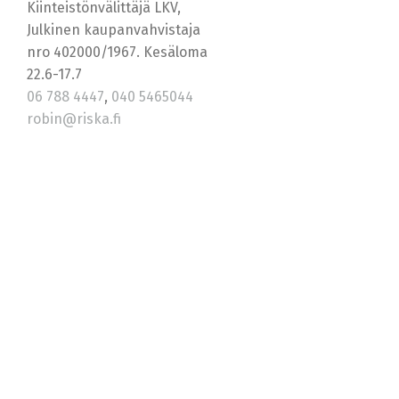
Kiinteistönvälittäjä LKV,
Julkinen kaupanvahvistaja
nro 402000/1967. Kesäloma
22.6-17.7
06 788 4447
,
040 5465044
robin@riska.fi