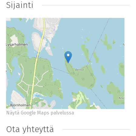
Sijainti
Näytä Google Maps palvelussa
+
−
⇧
Ota yhteyttä
©
OpenStreetMap
contributors.