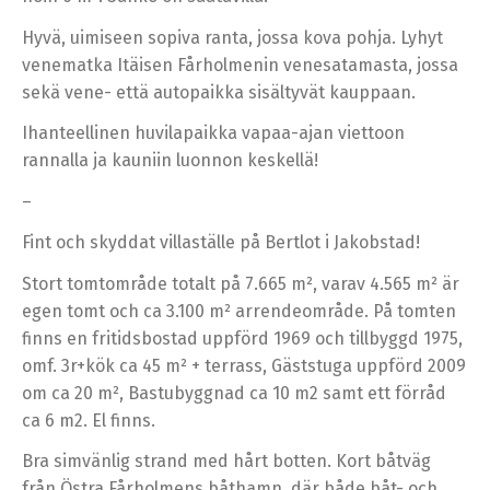
Hyvä, uimiseen sopiva ranta, jossa kova pohja. Lyhyt
venematka Itäisen Fårholmenin venesatamasta, jossa
sekä vene- että autopaikka sisältyvät kauppaan.
Ihanteellinen huvilapaikka vapaa-ajan viettoon
rannalla ja kauniin luonnon keskellä!
–
Fint och skyddat villaställe på Bertlot i Jakobstad!
Stort tomtområde totalt på 7.665 m², varav 4.565 m² är
egen tomt och ca 3.100 m² arrendeområde. På tomten
finns en fritidsbostad uppförd 1969 och tillbyggd 1975,
omf. 3r+kök ca 45 m² + terrass, Gäststuga uppförd 2009
om ca 20 m², Bastubyggnad ca 10 m2 samt ett förråd
ca 6 m2. El finns.
Bra simvänlig strand med hårt botten. Kort båtväg
från Östra Fårholmens båthamn, där både båt- och