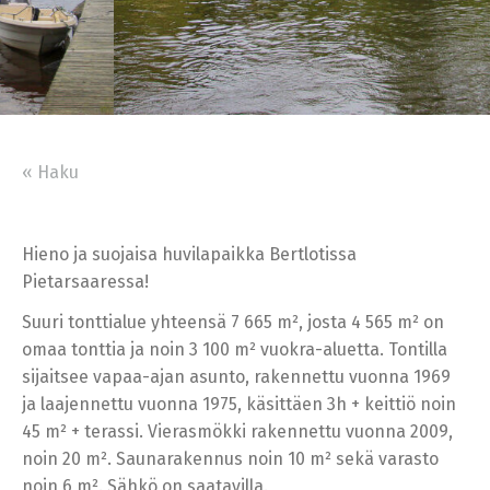
« Haku
Hieno ja suojaisa huvilapaikka Bertlotissa
Pietarsaaressa!
Suuri tonttialue yhteensä 7 665 m², josta 4 565 m² on
omaa tonttia ja noin 3 100 m² vuokra-aluetta. Tontilla
sijaitsee vapaa-ajan asunto, rakennettu vuonna 1969
ja laajennettu vuonna 1975, käsittäen 3h + keittiö noin
45 m² + terassi. Vierasmökki rakennettu vuonna 2009,
noin 20 m². Saunarakennus noin 10 m² sekä varasto
noin 6 m². Sähkö on saatavilla.