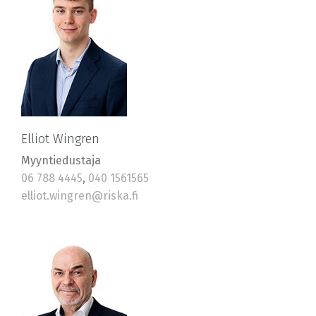
Elliot Wingren
Myyntiedustaja
06 788 4445
,
040 1561565
elliot.wingren@riska.fi