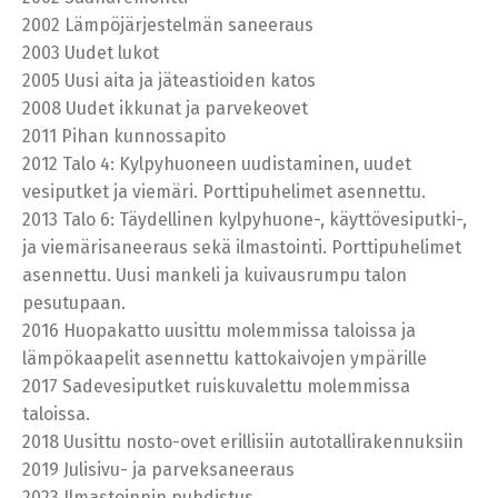
2002 Lämpöjärjestelmän saneeraus
2003 Uudet lukot
2005 Uusi aita ja jäteastioiden katos
2008 Uudet ikkunat ja parvekeovet
2011 Pihan kunnossapito
2012 Talo 4: Kylpyhuoneen uudistaminen, uudet
vesiputket ja viemäri. Porttipuhelimet asennettu.
2013 Talo 6: Täydellinen kylpyhuone-, käyttövesiputki-,
ja viemärisaneeraus sekä ilmastointi. Porttipuhelimet
asennettu. Uusi mankeli ja kuivausrumpu talon
pesutupaan.
2016 Huopakatto uusittu molemmissa taloissa ja
lämpökaapelit asennettu kattokaivojen ympärille
2017 Sadevesiputket ruiskuvalettu molemmissa
taloissa.
2018 Uusittu nosto-ovet erillisiin autotallirakennuksiin
2019 Julisivu- ja parveksaneeraus
2023 Ilmastoinnin puhdistus