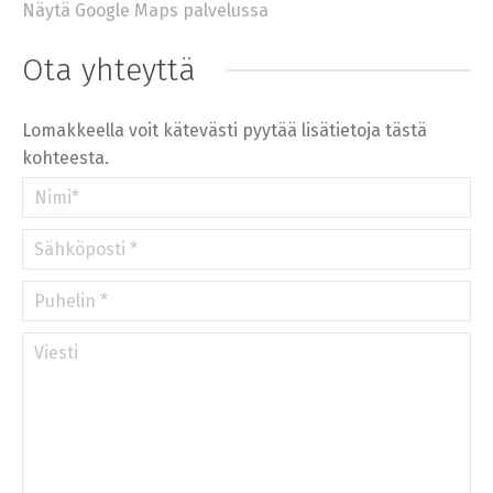
Näytä Google Maps palvelussa
+
−
⇧
Ota yhteyttä
©
OpenStreetMap
contributors.
»
Lomakkeella voit kätevästi pyytää lisätietoja tästä
kohteesta.