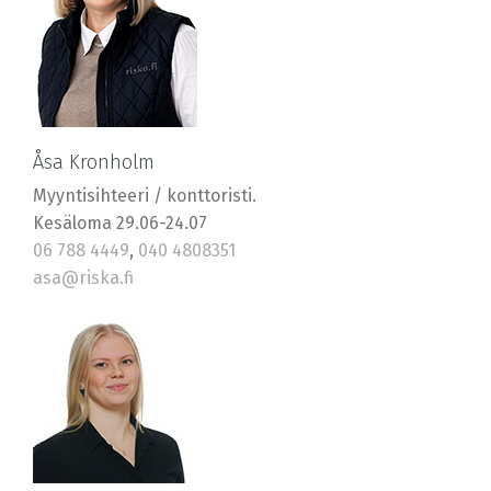
Åsa Kronholm
Myyntisihteeri / konttoristi.
Kesäloma 29.06-24.07
06 788 4449
,
040 4808351
asa@riska.fi