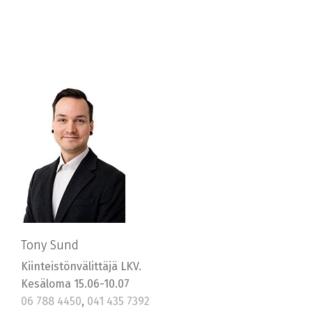
Tony Sund
Kiinteistönvälittäjä LKV.
Kesäloma 15.06-10.07
06 788 4450
,
041 435 7392