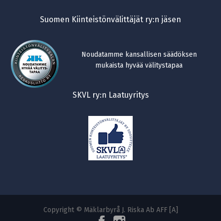
Suomen Kiinteistönvälittäjät ry:n jäsen
Noudatamme kansallisen säädöksen
mukaista hyvää välitystapaa
SKVL ry:n Laatuyritys
Copyright © Mäklarbyrå J. Riska Ab AFF [A]