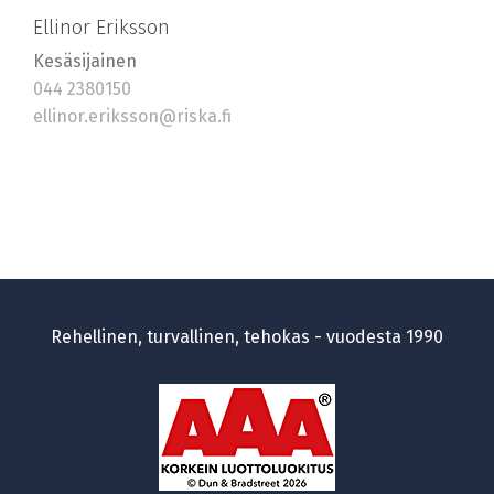
Ellinor Eriksson
Kesäsijainen
044 2380150
ellinor.eriksson@riska.fi
Rehellinen, turvallinen, tehokas - vuodesta 1990