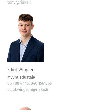
tony@riska.fi
Elliot Wingren
Myyntiedustaja
06 788 4445
,
040 1561565
elliot.wingren@riska.fi