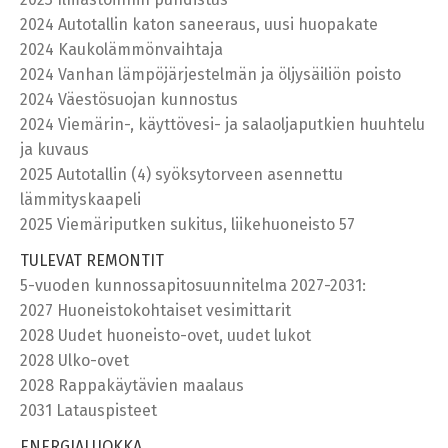
2024 Autotallin katon saneeraus, uusi huopakate
2024 Kaukolämmönvaihtaja
2024 Vanhan lämpöjärjestelmän ja öljysäiliön poisto
2024 Väestösuojan kunnostus
2024 Viemärin-, käyttövesi- ja salaoljaputkien huuhtelu
ja kuvaus
2025 Autotallin (4) syöksytorveen asennettu
lämmityskaapeli
2025 Viemäriputken sukitus, liikehuoneisto 57
TULEVAT REMONTIT
5-vuoden kunnossapitosuunnitelma 2027-2031:
2027 Huoneistokohtaiset vesimittarit
2028 Uudet huoneisto-ovet, uudet lukot
2028 Ulko-ovet
2028 Rappakäytävien maalaus
2031 Latauspisteet
ENERGIALUOKKA