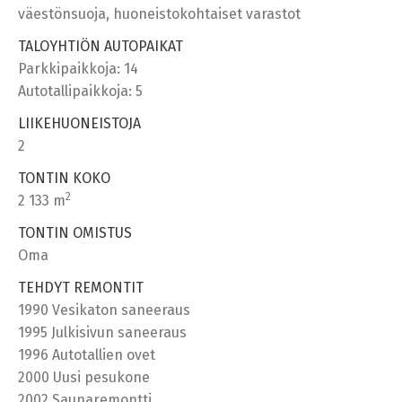
väestönsuoja, huoneistokohtaiset varastot
TALOYHTIÖN AUTOPAIKAT
Parkkipaikkoja: 14
Autotallipaikkoja: 5
LIIKEHUONEISTOJA
2
TONTIN KOKO
2
2 133 m
TONTIN OMISTUS
Oma
TEHDYT REMONTIT
1990 Vesikaton saneeraus
1995 Julkisivun saneeraus
1996 Autotallien ovet
2000 Uusi pesukone
2002 Saunaremontti