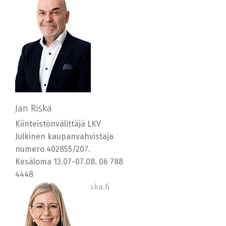
Jan Riska
Kiinteistönvälittäjä LKV
Julkinen kaupanvahvistaja
numero 402855/207.
Kesäloma 13.07-07.08. 06 788
4448
0400 569577, jan@riska.fi