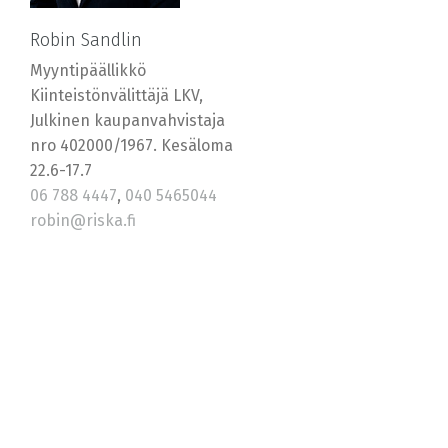
Robin Sandlin
Myyntipäällikkö
Kiinteistönvälittäjä LKV,
Julkinen kaupanvahvistaja
nro 402000/1967. Kesäloma
22.6-17.7
06 788 4447
,
040 5465044
robin@riska.fi