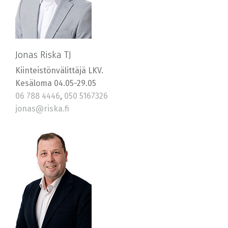
Jonas Riska TJ
Kiinteistönvälittäjä LKV.
Kesäloma 04.05-29.05
06 788 4446
,
050 5167326
jonas@riska.fi