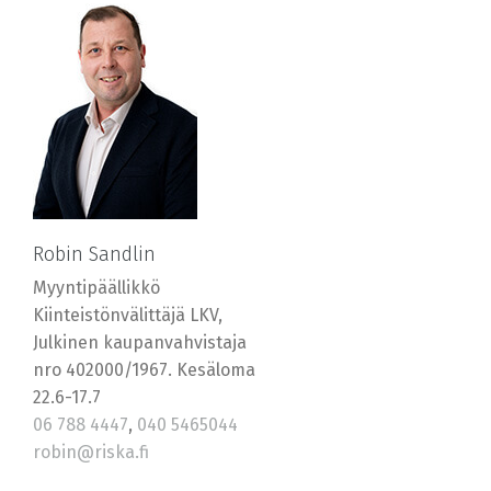
Robin Sandlin
Myyntipäällikkö
Kiinteistönvälittäjä LKV,
Julkinen kaupanvahvistaja
nro 402000/1967. Kesäloma
22.6-17.7
06 788 4447
,
040 5465044
robin@riska.fi