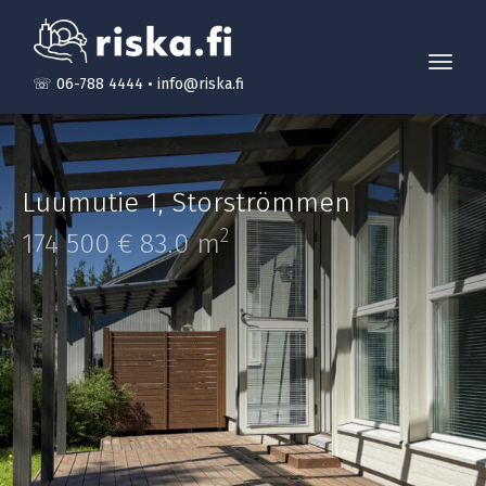
Toggl
☏ 06-788 4444
•
info@riska.fi
navig
Luumutie 1
,
Storströmmen
2
174 500 €
83.0 m