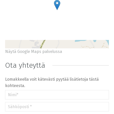
Näytä Google Maps palvelussa
+
−
⇧
Ota yhteyttä
©
OpenStreetMap
contributors.
»
Lomakkeella voit kätevästi pyytää lisätietoja tästä
kohteesta.