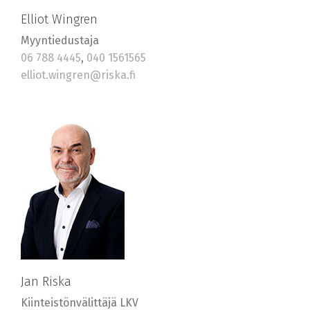
Elliot Wingren
Myyntiedustaja
06 788 4445
,
040 1561565
elliot.wingren@riska.fi
Jan Riska
Kiinteistönvälittäjä LKV