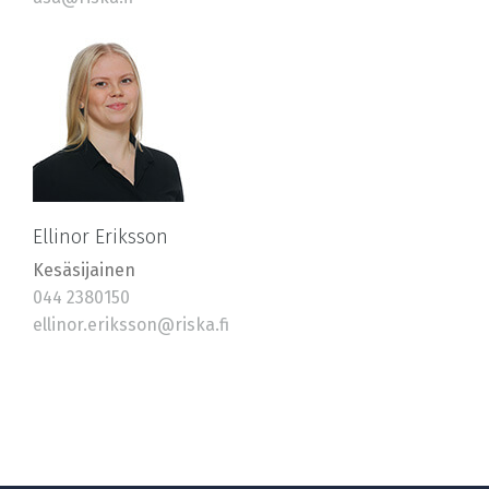
Ellinor Eriksson
Kesäsijainen
044 2380150
ellinor.eriksson@riska.fi