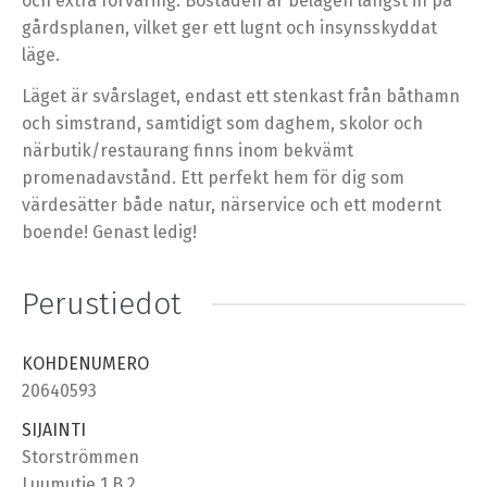
och extra förvaring. Bostaden är belägen längst in på
gårdsplanen, vilket ger ett lugnt och insynsskyddat
läge.
Läget är svårslaget, endast ett stenkast från båthamn
och simstrand, samtidigt som daghem, skolor och
närbutik/restaurang finns inom bekvämt
promenadavstånd. Ett perfekt hem för dig som
värdesätter både natur, närservice och ett modernt
boende! Genast ledig!
Perustiedot
KOHDENUMERO
20640593
SIJAINTI
Storströmmen
Luumutie 1 B 2