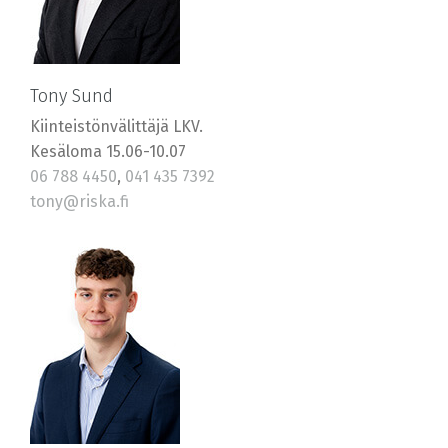
Tony Sund
Kiinteistönvälittäjä LKV.
Kesäloma 15.06-10.07
06 788 4450
,
041 435 7392
tony@riska.fi