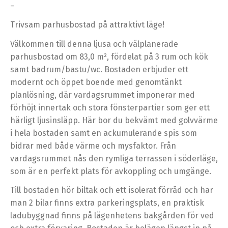
–
Trivsam parhusbostad på attraktivt läge!
Välkommen till denna ljusa och välplanerade
parhusbostad om 83,0 m², fördelat på 3 rum och kök
samt badrum/bastu/wc. Bostaden erbjuder ett
modernt och öppet boende med genomtänkt
planlösning, där vardagsrummet imponerar med
förhöjt innertak och stora fönsterpartier som ger ett
härligt ljusinsläpp. Här bor du bekvämt med golvvärme
i hela bostaden samt en ackumulerande spis som
bidrar med både värme och mysfaktor. Från
vardagsrummet nås den rymliga terrassen i söderläge,
som är en perfekt plats för avkoppling och umgänge.
Till bostaden hör biltak och ett isolerat förråd och har
man 2 bilar finns extra parkeringsplats, en praktisk
ladubyggnad finns på lägenhetens bakgården för ved