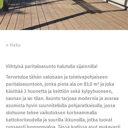
« Haku
Viihtyisä paritaloasunto halutulla sijainnilla!
Tervetuloa tähän valoisaan ja toimivapohjaiseen
paritaloasuntoon, jonka pinta ala on 83,0 m² ja joka
käsittää 3 huonetta ja keittiön sekä kylpyhuoneen,
saunan ja wc tilan. Asunto tarjoaa modernia ja avaraa
asumista hyvin suunnitellulla pohjaratkaisulla, jossa
olohuone tekee vaikutuksen korkeammalla
kattokorkeudella ja suurilla ikkunoilla, jotka tuovat
runsaasti luonnonvaloa. Tässä kodissa asut mukavasti