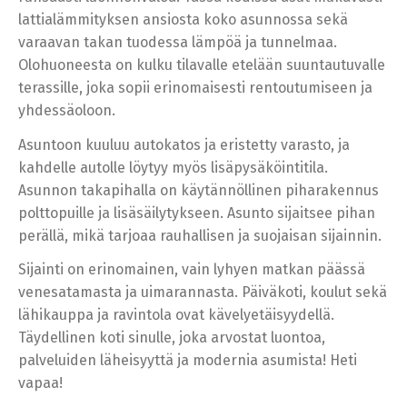
lattialämmityksen ansiosta koko asunnossa sekä
varaavan takan tuodessa lämpöä ja tunnelmaa.
Olohuoneesta on kulku tilavalle etelään suuntautuvalle
terassille, joka sopii erinomaisesti rentoutumiseen ja
yhdessäoloon.
Asuntoon kuuluu autokatos ja eristetty varasto, ja
kahdelle autolle löytyy myös lisäpysäköintitila.
Asunnon takapihalla on käytännöllinen piharakennus
polttopuille ja lisäsäilytykseen. Asunto sijaitsee pihan
perällä, mikä tarjoaa rauhallisen ja suojaisan sijainnin.
Sijainti on erinomainen, vain lyhyen matkan päässä
venesatamasta ja uimarannasta. Päiväkoti, koulut sekä
lähikauppa ja ravintola ovat kävelyetäisyydellä.
Täydellinen koti sinulle, joka arvostat luontoa,
palveluiden läheisyyttä ja modernia asumista! Heti
vapaa!