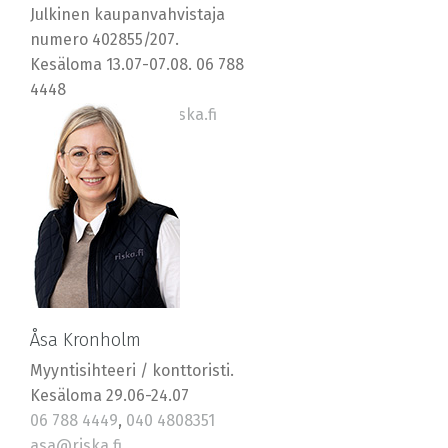
Julkinen kaupanvahvistaja
numero 402855/207.
Kesäloma 13.07-07.08. 06 788
4448
0400 569577, jan@riska.fi
Åsa Kronholm
Myyntisihteeri / konttoristi.
Kesäloma 29.06-24.07
06 788 4449
,
040 4808351
asa@riska.fi