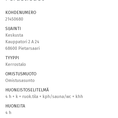
KOHDENUMERO
21450680
SIJAINTI
Keskusta
Kauppatori 2 A 24
68600 Pietarsaari
TYYPPI
Kerrostalo
OMISTUSMUOTO
Omistusasunto
HUONEISTOSELITELMÄ
4 h + k + ruok.tila + kph/sauna/wc + khh
HUONEITA
4 h