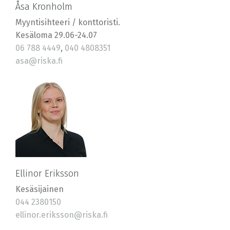
Åsa Kronholm
Myyntisihteeri / konttoristi.
Kesäloma 29.06-24.07
06 788 4449
,
040 4808351
asa@riska.fi
Ellinor Eriksson
Kesäsijainen
044 2380150
ellinor.eriksson@riska.fi