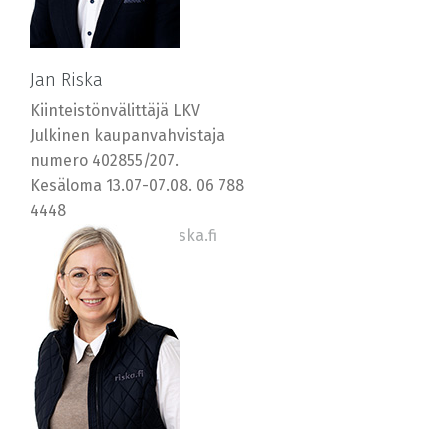
Jan Riska
Kiinteistönvälittäjä LKV
Julkinen kaupanvahvistaja
numero 402855/207.
Kesäloma 13.07-07.08. 06 788
4448
0400 569577, jan@riska.fi