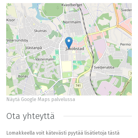
Näytä Google Maps palvelussa
+
−
⇧
Ota yhteyttä
©
OpenStreetMap
contributors.
»
Lomakkeella voit kätevästi pyytää lisätietoja tästä