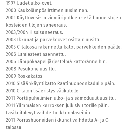
1997 Uudet ulko-ovet.
2000 Kaukolämpösiirtimen uusiminen.
2001 Käyttövesi- ja viemäriputkien sekä huoneistojen
kosteiden tilojen saneeraus.
2003/2004 Hissisaneeraus.
2003 Ikkunat ja parvekeovet osittain uusittu.
2005 C-talossa rakennettu katot parvekkeiden päälle.
2006 Lumiesteet asennettu.
2006 Lämpökaapelijärjestelmä kattoränneihin.
2008 Pesukone uusittu.
2009 Roskakatos.
2010 Sisäänkäyntikatto Raatihuoneenkadulle päin.
2010 C-talon lisäeristys välikatolle.
2011 Porttipuhelimien ulko- ja sisämoduulit uusittu.
2011 Ylimmäisen kerroksen julkisivu torille päin.
Lasikuitulevyt vaihdettu ikkunalaseihin.
2011 Porrashuoneiden ikkunat vaihdettu A- ja C-
talossa.