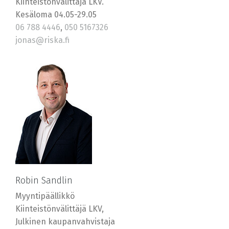
Kiinteistönvälittäjä LKV.
Kesäloma 04.05-29.05
06 788 4446
,
050 5167326
jonas@riska.fi
Robin Sandlin
Myyntipäällikkö
Kiinteistönvälittäjä LKV,
Julkinen kaupanvahvistaja