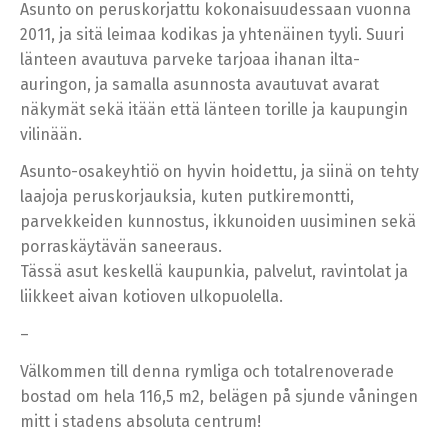
Asunto on peruskorjattu kokonaisuudessaan vuonna
2011, ja sitä leimaa kodikas ja yhtenäinen tyyli. Suuri
länteen avautuva parveke tarjoaa ihanan ilta-
auringon, ja samalla asunnosta avautuvat avarat
näkymät sekä itään että länteen torille ja kaupungin
vilinään.
Asunto-osakeyhtiö on hyvin hoidettu, ja siinä on tehty
laajoja peruskorjauksia, kuten putkiremontti,
parvekkeiden kunnostus, ikkunoiden uusiminen sekä
porraskäytävän saneeraus.
Tässä asut keskellä kaupunkia, palvelut, ravintolat ja
liikkeet aivan kotioven ulkopuolella.
–
Välkommen till denna rymliga och totalrenoverade
bostad om hela 116,5 m2, belägen på sjunde våningen
mitt i stadens absoluta centrum!