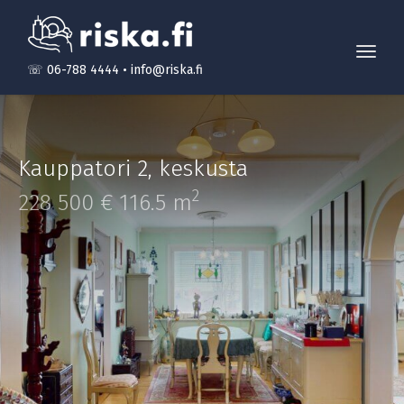
Toggl
☏ 06-788 4444
•
info@riska.fi
navig
Kauppatori 2
,
keskusta
2
228 500 €
116.5 m