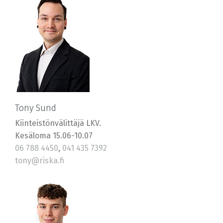
Tony Sund
Kiinteistönvälittäjä LKV.
Kesäloma 15.06-10.07
06 788 4450
,
041 435 7392
tony@riska.fi