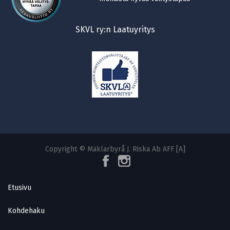
SKVL ry:n Laatuyritys
Copyright © Mäklarbyrå J. Riska Ab AFF [A]
Etusivu
Kohdehaku