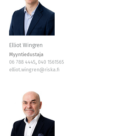
Elliot Wingren
Myyntiedustaja
06 788 4445
,
040 1561565
elliot.wingren@riska.fi