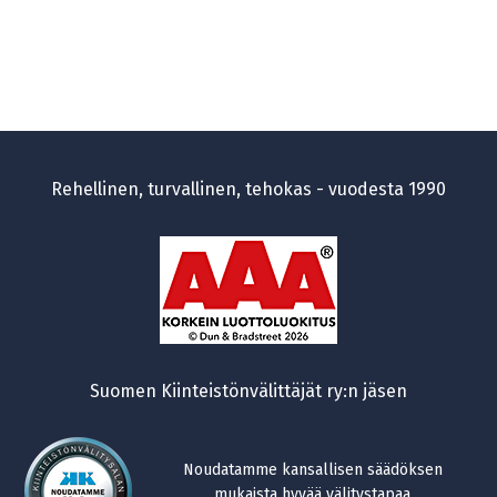
Rehellinen, turvallinen, tehokas - vuodesta 1990
Suomen Kiinteistönvälittäjät ry:n jäsen
Noudatamme kansallisen säädöksen
mukaista hyvää välitystapaa