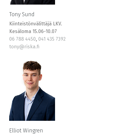
Tony Sund
Kiinteistönvälittäjä LKV.
Kesäloma 15.06-10.07
06 788 4450
,
041 435 7392
tony@riska.fi
Elliot Wingren