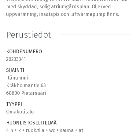
med skyddad, solig atriumgårdsplan. Olje/ved
uppvärmning, insatspis och luftvärmepump finns.
Perustiedot
KOHDENUMERO
20233341
SIJAINTI
Itänummi
Kråkholmantie 63
68600 Pietarsaari
TYYPPI
Omakotitalo
HUONEISTOSELITELMÄ
4 h + k + ruok.tila + wc + sauna + at