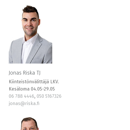
Jonas Riska TJ
Kiinteistönvälittäjä LKV.
Kesäloma 04.05-29.05
06 788 4446
,
050 5167326
jonas@riska.fi