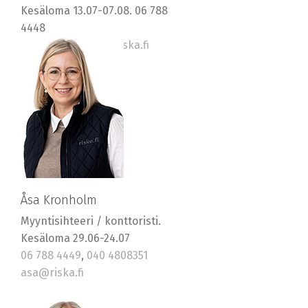
Kesäloma 13.07-07.08. 06 788
4448
0400 569577, jan@riska.fi
Åsa Kronholm
Myyntisihteeri / konttoristi.
Kesäloma 29.06-24.07
06 788 4449
,
040 4808351
asa@riska.fi