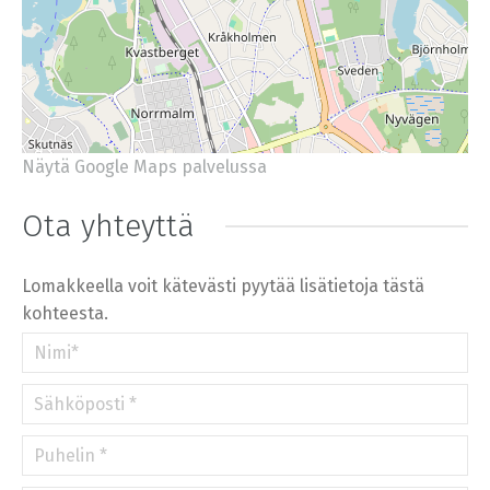
Näytä Google Maps palvelussa
+
−
⇧
Ota yhteyttä
©
OpenStreetMap
contributors.
»
Lomakkeella voit kätevästi pyytää lisätietoja tästä
kohteesta.