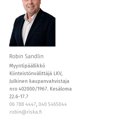
Robin Sandlin
Myyntipäällikkö
Kiinteistönvälittäjä LKV,
Julkinen kaupanvahvistaja
nro 402000/1967. Kesäloma
22.6-17.7
06 788 4447
,
040 5465044
robin@riska.fi