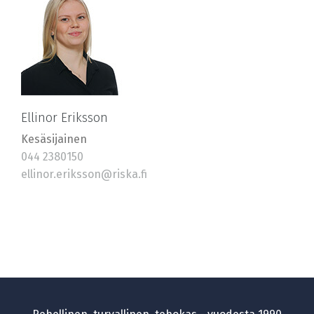
Ellinor Eriksson
Kesäsijainen
044 2380150
ellinor.eriksson@riska.fi