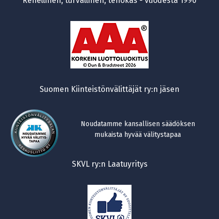
Rehellinen, turvallinen, tehokas - vuodesta 1990
Suomen Kiinteistönvälittäjät ry:n jäsen
Noudatamme kansallisen säädöksen
mukaista hyvää välitystapaa
SKVL ry:n Laatuyritys