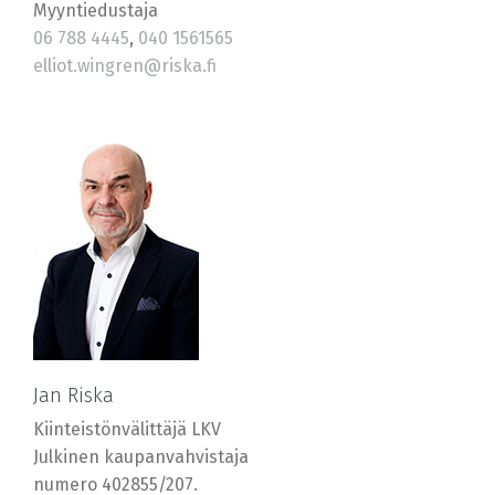
Myyntiedustaja
06 788 4445
,
040 1561565
elliot.wingren@riska.fi
Jan Riska
Kiinteistönvälittäjä LKV
Julkinen kaupanvahvistaja
numero 402855/207.