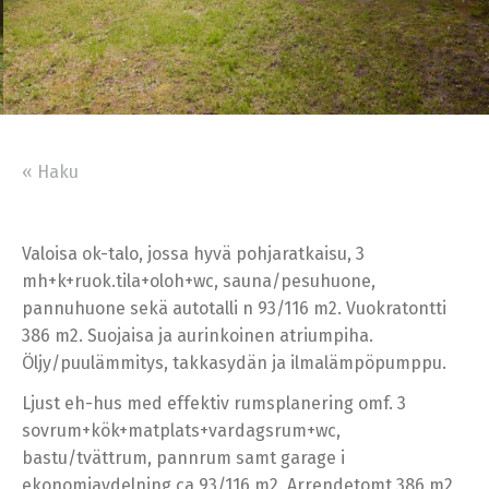
« Haku
Valoisa ok-talo, jossa hyvä pohjaratkaisu, 3
mh+k+ruok.tila+oloh+wc, sauna/pesuhuone,
pannuhuone sekä autotalli n 93/116 m2. Vuokratontti
386 m2. Suojaisa ja aurinkoinen atriumpiha.
Öljy/puulämmitys, takkasydän ja ilmalämpöpumppu.
Ljust eh-hus med effektiv rumsplanering omf. 3
sovrum+kök+matplats+vardagsrum+wc,
bastu/tvättrum, pannrum samt garage i
ekonomiavdelning ca 93/116 m2. Arrendetomt 386 m2