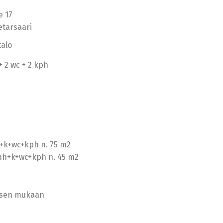
e 17
etarsaari
alo
 + 2 wc + 2 kph
 h+k+wc+kph n. 75 m2
 mh+k+wc+kph n. 45 m2
sen mukaan