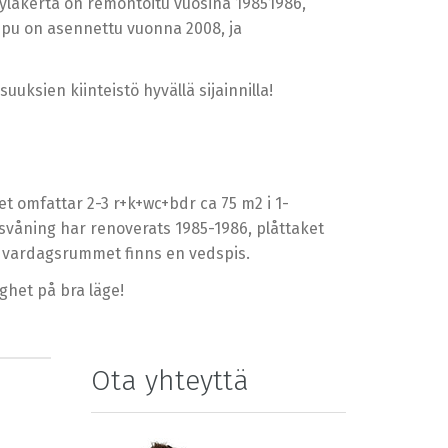
 yläkerta on remontoitu vuosina 19851986,
ppu on asennettu vuonna 2008, ja
uksien kiinteistö hyvällä sijainnilla!
t omfattar 2-3 r+k+wc+bdr ca 75 m2 i 1-
svåning har renoverats 1985-1986, plåttaket
i vardagsrummet finns en vedspis.
het på bra läge!
Ota yhteyttä