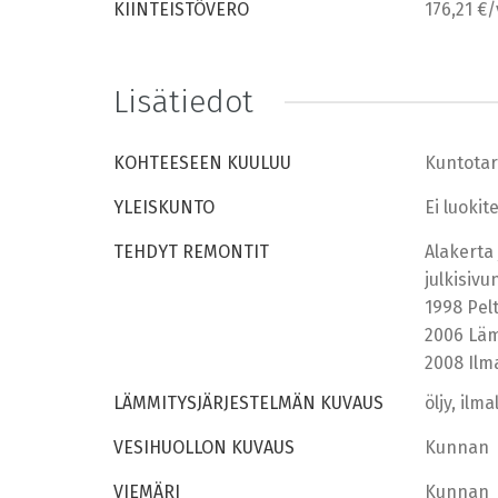
KIINTEISTÖVERO
176,21 €/
Lisätiedot
KOHTEESEEN KUULUU
Kuntotar
YLEISKUNTO
Ei luokit
TEHDYT REMONTIT
Alakerta 
julkisivu
1998 Pelt
2006 Lä
2008 Ilm
LÄMMITYSJÄRJESTELMÄN KUVAUS
öljy, il
VESIHUOLLON KUVAUS
Kunnan
VIEMÄRI
Kunnan