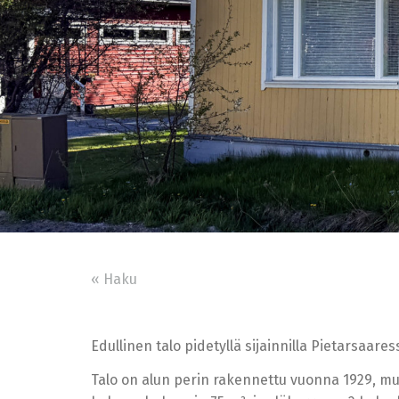
« Haku
Edullinen talo pidetyllä sijainnilla Pietarsaares
Talo on alun perin rakennettu vuonna 1929, mutt