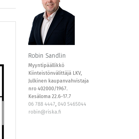
Robin Sandlin
Myyntipäällikkö
Kiinteistönvälittäjä LKV,
Julkinen kaupanvahvistaja
nro 402000/1967.
Kesäloma 22.6-17.7
06 788 4447
,
040 5465044
robin@riska.fi