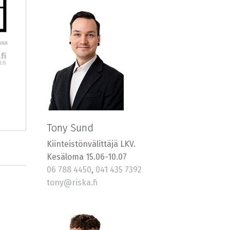
Tony Sund
Kiinteistönvälittäjä LKV.
Kesäloma 15.06-10.07
06 788 4450
,
041 435 7392
tony@riska.fi