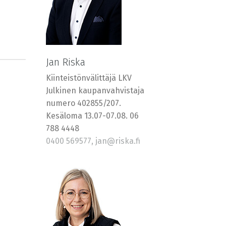
Jan Riska
Kiinteistönvälittäjä LKV
Julkinen kaupanvahvistaja
numero 402855/207.
Kesäloma 13.07-07.08. 06
788 4448
0400 569577, jan@riska.fi