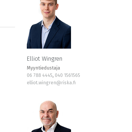
Elliot Wingren
Myyntiedustaja
06 788 4445
,
040 1561565
elliot.wingren@riska.fi