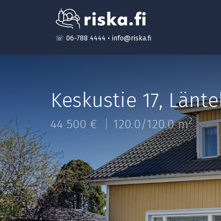
☏ 06-788 4444
•
info@riska.fi
Keskustie 17
,
Länte
2
44 500 €
120.0/120.0 m