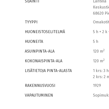
SIJAINTI
Läntelä
Keskusti
68620 Pi
TYYPPI
Omakotit
HUONEISTOSELITELMÄ
5 h + 2 k
HUONEITA
5 h
2
ASUINPINTA-ALA
120 m
2
KOKONAISPINTA-ALA
120 m
LISÄTIETOJA PINTA-ALASTA
1 krs: 3
2 krs: 2
RAKENNUSVUOSI
1929
VAPAUTUMINEN
Sopimuk