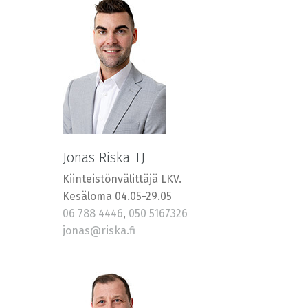
Jonas Riska TJ
Kiinteistönvälittäjä LKV.
Kesäloma 04.05-29.05
06 788 4446
,
050 5167326
jonas@riska.fi