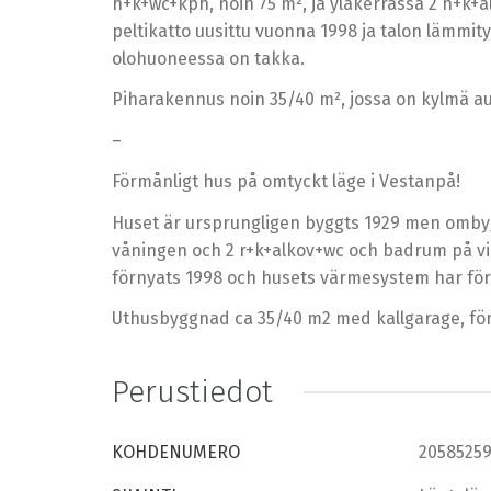
h+k+wc+kph, noin 75 m², ja yläkerrassa 2 h+k+al
peltikatto uusittu vuonna 1998 ja talon lämmi
olohuoneessa on takka.
Piharakennus noin 35/40 m², jossa on kylmä auto
–
Förmånligt hus på omtyckt läge i Vestanpå!
Huset är ursprungligen byggts 1929 men ombygg
våningen och 2 r+k+alkov+wc och badrum på vi
förnyats 1998 och husets värmesystem har förn
Uthusbyggnad ca 35/40 m2 med kallgarage, för
Perustiedot
KOHDENUMERO
2058525