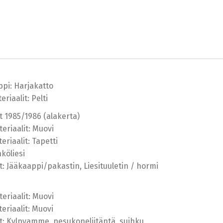
ppi: Harjakatto
riaalit: Pelti
t 1985/1986 (alakerta)
eriaalit: Muovi
riaalit: Tapetti
hköliesi
t: Jääkaappi/pakastin, Liesituuletin / hormi
eriaalit: Muovi
eriaalit: Muovi
t: Kylpyamme, pesukoneliitäntä, suihku