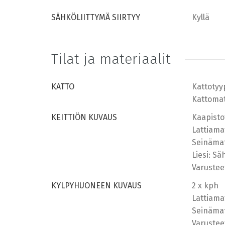
SÄHKÖLIITTYMÄ SIIRTYY
Kyllä
Tilat ja materiaalit
KATTO
Kattotyy
Kattomate
KEITTIÖN KUVAUS
Kaapisto
Lattiamat
Seinämate
Liesi: Sä
Varustee
KYLPYHUONEEN KUVAUS
2 x kph
Lattiamat
Seinämat
Varustee