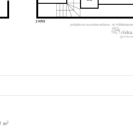
2
 / m