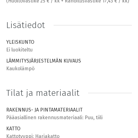
(Huoltovastike 25 € / kk + Rahoitusvastike 17,43 € / kk)
Lisätiedot
YLEISKUNTO
Ei luokiteltu
LÄMMITYSJÄRJESTELMÄN KUVAUS
Kaukolämpö
Tilat ja materiaalit
RAKENNUS- JA PINTAMATERIAALIT
Pääasiallinen rakennusmateriaali: Puu, tiili
KATTO
Kattotyyppi: Harjakatto