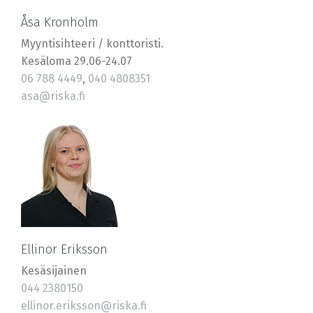
Åsa Kronholm
Myyntisihteeri / konttoristi.
Kesäloma 29.06-24.07
06 788 4449
,
040 4808351
asa@riska.fi
Ellinor Eriksson
Kesäsijainen
044 2380150
ellinor.eriksson@riska.fi