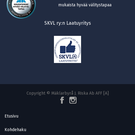
mukaista hyvää välitystapaa
SKVL ry:n Laatuyritys
Copyright © Mäklarbyrå J. Riska Ab AFF [A]
Etusivu
Kohdehaku