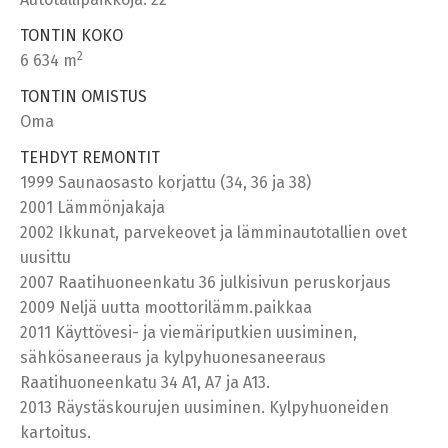
TONTIN KOKO
2
6 634 m
TONTIN OMISTUS
Oma
TEHDYT REMONTIT
1999 Saunaosasto korjattu (34, 36 ja 38)
2001 Lämmönjakaja
2002 Ikkunat, parvekeovet ja lämminautotallien ovet
uusittu
2007 Raatihuoneenkatu 36 julkisivun peruskorjaus
2009 Neljä uutta moottorilämm.paikkaa
2011 Käyttövesi- ja viemäriputkien uusiminen,
sähkösaneeraus ja kylpyhuonesaneeraus
Raatihuoneenkatu 34 A1, A7 ja A13.
2013 Räystäskourujen uusiminen. Kylpyhuoneiden
kartoitus.