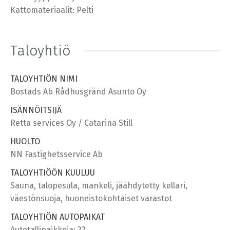
Kattomateriaalit: Pelti
Taloyhtiö
TALOYHTIÖN NIMI
Bostads Ab Rådhusgränd Asunto Oy
ISÄNNÖITSIJÄ
Retta services Oy / Catarina Still
HUOLTO
NN Fastighetsservice Ab
TALOYHTIÖÖN KUULUU
Sauna, talopesula, mankeli, jäähdytetty kellari,
väestönsuoja, huoneistokohtaiset varastot
TALOYHTIÖN AUTOPAIKAT
Autotallipaikkoja: 22