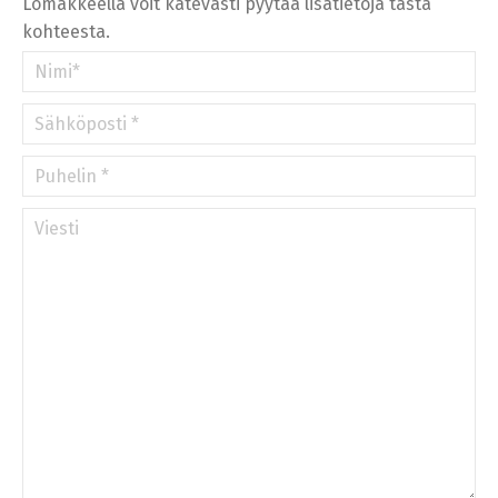
Lomakkeella voit kätevästi pyytää lisätietoja tästä
kohteesta.