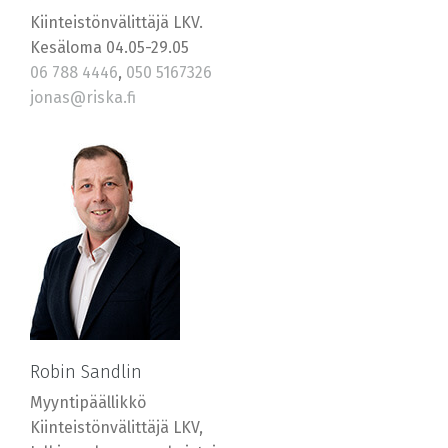
Kiinteistönvälittäjä LKV.
Kesäloma 04.05-29.05
06 788 4446
,
050 5167326
jonas@riska.fi
Robin Sandlin
Myyntipäällikkö
Kiinteistönvälittäjä LKV,