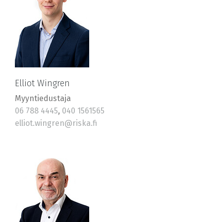
Elliot Wingren
Myyntiedustaja
06 788 4445
,
040 1561565
elliot.wingren@riska.fi