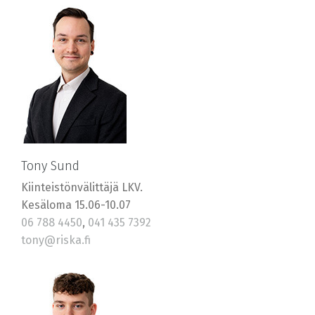
Tony Sund
Kiinteistönvälittäjä LKV.
Kesäloma 15.06-10.07
06 788 4450
,
041 435 7392
tony@riska.fi