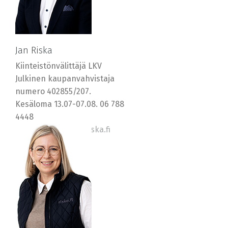
Jan Riska
Kiinteistönvälittäjä LKV
Julkinen kaupanvahvistaja
numero 402855/207.
Kesäloma 13.07-07.08. 06 788
4448
0400 569577, jan@riska.fi