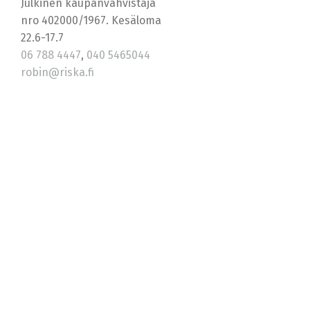
Julkinen kaupanvahvistaja
nro 402000/1967. Kesäloma
22.6-17.7
06 788 4447
,
040 5465044
robin@riska.fi