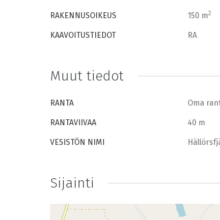
2
RAKENNUSOIKEUS
150 m
KAAVOITUSTIEDOT
RA
Muut tiedot
RANTA
Oma ran
RANTAVIIVAA
40 m
VESISTÖN NIMI
Hällörsf
Sijainti