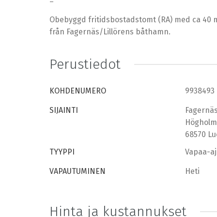
–
Obebyggd fritidsbostadstomt (RA) med ca 40 me
från Fagernäs/Lillörens båthamn.
Perustiedot
KOHDENUMERO
9938493
SIJAINTI
Fagernä
Högholm
68570 Lu
TYYPPI
Vapaa-aj
VAPAUTUMINEN
Heti
Hinta ja kustannukset