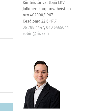
Kiinteistönvälittäjä LKV,
Julkinen kaupanvahvistaja
nro 402000/1967.
Kesäloma 22.6-17.7
06 788 4447
,
040 5465044
robin@riska.fi