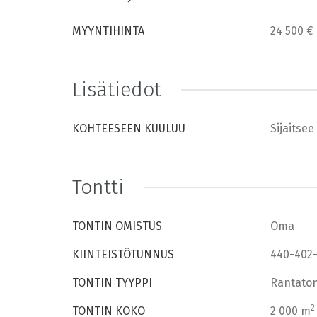
MYYNTIHINTA
24 500 €
Lisätiedot
KOHTEESEEN KUULUU
Sijaitse
Tontti
TONTIN OMISTUS
Oma
KIINTEISTÖTUNNUS
440-402-
TONTIN TYYPPI
Rantaton
2
TONTIN KOKO
2 000 m