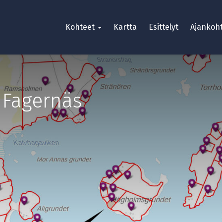
Kohteet
Kartta
Esittelyt
Ajankoht
,
Fagernäs