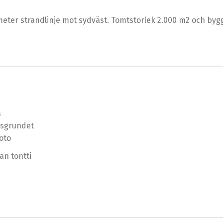
ter strandlinje mot sydväst. Tomtstorlek 2.000 m2 och byggr
s
sgrundet
oto
an tontti