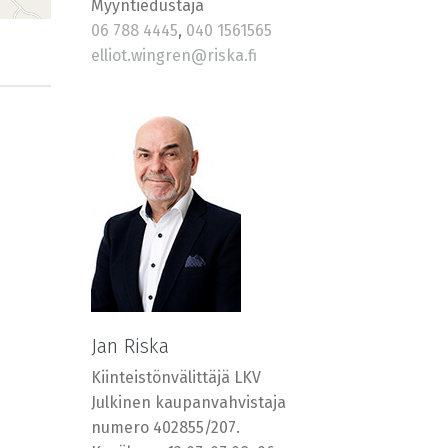
Myyntiedustaja
06 788 4445
,
040 1561565
elliot.wingren@riska.fi
Jan Riska
Kiinteistönvälittäjä LKV
Julkinen kaupanvahvistaja
numero 402855/207.