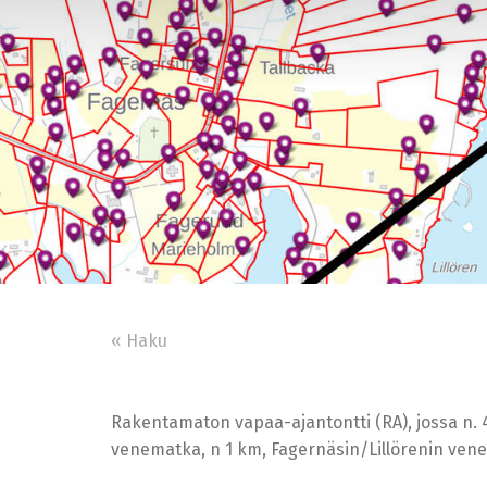
« Haku
Rakentamaton vapaa-ajantontti (RA), jossa n. 4
venematka, n 1 km, Fagernäsin/Lillörenin ven