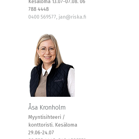
Kesäloma 13.07-07.08. 06
788 4448
0400 569577, jan@riska.fi
Åsa Kronholm
Myyntisihteeri /
konttoristi. Kesäloma
29.06-24.07