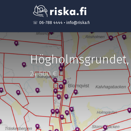
☏ 06-788 4444
•
info@riska.fi
Högholmsgrundet
24 500 €