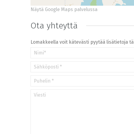
Näytä Google Maps palvelussa
+
−
⇧
Ota yhteyttä
©
OpenStreetMap
contributors.
»
Lomakkeella voit kätevästi pyytää lisätietoja t