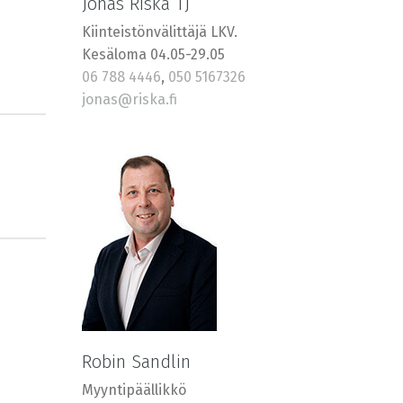
Jonas Riska TJ
Kiinteistönvälittäjä LKV.
Kesäloma 04.05-29.05
06 788 4446
,
050 5167326
jonas@riska.fi
Robin Sandlin
Myyntipäällikkö