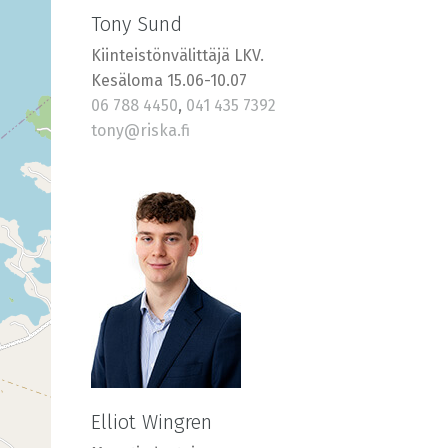
Tony Sund
Kiinteistönvälittäjä LKV.
Kesäloma 15.06-10.07
06 788 4450
,
041 435 7392
tony@riska.fi
Elliot Wingren