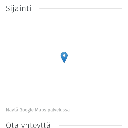
Sijainti
Näytä Google Maps palvelussa
+
−
⇧
Ota yhteyttä
©
OpenStreetMap
contributors.