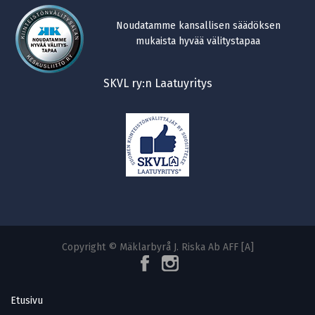
Noudatamme kansallisen säädöksen
mukaista hyvää välitystapaa
SKVL ry:n Laatuyritys
Copyright © Mäklarbyrå J. Riska Ab AFF [A]
Etusivu