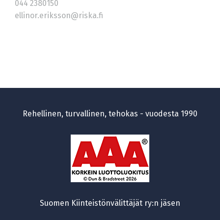
044 2380150
ellinor.eriksson@riska.fi
Rehellinen, turvallinen, tehokas - vuodesta 1990
Suomen Kiinteistönvälittäjät ry:n jäsen