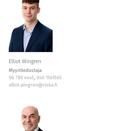
Elliot Wingren
Myyntiedustaja
06 788 4445
,
040 1561565
elliot.wingren@riska.fi