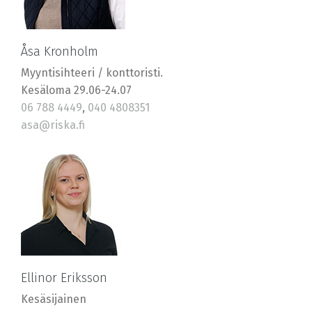
Åsa Kronholm
Myyntisihteeri / konttoristi.
Kesäloma 29.06-24.07
06 788 4449
,
040 4808351
asa@riska.fi
Ellinor Eriksson
Kesäsijainen