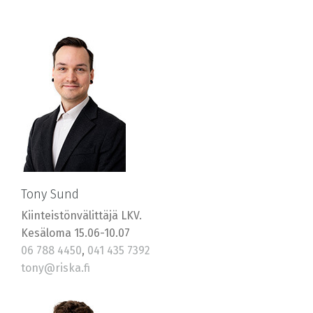
Tony Sund
Kiinteistönvälittäjä LKV.
Kesäloma 15.06-10.07
06 788 4450
,
041 435 7392
tony@riska.fi