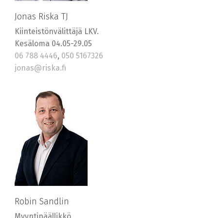
Jonas Riska TJ
Kiinteistönvälittäjä LKV.
Kesäloma 04.05-29.05
06 788 4446
,
050 5167326
jonas@riska.fi
Robin Sandlin
Myyntipäällikkö