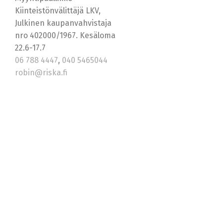
Kiinteistönvälittäjä LKV,
Julkinen kaupanvahvistaja
nro 402000/1967. Kesäloma
22.6-17.7
06 788 4447
,
040 5465044
robin@riska.fi