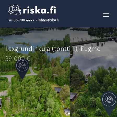
Toggl
☏ 06-788 4444
•
info@riska.fi
navig
Laxgrundinkuja (tontti 1)
,
Eugmo
39 000 €