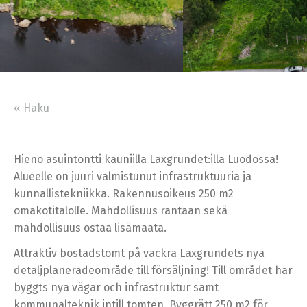
« Haku
Hieno asuintontti kauniilla Laxgrundet:illa Luodossa!
Alueelle on juuri valmistunut infrastruktuuria ja
kunnallistekniikka. Rakennusoikeus 250 m2
omakotitalolle. Mahdollisuus rantaan sekä
mahdollisuus ostaa lisämaata.
Attraktiv bostadstomt på vackra Laxgrundets nya
detaljplaneradeområde till försäljning! Till området har
byggts nya vägar och infrastruktur samt
kommunalteknik intill tomten. Byggrätt 250 m2 för