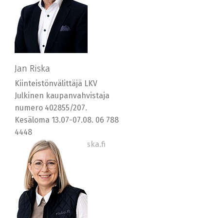
Jan Riska
Kiinteistönvälittäjä LKV
Julkinen kaupanvahvistaja
numero 402855/207.
Kesäloma 13.07-07.08. 06 788
4448
0400 569577, jan@riska.fi