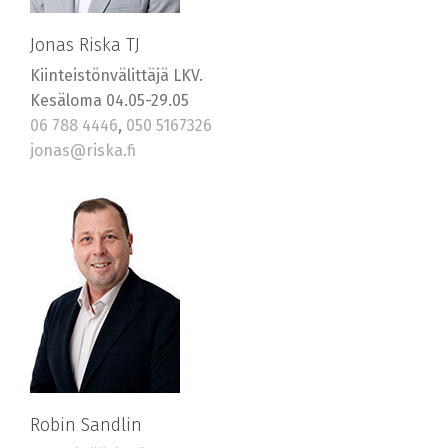
Jonas Riska TJ
Kiinteistönvälittäjä LKV.
Kesäloma 04.05-29.05
06 788 4446
,
050 5167326
jonas@riska.fi
Robin Sandlin