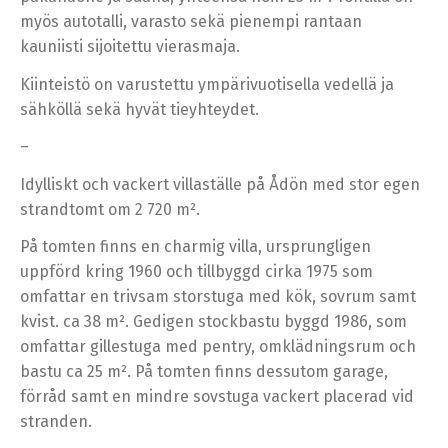
myös autotalli, varasto sekä pienempi rantaan
kauniisti sijoitettu vierasmaja.
Kiinteistö on varustettu ympärivuotisella vedellä ja
sähköllä sekä hyvät tieyhteydet.
–
Idylliskt och vackert villaställe på Ådön med stor egen
strandtomt om 2 720 m².
På tomten finns en charmig villa, ursprungligen
uppförd kring 1960 och tillbyggd cirka 1975 som
omfattar en trivsam storstuga med kök, sovrum samt
kvist. ca 38 m². Gedigen stockbastu byggd 1986, som
omfattar gillestuga med pentry, omklädningsrum och
bastu ca 25 m². På tomten finns dessutom garage,
förråd samt en mindre sovstuga vackert placerad vid
stranden.