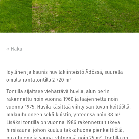
« Haku
Idyllinen ja kaunis huvilakiinteistö Ådössä, suurella
omalla rantatontilla 2 720 m².
Tontilla sijaitsee viehättävä huvila, alun perin
rakennettu noin vuonna 1960 ja laajennettu noin
vuonna 1975. Huvila käsittää viihtyisän tuvan keittiöllä,
makuuhuoneen sekä kuistin, yhteensä noin 38 m².
Lisäksi tontilla on vuonna 1986 rakennettu tukeva
hirsisauna, johon kuuluu takkahuone pienkeittiöllä,
pukuhuone ja sauna, yhteensä noin 25 m². Tontilla on