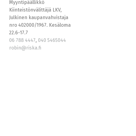
Myyntipäällikkö
Kiinteistönvälittäjä LKV,
Julkinen kaupanvahvistaja
nro 402000/1967. Kesäloma
22.6-17.7
06 788 4447
,
040 5465044
robin@riska.fi