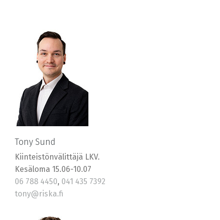
Tony Sund
Kiinteistönvälittäjä LKV.
Kesäloma 15.06-10.07
06 788 4450
,
041 435 7392
tony@riska.fi