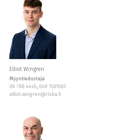
Elliot Wingren
Myyntiedustaja
06 788 4445
,
040 1561565
elliot.wingren@riska.fi