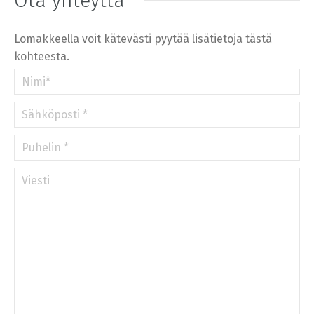
Ota yhteyttä
©
OpenStreetMap
contributors.
»
Lomakkeella voit kätevästi pyytää lisätietoja tästä
kohteesta.