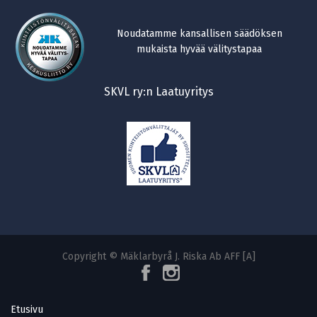
Noudatamme kansallisen säädöksen
mukaista hyvää välitystapaa
SKVL ry:n Laatuyritys
Copyright © Mäklarbyrå J. Riska Ab AFF [A]
Etusivu