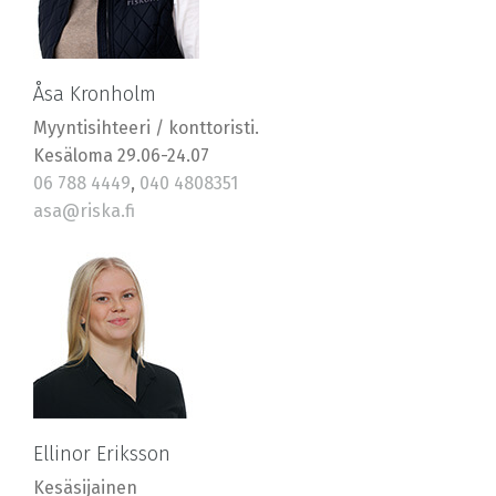
Åsa Kronholm
Myyntisihteeri / konttoristi.
Kesäloma 29.06-24.07
06 788 4449
,
040 4808351
asa@riska.fi
Ellinor Eriksson
Kesäsijainen