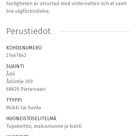
Fastigheten är utrustad med vintervatten och el samt
bra vägförbindelse.
Perustiedot
KOHDENUMERO
21467842
SIJAINTI
Ådö
Ådöntie 269
68620 Pietarsaari
TYYPPI
Mökki tai huvila
HUONEISTOSELITELMÄ
Tupakeittiö, makuuhuone ja kuisti