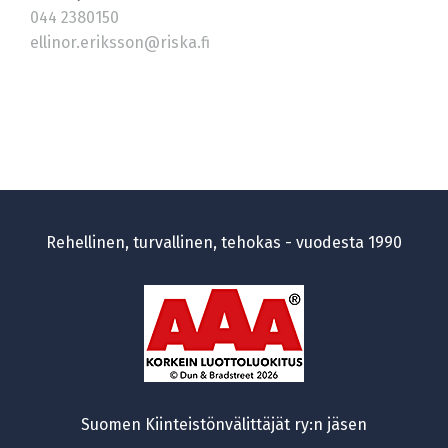
044 2380150
ellinor.eriksson@riska.fi
Rehellinen, turvallinen, tehokas - vuodesta 1990
Suomen Kiinteistönvälittäjät ry:n jäsen