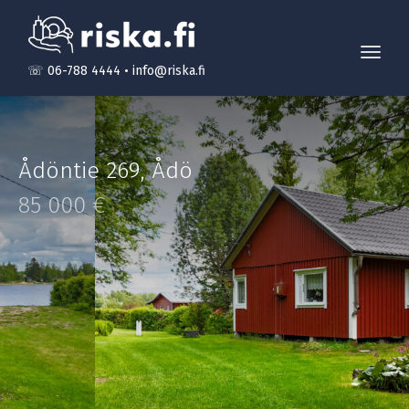
Toggl
☏ 06-788 4444
•
info@riska.fi
navig
Ådöntie 269
,
Ådö
85 000 €