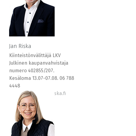
Jan Riska
Kiinteistönvälittäjä LKV
Julkinen kaupanvahvistaja
numero 402855/207.
Kesäloma 13.07-07.08. 06 788
4448
0400 569577, jan@riska.fi