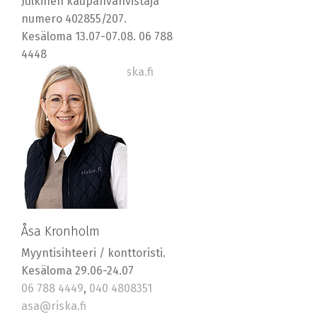
Julkinen kaupanvahvistaja
numero 402855/207.
Kesäloma 13.07-07.08. 06 788
4448
0400 569577, jan@riska.fi
Åsa Kronholm
Myyntisihteeri / konttoristi.
Kesäloma 29.06-24.07
06 788 4449
,
040 4808351
asa@riska.fi