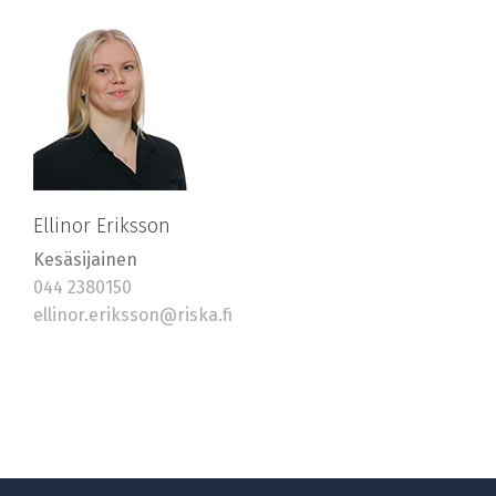
Ellinor Eriksson
Kesäsijainen
044 2380150
ellinor.eriksson@riska.fi