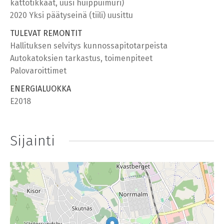
kattotikkaat, uusi huippuimuri)
2020 Yksi päätyseinä (tiili) uusittu
TULEVAT REMONTIT
Hallituksen selvitys kunnossapitotarpeista
Autokatoksien tarkastus, toimenpiteet
Palovaroittimet
ENERGIALUOKKA
E2018
Sijainti