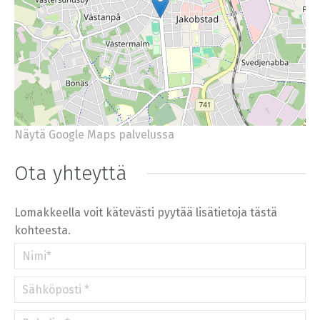
Näytä Google Maps palvelussa
+
−
⇧
Ota yhteyttä
©
OpenStreetMap
contributors.
»
Lomakkeella voit kätevästi pyytää lisätietoja tästä
kohteesta.