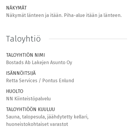
NÄKYMÄT
Näkymät länteen ja itään. Piha-alue itään ja länteen.
Taloyhtiö
TALOYHTIÖN NIMI
Bostads Ab Lakejen Asunto Oy
ISÄNNÖITSIJÄ
Retta Services / Pontus Enlund
HUOLTO
NN Kiinteistöpalvelu
TALOYHTIÖÖN KUULUU
Sauna, talopesula, jäähdytetty kellari,
huoneistokohtaiset varastot