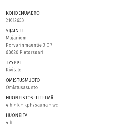
KOHDENUMERO
21612653
SIJAINTI
Majaniemi
Porvarinmäentie 3 C 7
68620 Pietarsaari
TYYPPI
Rivitalo
OMISTUSMUOTO
Omistusasunto
HUONEISTOSELITELMÄ
4 h + k + kph/sauna + wc
HUONEITA
4 h