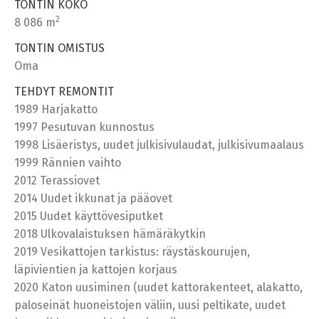
TONTIN KOKO
2
8 086 m
TONTIN OMISTUS
Oma
TEHDYT REMONTIT
1989 Harjakatto
1997 Pesutuvan kunnostus
1998 Lisäeristys, uudet julkisivulaudat, julkisivumaalaus
1999 Rännien vaihto
2012 Terassiovet
2014 Uudet ikkunat ja pääovet
2015 Uudet käyttövesiputket
2018 Ulkovalaistuksen hämäräkytkin
2019 Vesikattojen tarkistus: räystäskourujen,
läpivientien ja kattojen korjaus
2020 Katon uusiminen (uudet kattorakenteet, alakatto,
paloseinät huoneistojen väliin, uusi peltikate, uudet