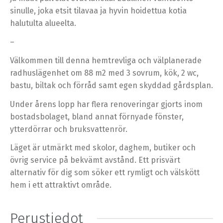
sinulle, joka etsit tilavaa ja hyvin hoidettua kotia
halutulta alueelta.
–
Välkommen till denna hemtrevliga och välplanerade
radhuslägenhet om 88 m2 med 3 sovrum, kök, 2 wc,
bastu, biltak och förråd samt egen skyddad gårdsplan.
Under årens lopp har flera renoveringar gjorts inom
bostadsbolaget, bland annat förnyade fönster,
ytterdörrar och bruksvattenrör.
Läget är utmärkt med skolor, daghem, butiker och
övrig service på bekvämt avstånd. Ett prisvärt
alternativ för dig som söker ett rymligt och välskött
hem i ett attraktivt område.
Perustiedot