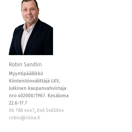
Robin Sandlin
Myyntipäällikkö
Kiinteistönvälittäjä LKV,
Julkinen kaupanvahvistaja
nro 402000/1967. Kesäloma
22.6-17.7
06 788 4447
,
040 5465044
robin@riska.fi