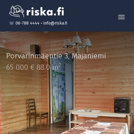
Toggl
☏ 06-788 4444
•
info@riska.fi
navig
Porvarinmäentie 3
,
Majaniemi
2
65 000 €
88.0 m