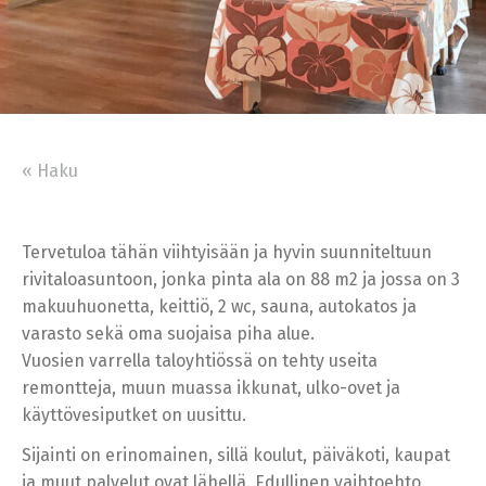
« Haku
Tervetuloa tähän viihtyisään ja hyvin suunniteltuun
rivitaloasuntoon, jonka pinta ala on 88 m2 ja jossa on 3
makuuhuonetta, keittiö, 2 wc, sauna, autokatos ja
varasto sekä oma suojaisa piha alue.
Vuosien varrella taloyhtiössä on tehty useita
remontteja, muun muassa ikkunat, ulko-ovet ja
käyttövesiputket on uusittu.
Sijainti on erinomainen, sillä koulut, päiväkoti, kaupat
ja muut palvelut ovat lähellä. Edullinen vaihtoehto