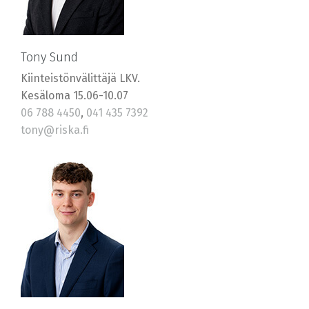
Tony Sund
Kiinteistönvälittäjä LKV.
Kesäloma 15.06-10.07
06 788 4450
,
041 435 7392
tony@riska.fi