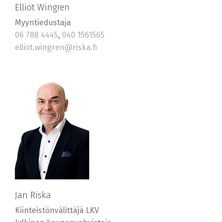
Elliot Wingren
Myyntiedustaja
06 788 4445
,
040 1561565
elliot.wingren@riska.fi
Jan Riska
Kiinteistönvälittäjä LKV