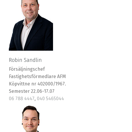
Robin Sandlin
Försäljningschef
Fastighetsförmedlare AFM
Köpvittne nr 402000/1967.
Semester 22.06-17.07
06 788 4447
,
040 5465044
robin@riska.fi