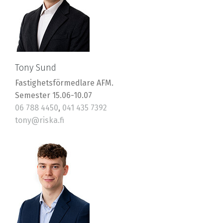
Tony Sund
Fastighetsförmedlare AFM.
Semester 15.06-10.07
06 788 4450
,
041 435 7392
tony@riska.fi