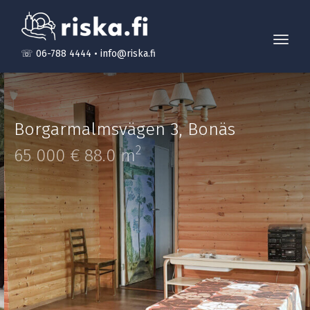
Toggl
☏ 06-788 4444
•
info@riska.fi
navig
Borgarmalmsvägen 3
,
Bonäs
2
65 000 €
88.0 m