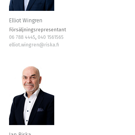
Elliot Wingren
Försäljningsrepresentant
06 788 4445
,
040 1561565
elliot.wingren@riska.fi
Jan Riska