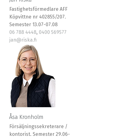
Fastighetsförmedlare AFF
Köpvittne nr 402855/207.
Semester 13.07-07.08
06 788 4448
,
0400 569577
jan@riska.fi
Åsa Kronholm
Försäljningssekreterare /
kontorist. Semester 29.06-