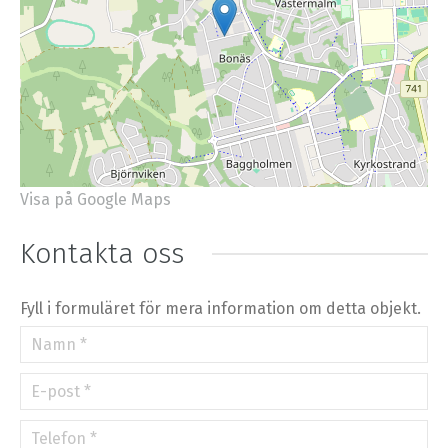
Visa på Google Maps
+
−
⇧
Kontakta oss
©
OpenStreetMap
contributors.
»
Fyll i formuläret för mera information om detta objekt.