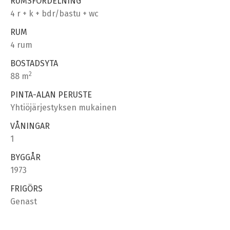
RUMSFÖRDELNING
4 r + k + bdr/bastu + wc
RUM
4 rum
BOSTADSYTA
2
88 m
PINTA-ALAN PERUSTE
Yhtiöjärjestyksen mukainen
VÅNINGAR
1
BYGGÅR
1973
FRIGÖRS
Genast