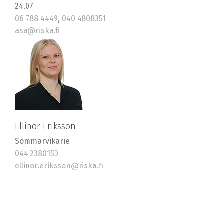
24.07
06 788 4449
,
040 4808351
asa@riska.fi
Ellinor Eriksson
Sommarvikarie
044 2380150
ellinor.eriksson@riska.fi