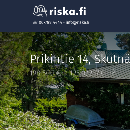
☏ 06-788 4444
•
info@riska.fi
Prikintie 14
,
Skutn
2
198 500 €
125.0/237.0 m