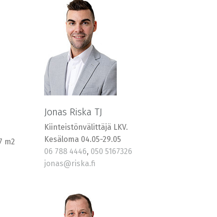
Jonas Riska TJ
Kiinteistönvälittäjä LKV.
Kesäloma 04.05-29.05
37 m2
06 788 4446
,
050 5167326
jonas@riska.fi