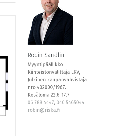
Robin Sandlin
Myyntipäällikkö
Kiinteistönvälittäjä LKV,
Julkinen kaupanvahvistaja
nro 402000/1967.
Kesäloma 22.6-17.7
06 788 4447
,
040 5465044
robin@riska.fi