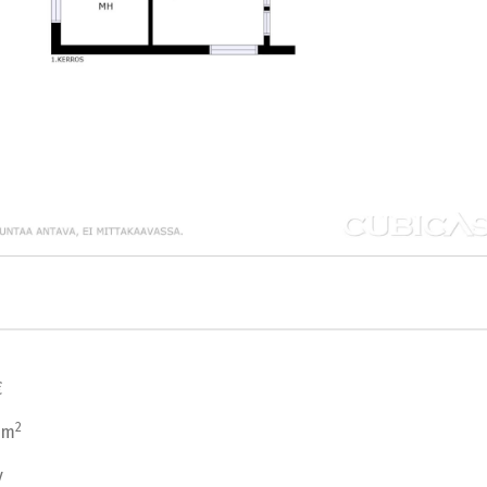
€
2
 m
v