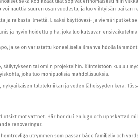
nnölliset sekä kodikkaat tilat sopivat erinomaisesti niin v
sta voi nauttia suuren osan vuodesta, ja luo viihtyisän paikan
ja raikasta ilmettä. Lisäksi käyttövesi- ja viemäriputket se
aunis ja hyvin hoidettu piha, joka luo kutsuvan ensivaikutel
pö, ja se on varustettu koneellisella ilmanvaihdolla lämmönt
lle, säilytykseen tai omiin projekteihin. Kiinteistöön kuuluu 
tyiskohta, joka tuo monipuolisia mahdollisuuksia.
lla, nykyaikaisen talotekniikan ja veden läheisyyden kera. Täss
utsikt mot vattnet. Här bor du i en lugn och uppskattad mil
ande renoveringar.
 hemtrevliga utrymmen som passar både familjeliv och varda