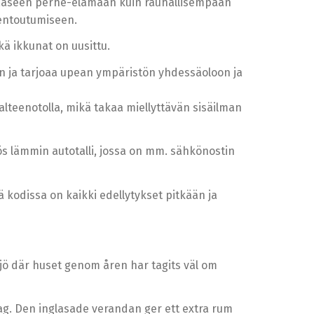
ilkkaaseen perhe-elämään kuin rauhallisempaan
 rentoutumiseen.
kä ikkunat on uusittu.
man ja tarjoaa upean ympäristön yhdessäoloon ja
alteenotolla, mikä takaa miellyttävän sisäilman
myös lämmin autotalli, jossa on mm. sähkönostin
ä kodissa on kaikki edellytykset pitkään ja
jö där huset genom åren har tagits väl om
g. Den inglasade verandan ger ett extra rum