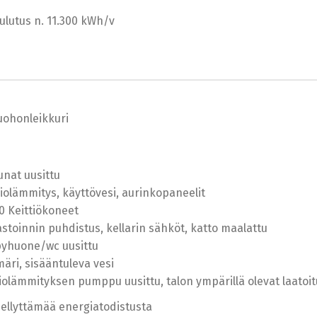
lutus n. 11.300 kWh/v
uohonleikkuri
unat uusittu
liolämmitys, käyttövesi, aurinkopaneelit
0 Keittiökoneet
astoinnin puhdistus, kellarin sähköt, katto maalattu
pyhuone/wc uusittu
äri, sisääntuleva vesi
liolämmityksen pumppu uusittu, talon ympärillä olevat laatoi
edellyttämää energiatodistusta