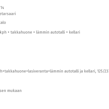
 14
etarsaari
alo
 kph + takkahuone + lämmin autotalli + kellari
h+takkahuone+lasiveranta+lämmin autotalli ja kellari, 125/2
sen mukaan