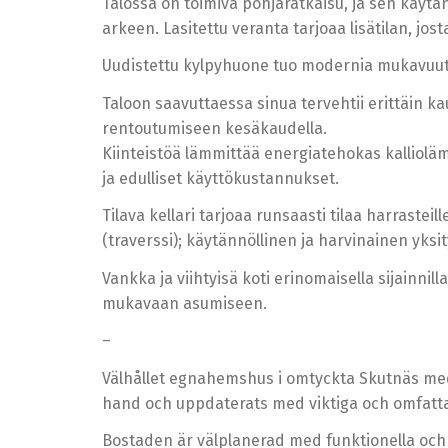
Talossa on toimiva pohjaratkaisu, ja sen käytä
arkeen. Lasitettu veranta tarjoaa lisätilan, jo
Uudistettu kylpyhuone tuo modernia mukavuutta 
Taloon saavuttaessa sinua tervehtii erittäin k
rentoutumiseen kesäkaudella.
Kiinteistöä lämmittää energiatehokas kallioläm
ja edulliset käyttökustannukset.
Tilava kellari tarjoaa runsaasti tilaa harrastei
(traverssi); käytännöllinen ja harvinainen yksi
Vankka ja viihtyisä koti erinomaisella sijainni
mukavaan asumiseen.
–
Välhållet egnahemshus i omtyckta Skutnäs med 
hand och uppdaterats med viktiga och omfatt
Bostaden är välplanerad med funktionella och