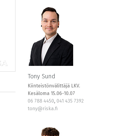
Tony Sund
Kiinteistönvälittäjä LKV.
Kesäloma 15.06-10.07
06 788 4450
,
041 435 7392
tony@riska.fi