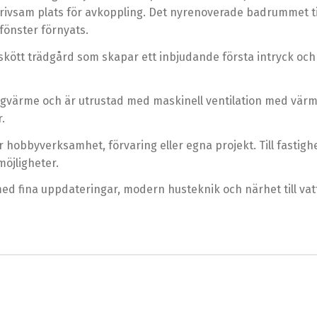
n trivsam plats för avkoppling. Det nyrenoverade badrummet t
fönster förnyats.
skött trädgård som skapar ett inbjudande första intryck och
värme och är utrustad med maskinell ventilation med värmeå
.
r hobbyverksamhet, förvaring eller egna projekt. Till fastig
möjligheter.
med fina uppdateringar, modern husteknik och närhet till vatt
9