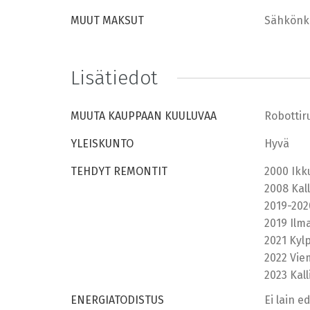
MUUT MAKSUT
Sähkönku
Lisätiedot
MUUTA KAUPPAAN KUULUVAA
Robottir
YLEISKUNTO
Hyvä
TEHDYT REMONTIT
2000 Ikk
2008 Kal
2019-202
2019 Ilm
2021 Kyl
2022 Viem
2023 Kal
ENERGIATODISTUS
Ei lain 