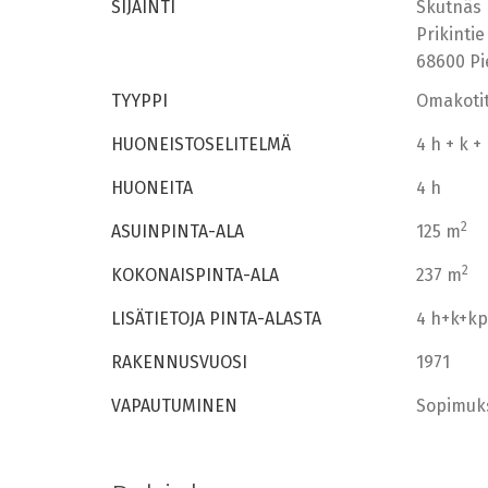
SIJAINTI
Skutnäs
Prikintie
68600 Pi
TYYPPI
Omakotit
HUONEISTOSELITELMÄ
4 h + k +
HUONEITA
4 h
2
ASUINPINTA-ALA
125 m
2
KOKONAISPINTA-ALA
237 m
LISÄTIETOJA PINTA-ALASTA
4 h+k+kp
RAKENNUSVUOSI
1971
VAPAUTUMINEN
Sopimuk