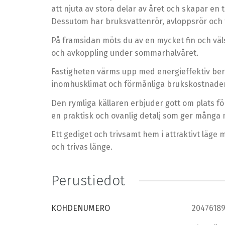
att njuta av stora delar av året och skapar e
Dessutom har bruksvattenrör, avloppsrör och 
På framsidan möts du av en mycket fin och väl
och avkoppling under sommarhalvåret.
Fastigheten värms upp med energieffektiv berg
inomhusklimat och förmånliga brukskostnader
Den rymliga källaren erbjuder gott om plats fö
en praktisk och ovanlig detalj som ger många 
Ett gediget och trivsamt hem i attraktivt läge 
och trivas länge.
Perustiedot
KOHDENUMERO
2047618