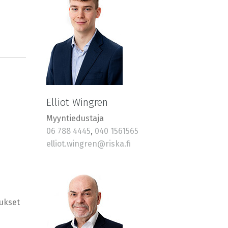
Elliot Wingren
Myyntiedustaja
06 788 4445
,
040 1561565
elliot.wingren@riska.fi
tukset