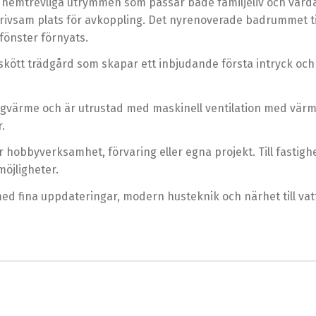
 hemtrevliga utrymmen som passar både familjeliv och varda
n trivsam plats för avkoppling. Det nyrenoverade badrummet t
fönster förnyats.
skött trädgård som skapar ett inbjudande första intryck och
värme och är utrustad med maskinell ventilation med värmeå
.
r hobbyverksamhet, förvaring eller egna projekt. Till fastig
möjligheter.
med fina uppdateringar, modern husteknik och närhet till vatt
9