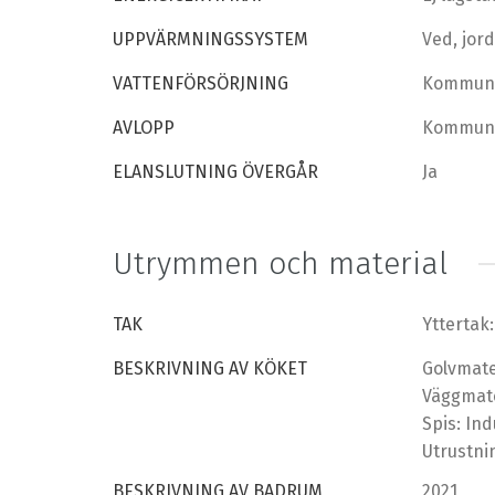
UPPVÄRMNINGSSYSTEM
Ved, jor
VATTENFÖRSÖRJNING
Kommun
AVLOPP
Kommun
ELANSLUTNING ÖVERGÅR
Ja
Utrymmen och material
TAK
Yttertak:
BESKRIVNING AV KÖKET
Golvmate
Väggmate
Spis: In
Utrustni
BESKRIVNING AV BADRUM
2021