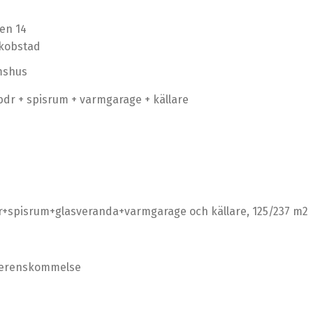
en 14
akobstad
mshus
 bdr + spisrum + varmgarage + källare
r+spisrum+glasveranda+varmgarage och källare, 125/237 m2
överenskommelse