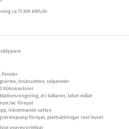
kning ca 11.300 kWh/år
sklippare
 fönster
gvärme, bruksvatten, solpaneler
20 Köksmaskiner
ilationsrengöring, el i källaren, taket målat
rum/wc förnyat
opp, inkommande vatten
gvärmepump förnyat, plattsättningar runt huset
dgat energicertifikat