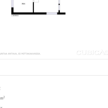
€
2
 m
år