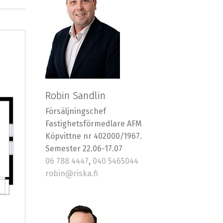
Robin Sandlin
Försäljningschef
Fastighetsförmedlare AFM
Köpvittne nr 402000/1967.
Semester 22.06-17.07
06 788 4447
,
040 5465044
robin@riska.fi