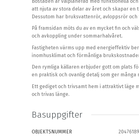
Bostaden är välplanerad med funktionella och
att njuta av stora delar av året och skapar e
Dessutom har bruksvattenrör, avloppsrör och 
På framsidan möts du av en mycket fin och väl
och avkoppling under sommarhalvåret.
Fastigheten värms upp med energieffektiv berg
inomhusklimat och förmånliga brukskostnader
Den rymliga källaren erbjuder gott om plats fö
en praktisk och ovanlig detalj som ger många 
Ett gediget och trivsamt hem i attraktivt läge 
och trivas länge.
Basuppgifter
OBJEKTSNUMMER
2047618