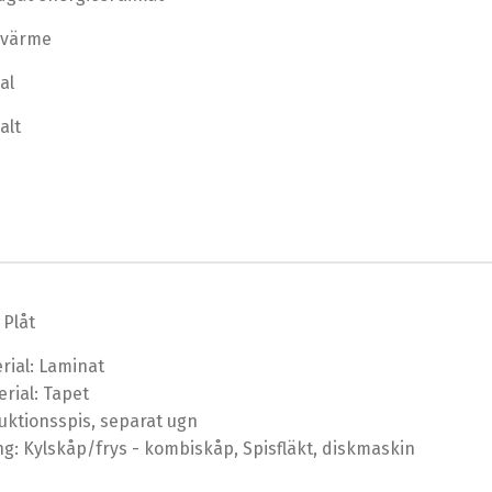
dvärme
al
alt
 Plåt
rial: Laminat
rial: Tapet
duktionsspis, separat ugn
ng: Kylskåp/frys - kombiskåp, Spisfläkt, diskmaskin