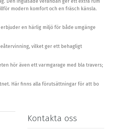
g. Den inglasade verandan ger ett extra rum
illför modern komfort och en fräsch känsla.
 erbjuder en härlig miljö för både umgänge
tervinning, vilket ger ett behagligt
heten hör även ett varmgarage med bla travers;
net. Här finns alla förutsättningar för att bo
Kontakta oss