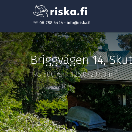
☏ 06-788 4444
•
info@riska.fi
Briggvägen 14
,
Sku
2
198 500 €
125.0/237.0 m