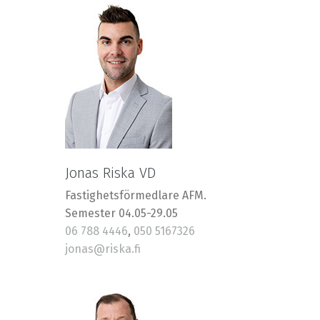
Jonas Riska VD
Fastighetsförmedlare AFM.
Semester 04.05-29.05
06 788 4446
,
050 5167326
jonas@riska.fi