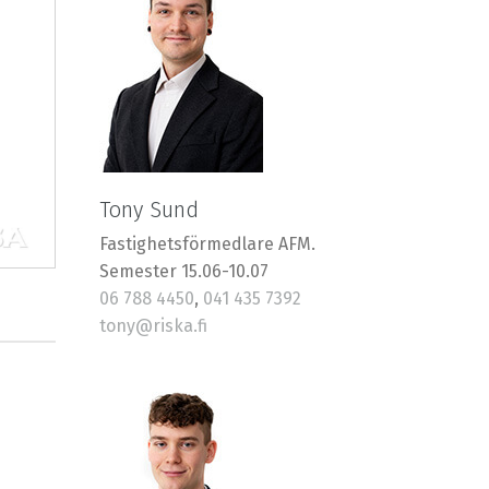
Tony Sund
Fastighetsförmedlare AFM.
Semester 15.06-10.07
06 788 4450
,
041 435 7392
tony@riska.fi