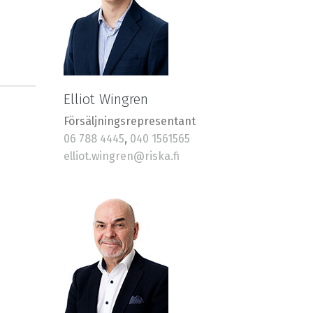
Elliot Wingren
Försäljningsrepresentant
06 788 4445
,
040 1561565
elliot.wingren@riska.fi