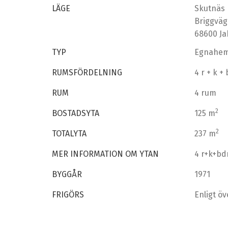
LÄGE
Skutnäs
Briggväg
68600 J
TYP
Egnahe
RUMSFÖRDELNING
4 r + k +
RUM
4 rum
2
BOSTADSYTA
125 m
2
TOTALYTA
237 m
MER INFORMATION OM YTAN
4 r+k+bd
BYGGÅR
1971
FRIGÖRS
Enligt 