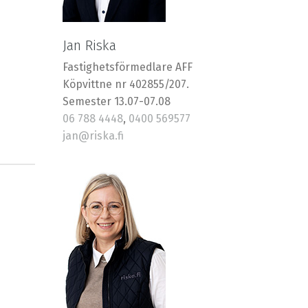
Jan Riska
Fastighetsförmedlare AFF
Köpvittne nr 402855/207.
Semester 13.07-07.08
06 788 4448
,
0400 569577
jan@riska.fi