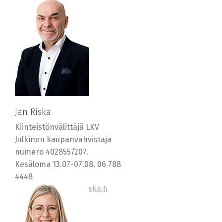
Jan Riska
Kiinteistönvälittäjä LKV
Julkinen kaupanvahvistaja
numero 402855/207.
Kesäloma 13.07-07.08. 06 788
4448
0400 569577, jan@riska.fi