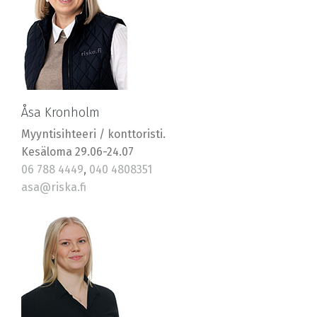
Åsa Kronholm
Myyntisihteeri / konttoristi.
Kesäloma 29.06-24.07
06 788 4449
,
040 4808351
asa@riska.fi