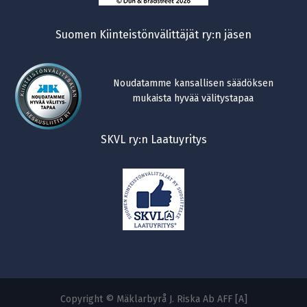
Suomen Kiinteistönvälittäjät ry:n jäsen
Noudatamme kansallisen säädöksen
mukaista hyvää välitystapaa
SKVL ry:n Laatuyritys
Copyright © Mäklarbyrå J. Riska Ab AFF [A]