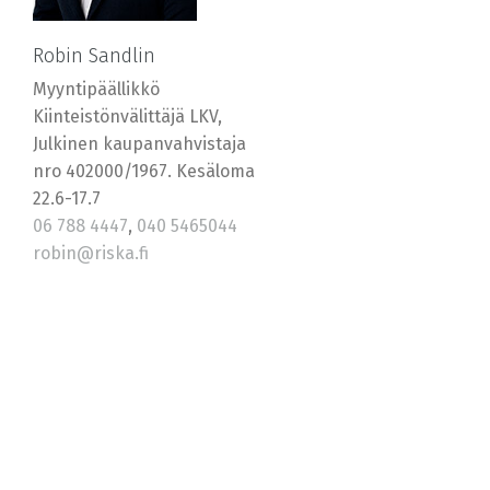
Robin Sandlin
Myyntipäällikkö
Kiinteistönvälittäjä LKV,
Julkinen kaupanvahvistaja
nro 402000/1967. Kesäloma
22.6-17.7
06 788 4447
,
040 5465044
robin@riska.fi