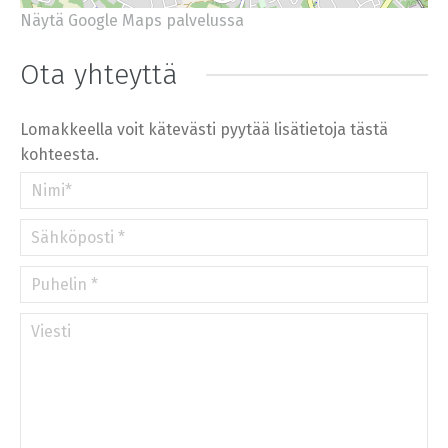
Näytä Google Maps palvelussa
+
−
⇧
Ota yhteyttä
©
OpenStreetMap
contributors.
»
Lomakkeella voit kätevästi pyytää lisätietoja tästä
kohteesta.