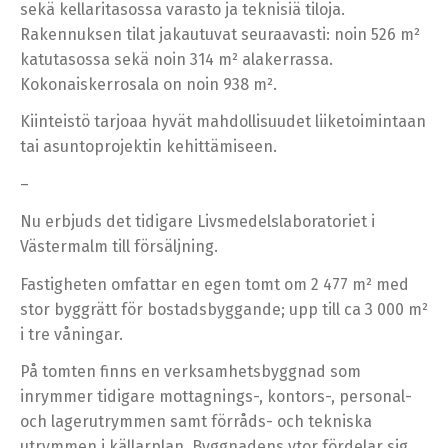
sekä kellaritasossa varasto ja teknisiä tiloja.
Rakennuksen tilat jakautuvat seuraavasti: noin 526 m²
katutasossa sekä noin 314 m² alakerrassa.
Kokonaiskerrosala on noin 938 m².
Kiinteistö tarjoaa hyvät mahdollisuudet liiketoimintaan
tai asuntoprojektin kehittämiseen.
–
Nu erbjuds det tidigare Livsmedelslaboratoriet i
Västermalm till försäljning.
Fastigheten omfattar en egen tomt om 2 477 m² med
stor byggrätt för bostadsbyggande; upp till ca 3 000 m²
i tre våningar.
På tomten finns en verksamhetsbyggnad som
inrymmer tidigare mottagnings-, kontors-, personal-
och lagerutrymmen samt förråds- och tekniska
utrymmen i källarplan. Byggnadens ytor fördelar sig