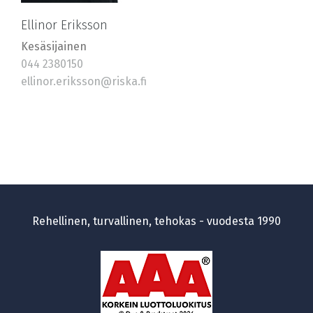
Ellinor Eriksson
Kesäsijainen
044 2380150
ellinor.eriksson@riska.fi
Rehellinen, turvallinen, tehokas - vuodesta 1990