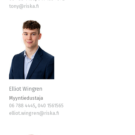
tony@riska.fi
Elliot Wingren
Myyntiedustaja
06 788 4445
,
040 1561565
elliot.wingren@riska.fi