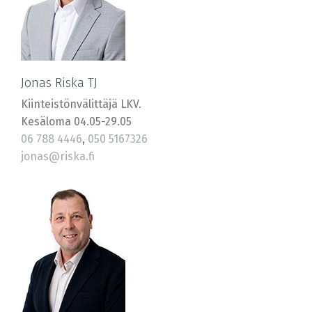
Jonas Riska TJ
Kiinteistönvälittäjä LKV.
Kesäloma 04.05-29.05
06 788 4446
,
050 5167326
jonas@riska.fi