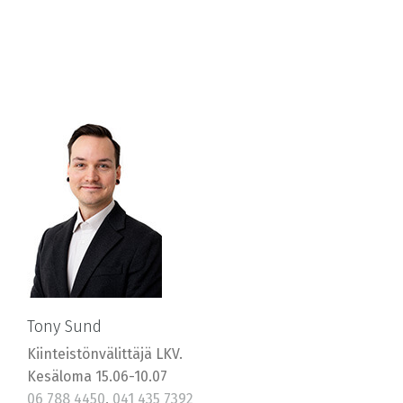
Tony Sund
Kiinteistönvälittäjä LKV.
Kesäloma 15.06-10.07
06 788 4450
,
041 435 7392