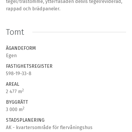
tegel/trästomme, ytterfasaden delvis tegelreviderad,
rappad och brädpaneler.
Tomt
ÄGANDEFORM
Egen
FASTIGHETSREGISTER
598-19-33-8
AREAL
2
2 477 m
BYGGRÄTT
2
3 000 m
STADSPLANERING
AK - kvartersområde för flervåningshus