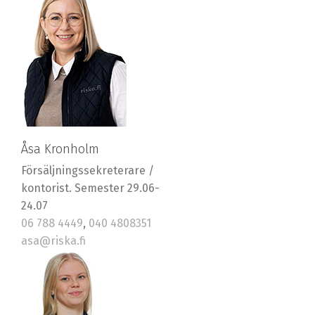
Åsa Kronholm
Försäljningssekreterare /
kontorist. Semester 29.06-
24.07
06 788 4449
,
040 4808351
asa@riska.fi