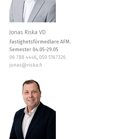
Jonas Riska VD
Fastighetsförmedlare AFM.
Semester 04.05-29.05
06 788 4446
,
050 5167326
jonas@riska.fi