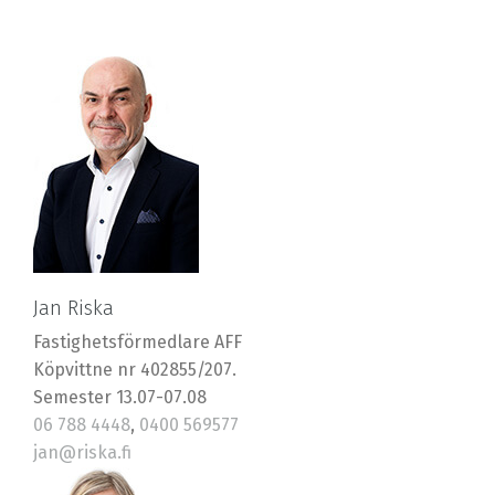
Jan Riska
Fastighetsförmedlare AFF
Köpvittne nr 402855/207.
Semester 13.07-07.08
06 788 4448
,
0400 569577
jan@riska.fi