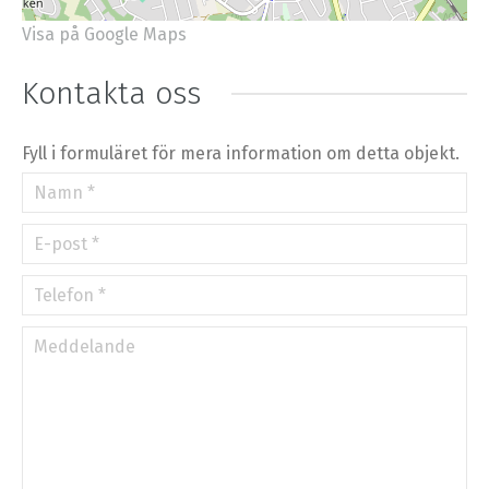
Visa på Google Maps
+
−
⇧
Kontakta oss
©
OpenStreetMap
contributors.
»
Fyll i formuläret för mera information om detta objekt.