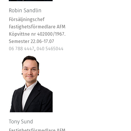
Robin Sandlin
Försäljningschef
Fastighetsförmedlare AFM
Köpvittne nr 402000/1967.
Semester 22.06-17.07
06 788 4447
,
040 5465044
robin@riska.fi
Tony Sund
Fastighetsförmedlare AFM.