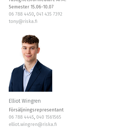
Semester 15.06-10.07
06 788 4450
,
041 435 7392
tony@riska.fi
Elliot Wingren
Försäljningsrepresentant
06 788 4445
,
040 1561565
elliot.wingren@riska.fi