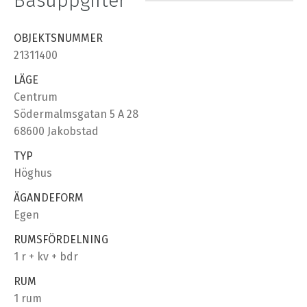
Basuppgifter
OBJEKTSNUMMER
21311400
LÄGE
Centrum
Södermalmsgatan 5 A 28
68600 Jakobstad
TYP
Höghus
ÄGANDEFORM
Egen
RUMSFÖRDELNING
1 r + kv + bdr
RUM
1 rum