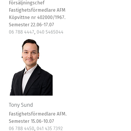
Försäljningschef
Fastighetsförmedlare AFM
Köpvittne nr 402000/1967.
Semester 22.06-17.07
06 788 4447
,
040 5465044
robin@riska.fi
Tony Sund
Fastighetsförmedlare AFM.
Semester 15.06-10.07
06 788 4450
,
041 435 7392