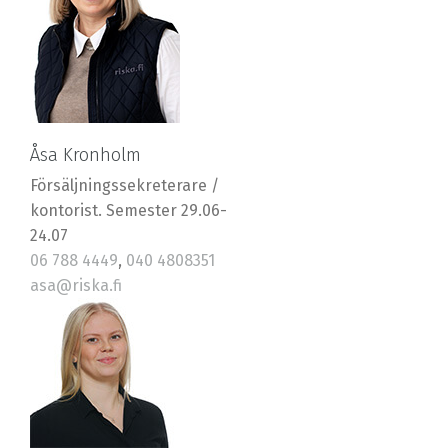
Åsa Kronholm
Försäljningssekreterare /
kontorist. Semester 29.06-
24.07
06 788 4449
,
040 4808351
asa@riska.fi