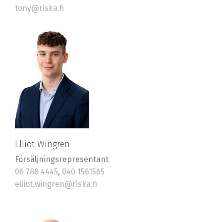
tony@riska.fi
Elliot Wingren
Försäljningsrepresentant
06 788 4445
,
040 1561565
elliot.wingren@riska.fi