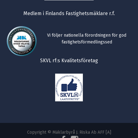
Medlem i Finlands Fastighetsmäklare r.f.
Vi följer nationella förordningen för god
fastighetsförmedlingssed
SKVL rf:s Kvalitetsföretag
Copyright © Mäklarbyrå J. Riska Ab AFF [A]