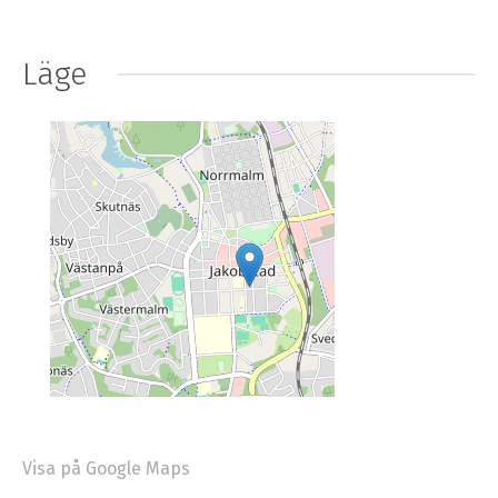
Läge
Visa på Google Maps
+
−