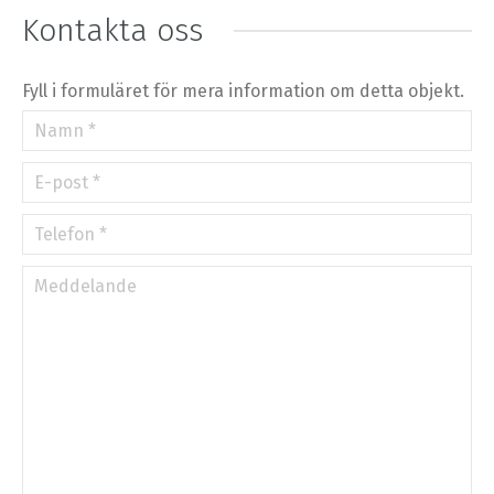
⇧
Kontakta oss
©
OpenStreetMap
contributors.
»
Fyll i formuläret för mera information om detta objekt.