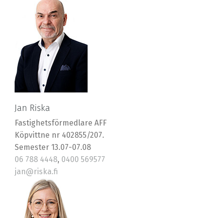
Jan Riska
Fastighetsförmedlare AFF
Köpvittne nr 402855/207.
Semester 13.07-07.08
06 788 4448
,
0400 569577
jan@riska.fi