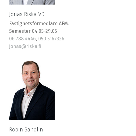
Jonas Riska VD
Fastighetsförmedlare AFM.
Semester 04.05-29.05
06 788 4446
,
050 5167326
jonas@riska.fi
Robin Sandlin