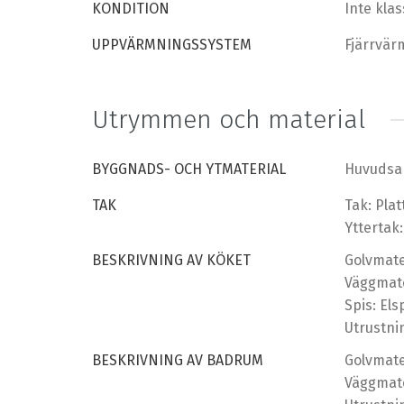
KONDITION
Inte klas
UPPVÄRMNINGSSYSTEM
Fjärrvär
Utrymmen och material
BYGGNADS- OCH YTMATERIAL
Huvudsak
TAK
Tak: Plat
Yttertak: 
BESKRIVNING AV KÖKET
Golvmate
Väggmate
Spis: Els
Utrustni
BESKRIVNING AV BADRUM
Golvmater
Väggmate