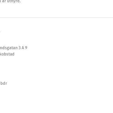
 är uthyrd.
8
ndsgatan 3 A 9
akobstad
+ bdr