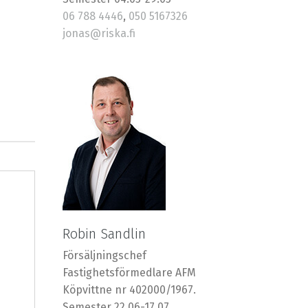
06 788 4446
,
050 5167326
jonas@riska.fi
Robin Sandlin
Försäljningschef
Fastighetsförmedlare AFM
Köpvittne nr 402000/1967.
Semester 22.06-17.07