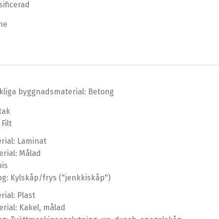
sificerad
me
liga byggnadsmaterial: Betong
tak
Filt
rial: Laminat
rial: Målad
pis
ng: Kylskåp/frys ("jenkkiskåp")
ial: Plast
rial: Kakel, målad