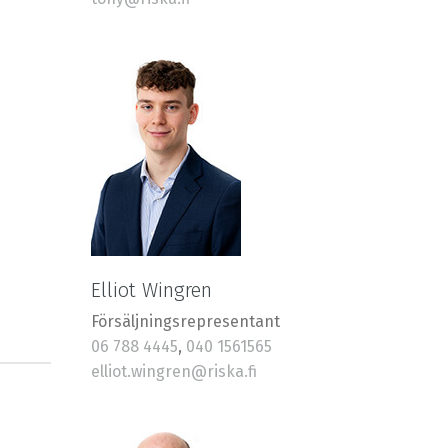
Elliot Wingren
Försäljningsrepresentant
06 788 4445
,
040 1561565
elliot.wingren@riska.fi