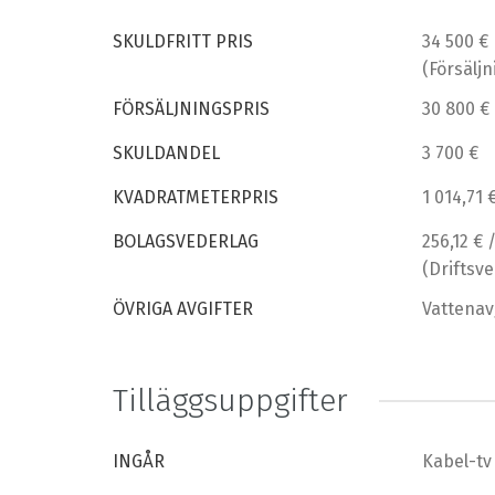
SKULDFRITT PRIS
34 500 €
(Försäljn
FÖRSÄLJNINGSPRIS
30 800 €
SKULDANDEL
3 700 €
KVADRATMETERPRIS
1 014,71 
BOLAGSVEDERLAG
256,12 €
(Driftsv
ÖVRIGA AVGIFTER
Vattenavg
Tilläggsuppgifter
INGÅR
Kabel-tv