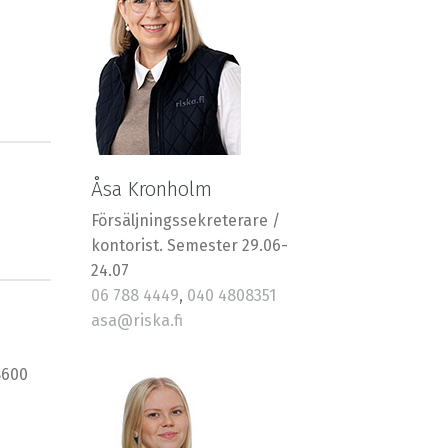
Åsa Kronholm
Försäljningssekreterare /
kontorist. Semester 29.06-
24.07
06 788 4449
,
040 4808351
asa@riska.fi
8600