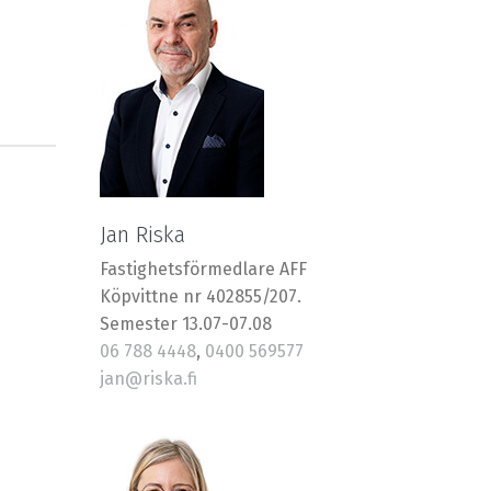
Jan Riska
Fastighetsförmedlare AFF
Köpvittne nr 402855/207.
Semester 13.07-07.08
06 788 4448
,
0400 569577
jan@riska.fi