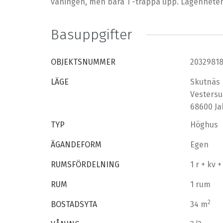
våningen, men bara 1 -trappa upp. Lägenheten
Basuppgifter
OBJEKTSNUMMER
2032981
LÄGE
Skutnäs
Vestersu
68600 J
TYP
Höghus
ÄGANDEFORM
Egen
RUMSFÖRDELNING
1 r + kv 
RUM
1 rum
2
BOSTADSYTA
34 m