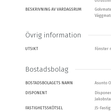
Utrustni
BESKRIVNING AV VARDAGSRUM
Golvmate
Väggmate
Övrig information
UTSIKT
Fönster 
Bostadsbolag
BOSTADSBOLAGETS NAMN
Asunto O
DISPONENT
Disponen
Jakobst
FASTIGHETSSKÖTSEL
JS-Fasti