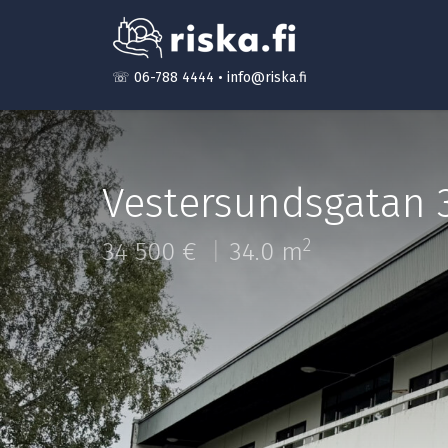
☏ 06-788 4444
•
info@riska.fi
Vestersundsgatan 
2
34 500 €
34.0 m