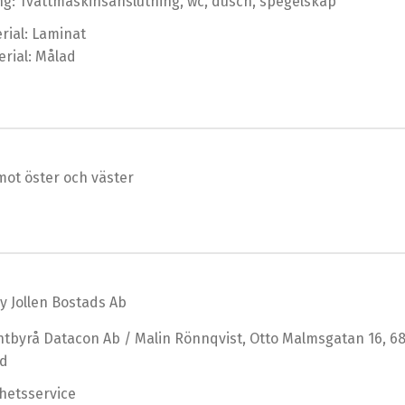
ng: Tvättmaskinsanslutning, wc, dusch, spegelskåp
rial: Laminat
rial: Målad
mot öster och väster
y Jollen Bostads Ab
tbyrå Datacon Ab / Malin Rönnqvist, Otto Malmsgatan 16, 6
ad
ghetsservice