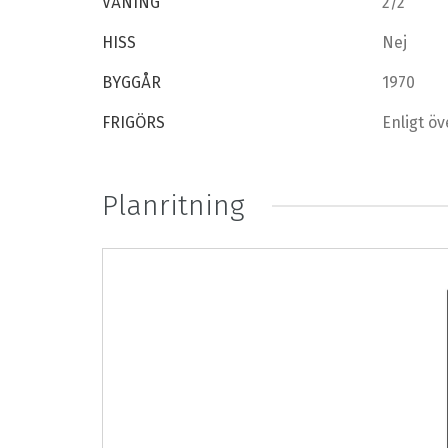
VÅNING
2/2
HISS
Nej
BYGGÅR
1970
FRIGÖRS
Enligt 
Planritning