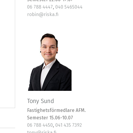
06 788 4447
,
040 5465044
robin@riska.fi
Tony Sund
Fastighetsförmedlare AFM.
Semester 15.06-10.07
06 788 4450
,
041 435 7392
tony@riska.fi