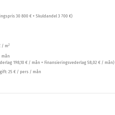
ingspris 30 800 € + Skuldandel 3 700 €)
2
€ / m
 / mån
ederlag 198,10 € / mån + Finansieringsvederlag 58,02 € / mån)
ift: 25 € / pers / mån