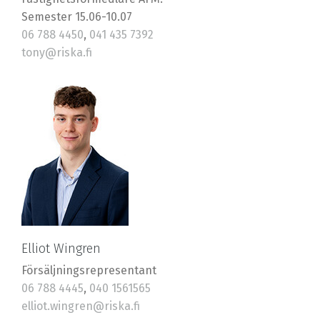
Semester 15.06-10.07
06 788 4450
,
041 435 7392
tony@riska.fi
Elliot Wingren
Försäljningsrepresentant
06 788 4445
,
040 1561565
elliot.wingren@riska.fi