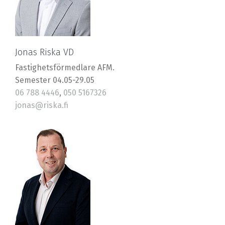
Jonas Riska VD
Fastighetsförmedlare AFM.
Semester 04.05-29.05
06 788 4446
,
050 5167326
jonas@riska.fi