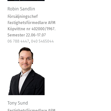
Robin Sandlin
Försäljningschef
Fastighetsförmedlare AFM
Köpvittne nr 402000/1967.
Semester 22.06-17.07
06 788 4447
,
040 5465044
robin@riska.fi
Tony Sund
Fastighetsförmedlare AFM.