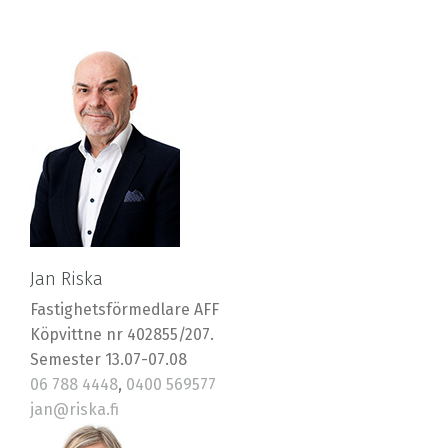
Jan Riska
Fastighetsförmedlare AFF
Köpvittne nr 402855/207.
Semester 13.07-07.08
06 788 4448
,
0400 569577
jan@riska.fi