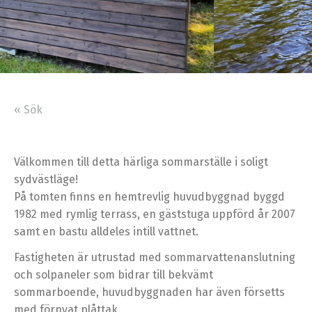
« Sök
Välkommen till detta härliga sommarställe i soligt
sydvästläge!
På tomten finns en hemtrevlig huvudbyggnad byggd
1982 med rymlig terrass, en gäststuga uppförd år 2007
samt en bastu alldeles intill vattnet.
Fastigheten är utrustad med sommarvattenanslutning
och solpaneler som bidrar till bekvämt
sommarboende, huvudbyggnaden har även försetts
med förnyat plåttak.