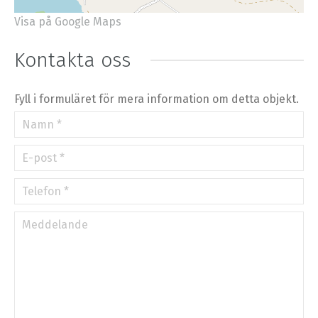
Visa på Google Maps
+
−
⇧
Kontakta oss
©
OpenStreetMap
contributors.
»
Fyll i formuläret för mera information om detta objekt.