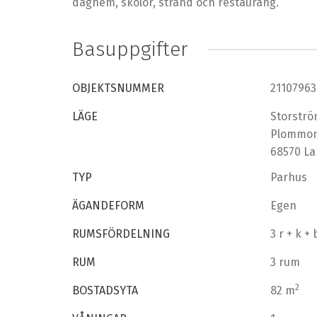
daghem, skolor, strand och restaurang.
Basuppgifter
OBJEKTSNUMMER
21107963
LÄGE
Storstr
Plommon
68570 L
TYP
Parhus
ÄGANDEFORM
Egen
RUMSFÖRDELNING
3 r + k +
RUM
3 rum
2
BOSTADSYTA
82 m