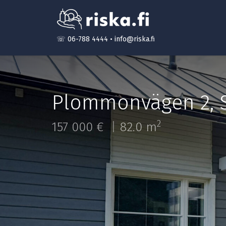
☏ 06-788 4444
•
info@riska.fi
Plommonvägen 2
,
2
157 000 €
82.0 m