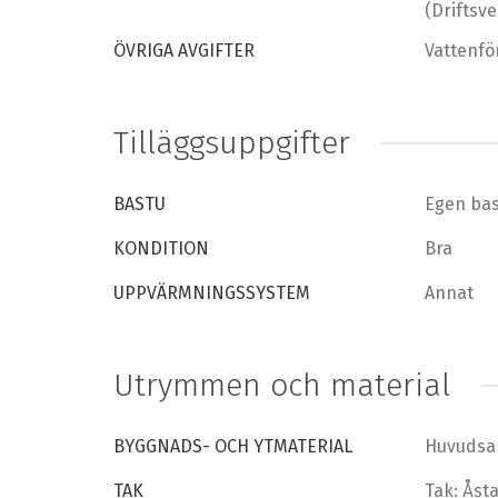
(Driftsv
ÖVRIGA AVGIFTER
Vattenfö
Tilläggsuppgifter
BASTU
Egen ba
KONDITION
Bra
UPPVÄRMNINGSSYSTEM
Annat
Utrymmen och material
BYGGNADS- OCH YTMATERIAL
Huvudsak
TAK
Tak: Åst