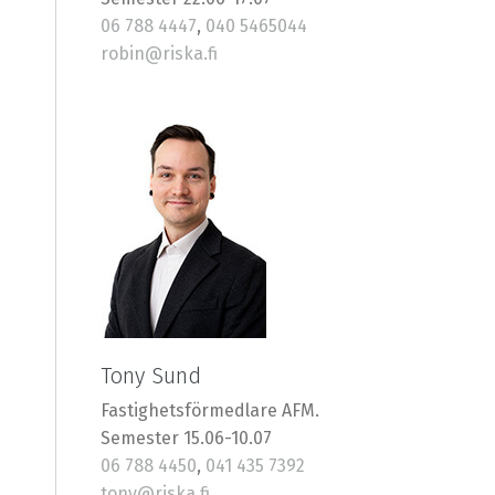
06 788 4447
,
040 5465044
robin@riska.fi
Tony Sund
Fastighetsförmedlare AFM.
Semester 15.06-10.07
06 788 4450
,
041 435 7392
tony@riska.fi