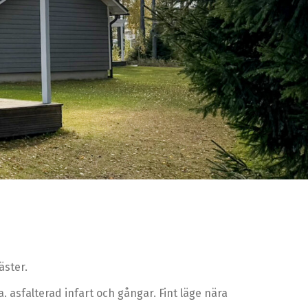
äster.
 asfalterad infart och gångar. Fint läge nära