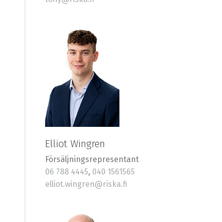
Elliot Wingren
Försäljningsrepresentant
06 788 4445
,
040 1561565
elliot.wingren@riska.fi