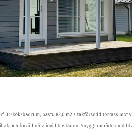
f. 3r+kök+badrum, bastu 82,0 m2 + takförsedd terrass mot v
tak och förråd nära invid bostaden. Snyggt område med bl.a.