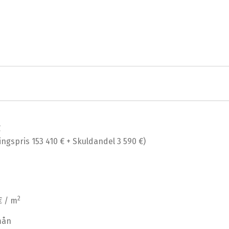
€
ingspris 153 410 € + Skuldandel 3 590 €)
2
€ / m
mån