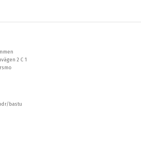
ömmen
vägen 2 C 1
arsmo
 bdr/bastu