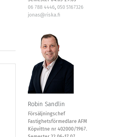
06 788 4446
,
050 5167326
jonas@riska.fi
Robin Sandlin
Försäljningschef
Fastighetsförmedlare AFM
Köpvittne nr 402000/1967.
Semester 22.06-17.07