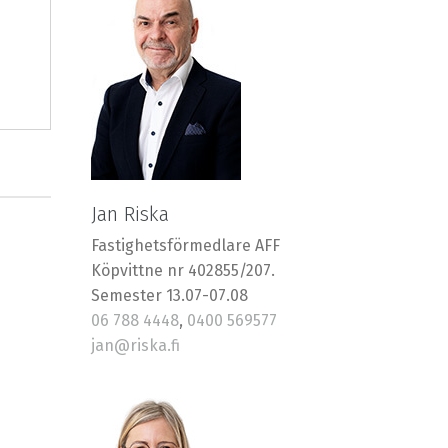
Jan Riska
Fastighetsförmedlare AFF
Köpvittne nr 402855/207.
Semester 13.07-07.08
06 788 4448
,
0400 569577
jan@riska.fi