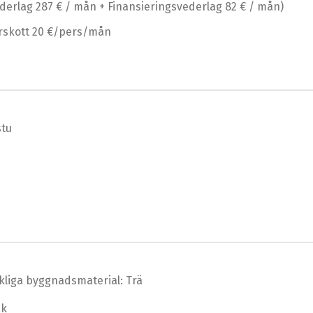
ederlag 287 € / mån + Finansieringsvederlag 82 € / mån)
rskott 20 €/pers/mån
stu
liga byggnadsmaterial: Trä
ak