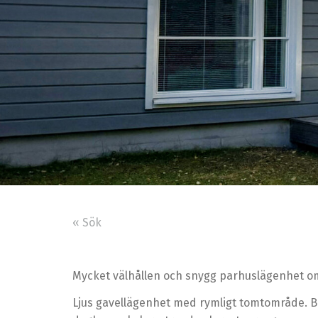
« Sök
Mycket välhållen och snygg parhuslägenhet om
Ljus gavellägenhet med rymligt tomtområde. Bil