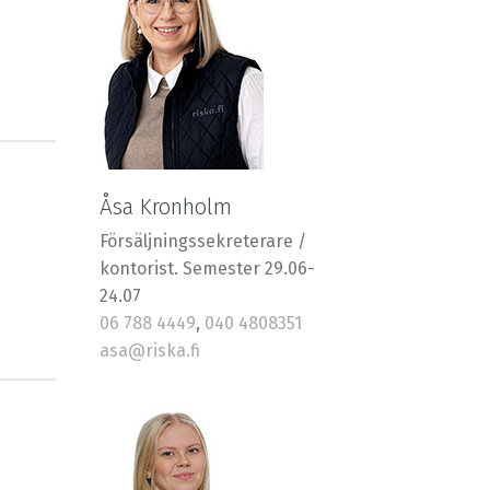
Åsa Kronholm
Försäljningssekreterare /
kontorist. Semester 29.06-
24.07
06 788 4449
,
040 4808351
asa@riska.fi