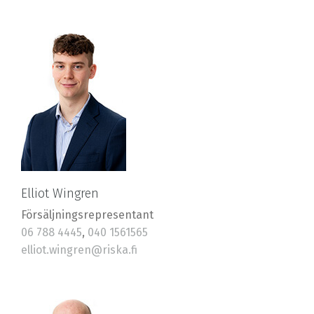
Elliot Wingren
Försäljningsrepresentant
06 788 4445
,
040 1561565
elliot.wingren@riska.fi