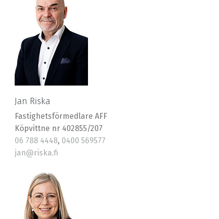
Jan Riska
Fastighetsförmedlare AFF
Köpvittne nr 402855/207
06 788 4448
,
0400 569577
jan@riska.fi