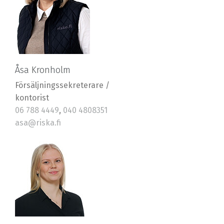
Åsa Kronholm
Försäljningssekreterare /
kontorist
06 788 4449
,
040 4808351
asa@riska.fi