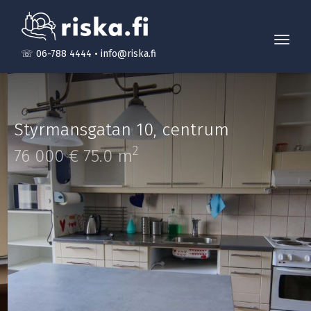
Toggl
☏ 06-788 4444
•
info@riska.fi
navig
Styrmansgatan 10
,
centrum
2
76 000 €
75.0 m