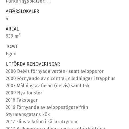
Parkeringsplatser: 11
AFFÄRSLOKALER
4
AREAL
2
959 m
TOMT
Egen
UTFÖRDA RENOVERINGAR
2000 Delvis förnyade vatten- samt avloppsrör
2000 Förnyande av elcentral, elledningar i trapphus
2007 Målning av fasad (delvis) samt tak
2009 Nya fönster
2016 Takstegar
2016 Förnyande av avloppsstigare från
Styrmansgatans kök
2017 Elinstallation i källarutrymme
2017 Balkongreparation samt fasadförbättring