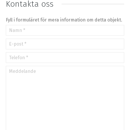
Kontakta oss
©
OpenStreetMap
contributors.
»
Fyll i formuläret för mera information om detta objekt.