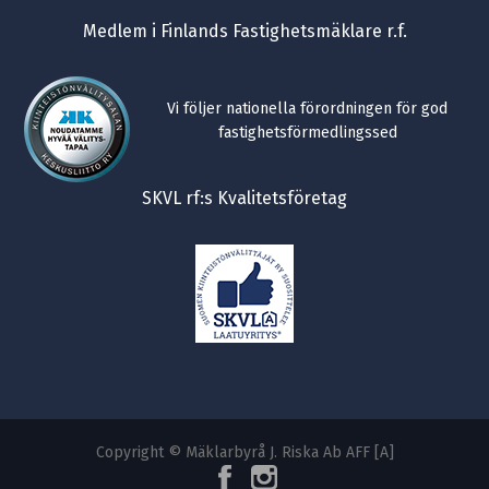
Medlem i Finlands Fastighetsmäklare r.f.
Vi följer nationella förordningen för god
fastighetsförmedlingssed
SKVL rf:s Kvalitetsföretag
Copyright © Mäklarbyrå J. Riska Ab AFF [A]