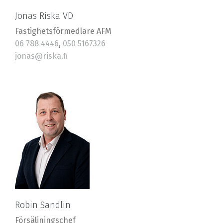
Jonas Riska VD
Fastighetsförmedlare AFM
06 788 4446
,
050 5167326
jonas@riska.fi
Robin Sandlin
Försäljningschef