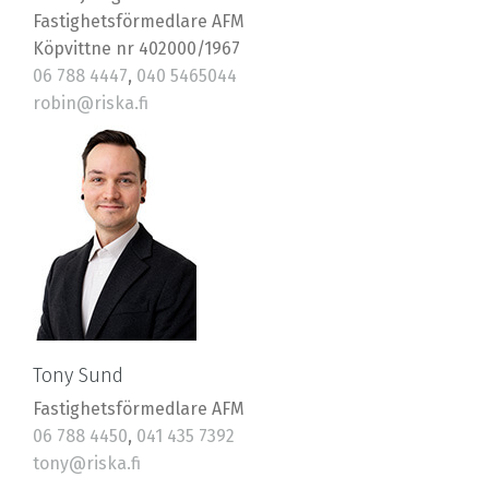
Fastighetsförmedlare AFM
Köpvittne nr 402000/1967
06 788 4447
,
040 5465044
robin@riska.fi
Tony Sund
Fastighetsförmedlare AFM
06 788 4450
,
041 435 7392
tony@riska.fi