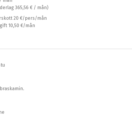
 / mån
ederlag 365,56 € / mån)
rskott 20 €/pers/mån
vgift 10,50 €/mån
stu
braskamin.
me