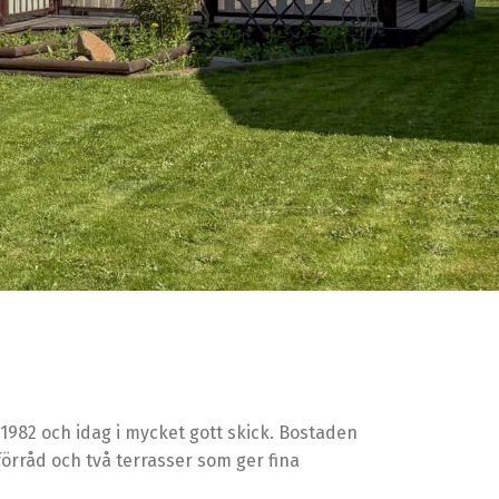
982 och idag i mycket gott skick. Bostaden
örråd och två terrasser som ger fina