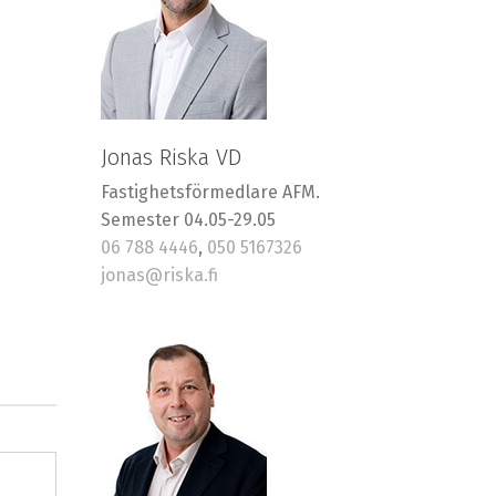
Jonas Riska VD
Fastighetsförmedlare AFM.
Semester 04.05-29.05
06 788 4446
,
050 5167326
jonas@riska.fi