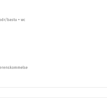
 bdr/bastu + wc
överenskommelse