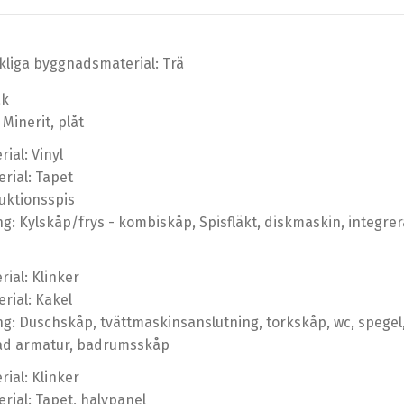
liga byggnadsmaterial: Trä
ak
 Minerit, plåt
ial: Vinyl
rial: Tapet
duktionsspis
ng: Kylskåp/frys - kombiskåp, Spisfläkt, diskmaskin, integre
ial: Klinker
rial: Kakel
ng: Duschskåp, tvättmaskinsanslutning, torkskåp, wc, spegel
ad armatur, badrumsskåp
ial: Klinker
rial: Tapet, halvpanel