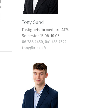
Tony Sund
Fastighetsförmedlare AFM.
Semester 15.06-10.07
06 788 4450
,
041 435 7392
tony@riska.fi