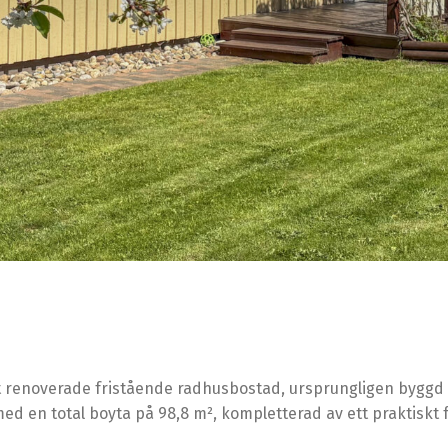
 renoverade fristående radhusbostad, ursprungligen byggd 1
d en total boyta på 98,8 m², kompletterad av ett praktiskt f