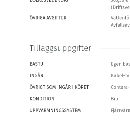
BOLAGSVEDERLAG
365,56 €
(Driftsv
ÖVRIGA AVGIFTER
Vattenfö
Avfallsa
Tilläggsuppgifter
BASTU
Egen ba
INGÅR
Kabel-tv
ÖVRIGT SOM INGÅR I KÖPET
Contura-
KONDITION
Bra
UPPVÄRMNINGSSYSTEM
Fjärrvär