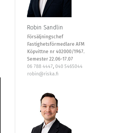
Robin Sandlin
Försäljningschef
Fastighetsförmedlare AFM
Köpvittne nr 402000/1967.
Semester 22.06-17.07
06 788 4447
,
040 5465044
robin@riska.fi