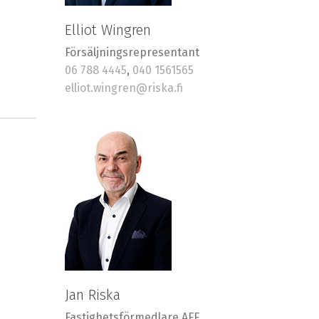
Elliot Wingren
Försäljningsrepresentant
06 788 4445
,
040 1561565
elliot.wingren@riska.fi
Jan Riska
Fastighetsförmedlare AFF