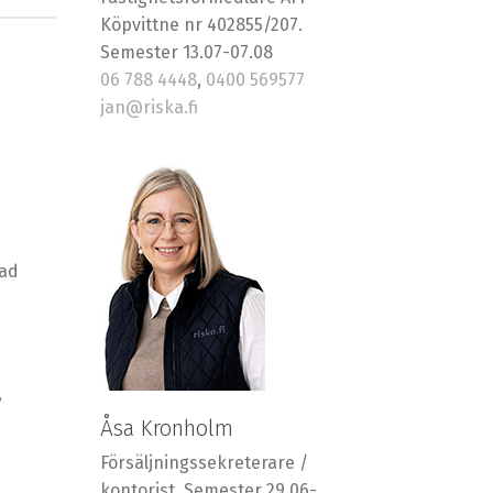
Köpvittne nr 402855/207.
Semester 13.07-07.08
06 788 4448
,
0400 569577
jan@riska.fi
rad
,
Åsa Kronholm
Försäljningssekreterare /
kontorist. Semester 29.06-