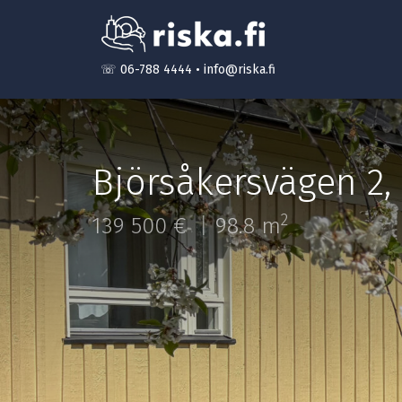
☏ 06-788 4444
•
info@riska.fi
Björsåkersvägen 2
,
2
139 500 €
98.8 m