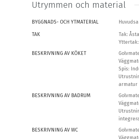
Utrymmen och material
BYGGNADS- OCH YTMATERIAL
Huvudsak
TAK
Tak: Åst
Yttertak:
BESKRIVNING AV KÖKET
Golvmater
Väggmate
Spis: In
Utrustni
armatur
BESKRIVNING AV BADRUM
Golvmater
Väggmate
Utrustni
integrer
BESKRIVNING AV WC
Golvmater
Väggmate