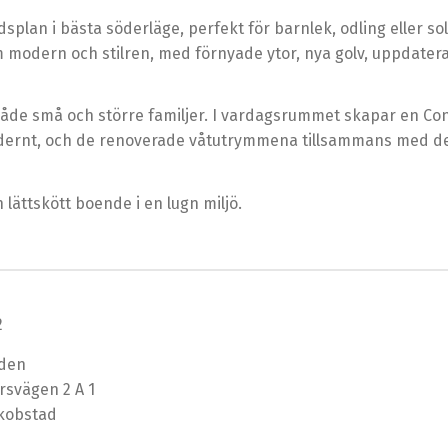
lan i bästa söderläge, perfekt för barnlek, odling eller sol
 modern och stilren, med förnyade ytor, nya golv, uppdate
de små och större familjer. I vardagsrummet skapar en Cont
odernt, och de renoverade våtutrymmena tillsammans med d
lättskött boende i en lugn miljö.
2
rden
rsvägen 2 A 1
kobstad