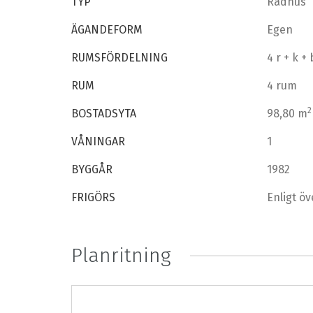
TYP
Radhus
ÄGANDEFORM
Egen
RUMSFÖRDELNING
4 r + k +
RUM
4 rum
2
BOSTADSYTA
98,80 m
VÅNINGAR
1
BYGGÅR
1982
FRIGÖRS
Enligt 
Planritning