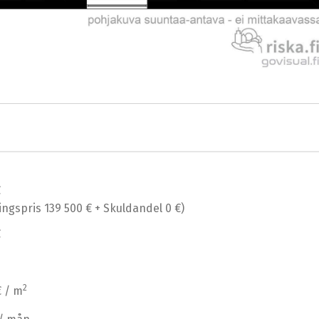
€
ingspris 139 500 € + Skuldandel 0 €)
€
2
€ / m