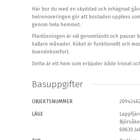
Här bor du med en skyddad och inhägnad gårdsp
helrenoveringen gör att bostaden upplevs som
genom hela hemmet.
Planlösningen är väl genomtänkt och passar bå
kallare månader. Köket är funktionellt och m
boendekomfort.
Detta är ett hem som erbjuder både trivsel och 
Basuppgifter
OBJEKTSNUMMER
2094246
LÄGE
Lappfjä
Björsåke
68630 Ja