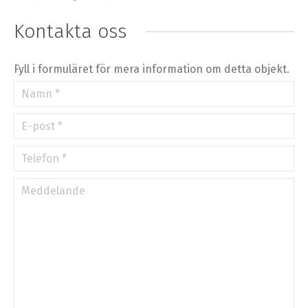
⇧
Kontakta oss
©
OpenStreetMap
contributors.
»
Fyll i formuläret för mera information om detta objekt.