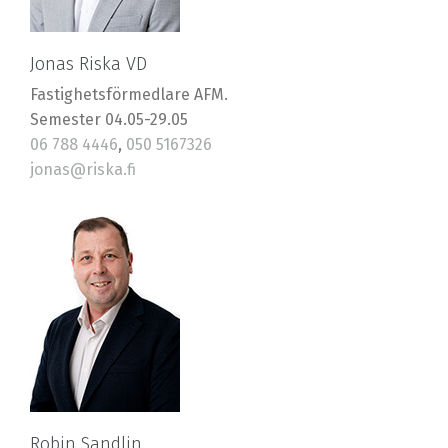
Jonas Riska VD
Fastighetsförmedlare AFM.
Semester 04.05-29.05
06 788 4446
,
050 5167326
jonas@riska.fi
Robin Sandlin