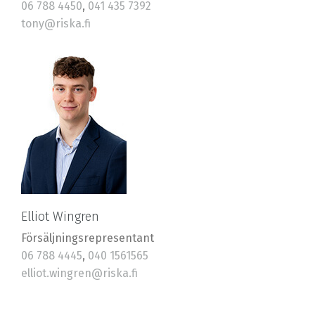
06 788 4450
,
041 435 7392
tony@riska.fi
Elliot Wingren
Försäljningsrepresentant
06 788 4445
,
040 1561565
elliot.wingren@riska.fi