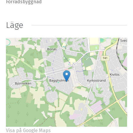
Förrådsbyggnad
Läge
Visa på Google Maps
+
−