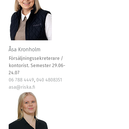
Åsa Kronholm
Försäljningssekreterare /
kontorist. Semester 29.06-
24.07
06 788 4449
,
040 4808351
asa@riska.fi