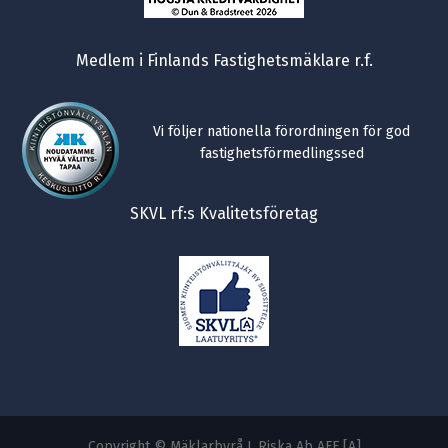
Medlem i Finlands Fastighetsmäklare r.f.
Vi följer nationella förordningen för god
fastighetsförmedlingssed
SKVL rf:s Kvalitetsföretag
Copyright © Mäklarbyrå J. Riska Ab AFF [A]