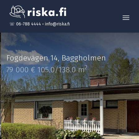
Toggl
☏ 06-788 4444
•
info@riska.fi
navig
Fogdevägen 14
,
Baggholmen
2
79 000 €
105.0/138.0 m