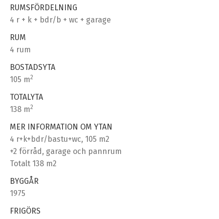
RUMSFÖRDELNING
4 r + k + bdr/b + wc + garage
RUM
4 rum
BOSTADSYTA
2
105 m
TOTALYTA
2
138 m
MER INFORMATION OM YTAN
4 r+k+bdr/bastu+wc, 105 m2
+2 förråd, garage och pannrum
Totalt 138 m2
BYGGÅR
1975
FRIGÖRS