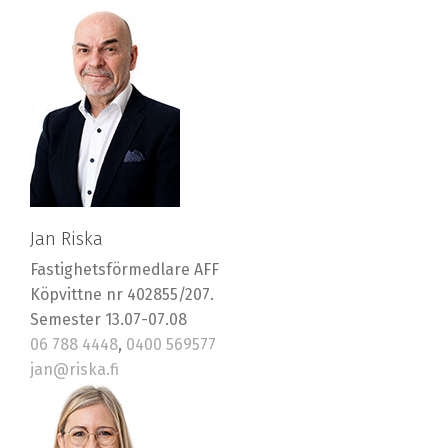
Jan Riska
Fastighetsförmedlare AFF
Köpvittne nr 402855/207.
Semester 13.07-07.08
06 788 4448
,
0400 569577
jan@riska.fi