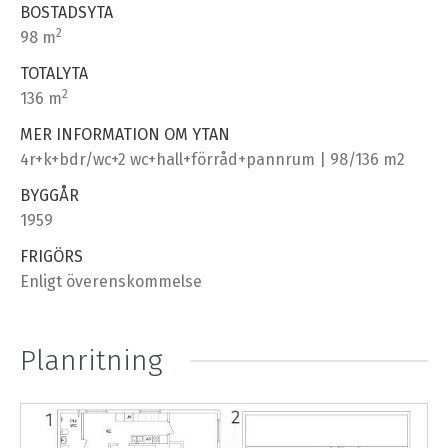
BOSTADSYTA
2
98 m
TOTALYTA
2
136 m
MER INFORMATION OM YTAN
4r+k+bdr/wc+2 wc+hall+förråd+pannrum | 98/136 m2
BYGGÅR
1959
FRIGÖRS
Enligt överenskommelse
Planritning