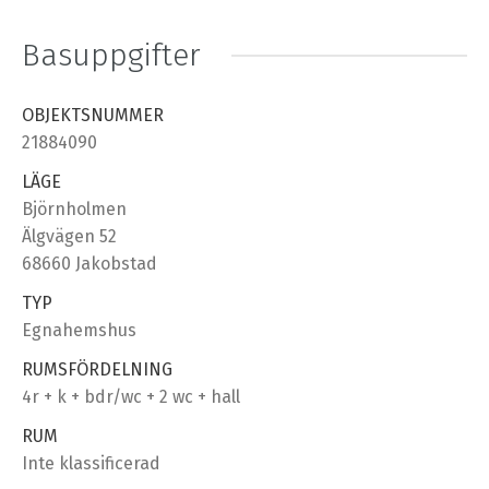
Basuppgifter
OBJEKTSNUMMER
21884090
LÄGE
Björnholmen
Älgvägen 52
68660 Jakobstad
TYP
Egnahemshus
RUMSFÖRDELNING
4r + k + bdr/wc + 2 wc + hall
RUM
Inte klassificerad