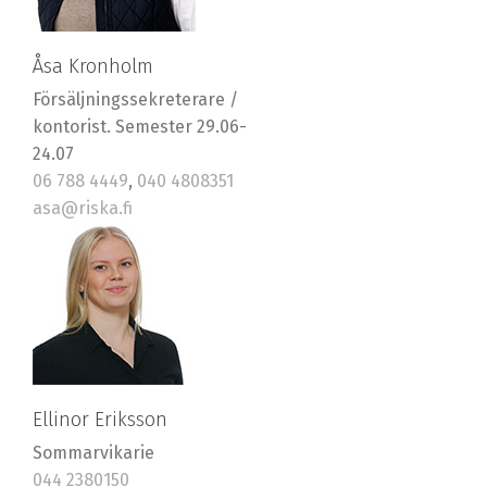
Åsa Kronholm
Försäljningssekreterare /
kontorist. Semester 29.06-
24.07
06 788 4449
,
040 4808351
asa@riska.fi
Ellinor Eriksson
Sommarvikarie
044 2380150