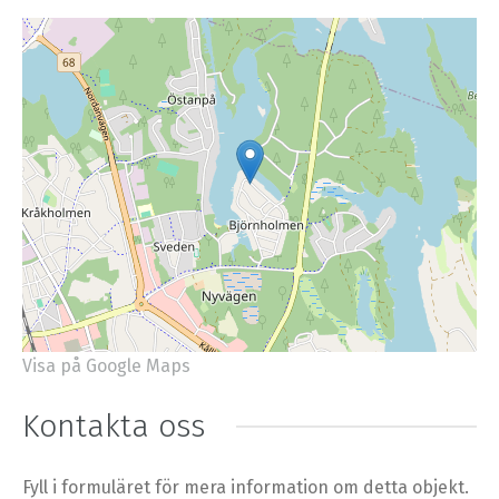
Visa på Google Maps
+
−
⇧
Kontakta oss
©
OpenStreetMap
contributors.
»
Fyll i formuläret för mera information om detta objekt.