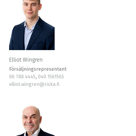
Elliot Wingren
Försäljningsrepresentant
06 788 4445
,
040 1561565
elliot.wingren@riska.fi