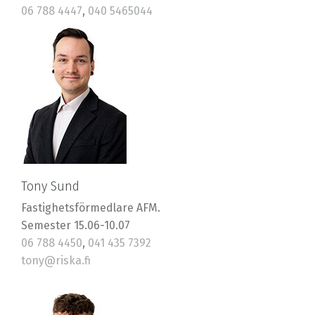
06 788 4447
,
040 5465044
robin@riska.fi
Tony Sund
Fastighetsförmedlare AFM.
Semester 15.06-10.07
06 788 4450
,
041 435 7392
tony@riska.fi