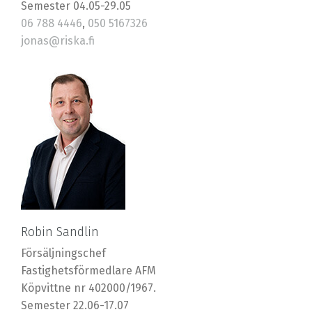
Semester 04.05-29.05
06 788 4446
,
050 5167326
jonas@riska.fi
Robin Sandlin
Försäljningschef
Fastighetsförmedlare AFM
Köpvittne nr 402000/1967.
Semester 22.06-17.07