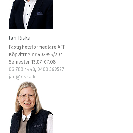
Jan Riska
Fastighetsförmedlare AFF
Köpvittne nr 402855/207.
Semester 13.07-07.08
06 788 4448
,
0400 569577
jan@riska.fi