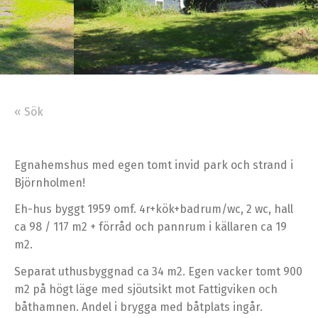
« Sök
Egnahemshus med egen tomt invid park och strand i
Björnholmen!
Eh-hus byggt 1959 omf. 4r+kök+badrum/wc, 2 wc, hall
ca 98 / 117 m2 + förråd och pannrum i källaren ca 19
m2.
Separat uthusbyggnad ca 34 m2. Egen vacker tomt 900
m2 på högt läge med sjöutsikt mot Fattigviken och
båthamnen. Andel i brygga med båtplats ingår.