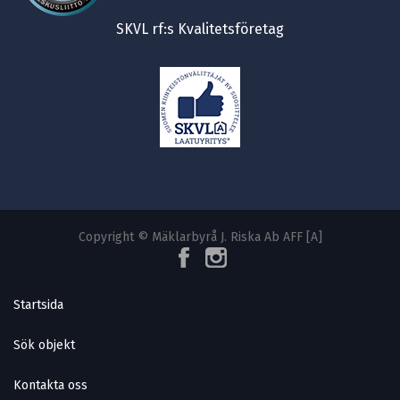
SKVL rf:s Kvalitetsföretag
Copyright © Mäklarbyrå J. Riska Ab AFF [A]
Startsida
Sök objekt
Kontakta oss