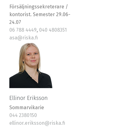
Försäljningssekreterare /
kontorist. Semester 29.06-
24.07
06 788 4449
,
040 4808351
asa@riska.fi
Ellinor Eriksson
Sommarvikarie
044 2380150
ellinor.eriksson@riska.fi