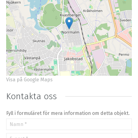
Visa på Google Maps
+
−
⇧
Kontakta oss
©
OpenStreetMap
contributors.
»
Fyll i formuläret för mera information om detta objekt.