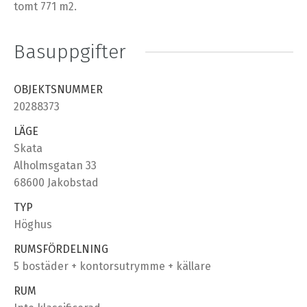
tomt 771 m2.
Basuppgifter
OBJEKTSNUMMER
20288373
LÄGE
Skata
Alholmsgatan 33
68600 Jakobstad
TYP
Höghus
RUMSFÖRDELNING
5 bostäder + kontorsutrymme + källare
RUM