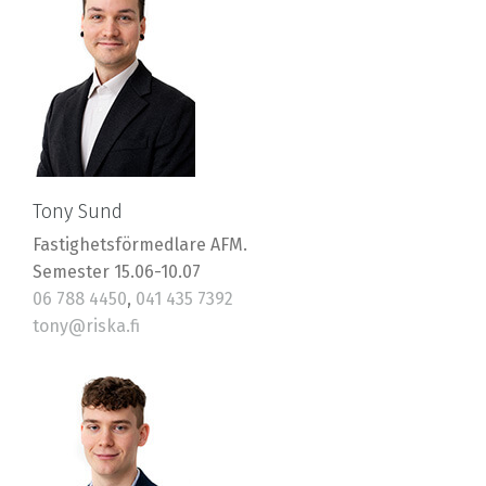
Tony Sund
Fastighetsförmedlare AFM.
Semester 15.06-10.07
06 788 4450
,
041 435 7392
tony@riska.fi