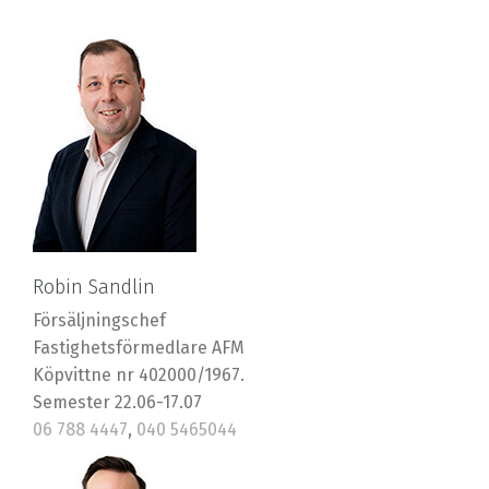
Robin Sandlin
Försäljningschef
Fastighetsförmedlare AFM
Köpvittne nr 402000/1967.
Semester 22.06-17.07
06 788 4447
,
040 5465044
robin@riska.fi