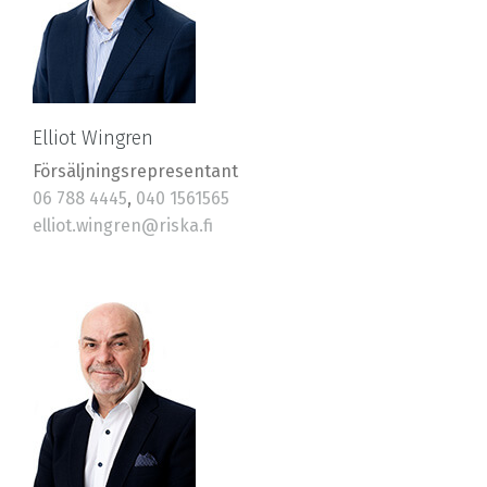
Elliot Wingren
Försäljningsrepresentant
06 788 4445
,
040 1561565
elliot.wingren@riska.fi