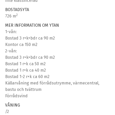
Inte klassificerad
BOSTADSYTA
2
726 m
MER INFORMATION OM YTAN
1-vån:
Bostad 3 r+k+bdr ca 90 m2
Kontor ca 150 m2
2-vån:
Bostad 3 r+k+bdr ca 90 m2
Bostad 1 r+k ca 50 m2
Bostad 1 r+k ca 40 m2
Bostad 1-2 r+k ca 60 m2
Källarvåning med förrådsutrymme, värmecentral,
bastu och tvättrum
Förrådsvind
VÅNING
/2