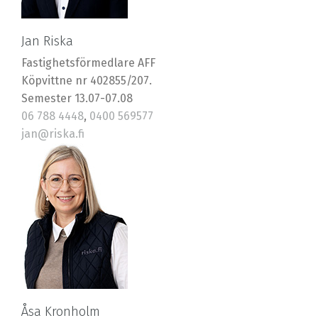
Jan Riska
Fastighetsförmedlare AFF
Köpvittne nr 402855/207.
Semester 13.07-07.08
06 788 4448
,
0400 569577
jan@riska.fi
Åsa Kronholm