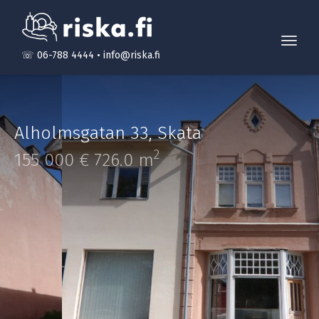
Toggl
☏ 06-788 4444
•
info@riska.fi
navig
Alholmsgatan 33
,
Skata
2
155 000 €
726.0 m