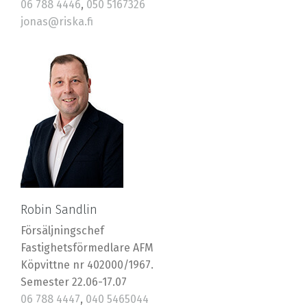
06 788 4446
,
050 5167326
jonas@riska.fi
Robin Sandlin
Försäljningschef
Fastighetsförmedlare AFM
Köpvittne nr 402000/1967.
Semester 22.06-17.07
06 788 4447
,
040 5465044