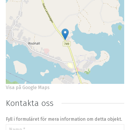
Visa på Google Maps
+
−
⇧
Kontakta oss
©
OpenStreetMap
contributors.
»
Fyll i formuläret för mera information om detta objekt.