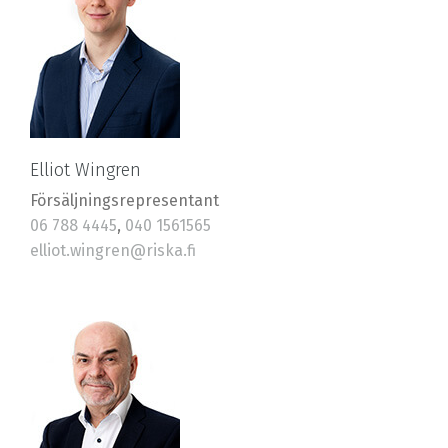
Elliot Wingren
Försäljningsrepresentant
06 788 4445
,
040 1561565
elliot.wingren@riska.fi