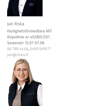
Jan Riska
Fastighetsförmedlare AFF
Köpvittne nr 402855/207.
Semester 13.07-07.08
06 788 4448
,
0400 569577
jan@riska.fi