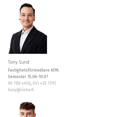
robin@riska.fi
Tony Sund
Fastighetsförmedlare AFM.
Semester 15.06-10.07
06 788 4450
,
041 435 7392
tony@riska.fi