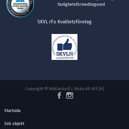
fastighetsförmedlingssed
SKVL rf:s Kvalitetsföretag
Copyright © Mäklarbyrå J. Riska Ab AFF [A]
Startsida
Sök objekt