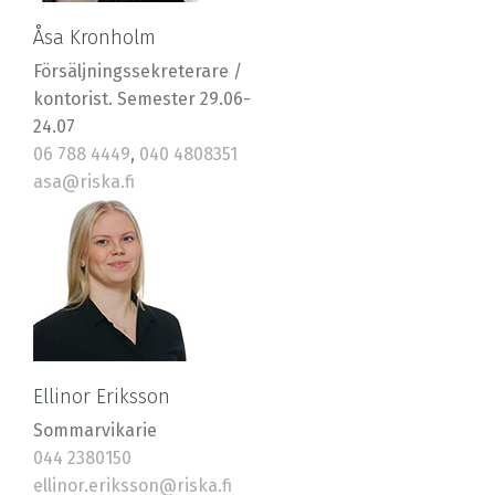
Åsa Kronholm
Försäljningssekreterare /
kontorist. Semester 29.06-
24.07
06 788 4449
,
040 4808351
asa@riska.fi
Ellinor Eriksson
Sommarvikarie
044 2380150
ellinor.eriksson@riska.fi