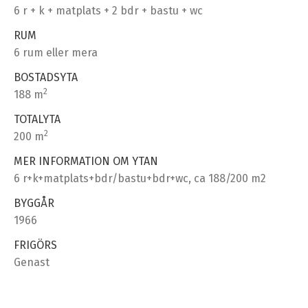
6 r + k + matplats + 2 bdr + bastu + wc
RUM
6 rum eller mera
BOSTADSYTA
2
188 m
TOTALYTA
2
200 m
MER INFORMATION OM YTAN
6 r+k+matplats+bdr/bastu+bdr+wc, ca 188/200 m2
BYGGÅR
1966
FRIGÖRS
Genast