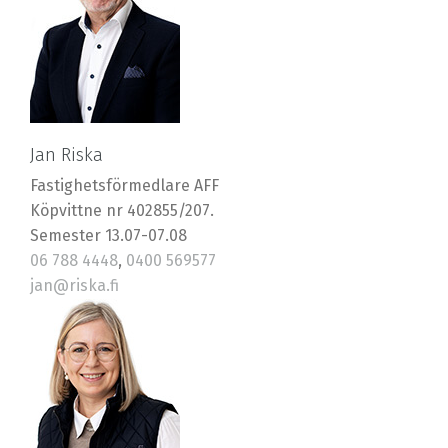
Jan Riska
Fastighetsförmedlare AFF
Köpvittne nr 402855/207.
Semester 13.07-07.08
06 788 4448
,
0400 569577
jan@riska.fi