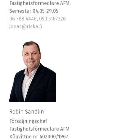
Fastighetsförmedlare AFM.
Semester 04.05-29.05
06 788 4446
,
050 5167326
jonas@riska.fi
Robin Sandlin
Försäljningschef
Fastighetsförmedlare AFM
Köpvittne nr 402000/1967.