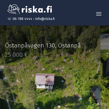
Toggl
☏ 06-788 4444
•
info@riska.fi
navig
Östanpåvägen 130
,
Östanpå
25 000 €