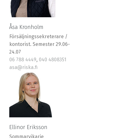
Åsa Kronholm
Försäljningssekreterare /
kontorist. Semester 29.06-
24.07
06 788 4449
,
040 4808351
asa@riska.fi
Ellinor Eriksson
Sommarvikarie