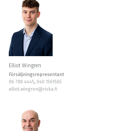
Elliot Wingren
Försäljningsrepresentant
06 788 4445
,
040 1561565
elliot.wingren@riska.fi