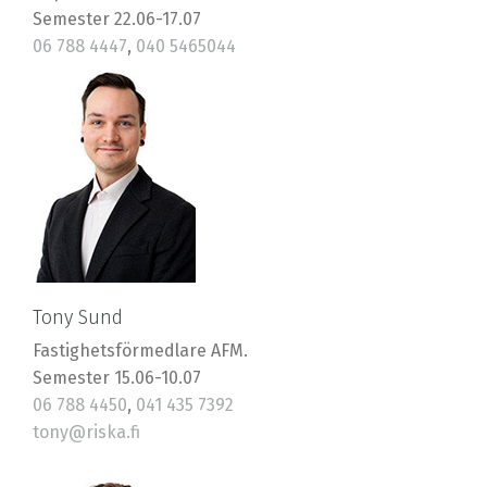
Semester 22.06-17.07
06 788 4447
,
040 5465044
robin@riska.fi
Tony Sund
Fastighetsförmedlare AFM.
Semester 15.06-10.07
06 788 4450
,
041 435 7392
tony@riska.fi