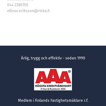
044 2380150
ellinor.eriksson@riska.fi
Ärlig, trygg och effektiv - sedan 1990
Medlem i Finlands Fastighetsmäklare r.f.