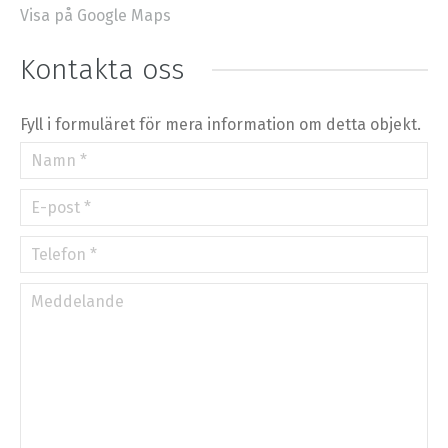
Visa på Google Maps
+
−
⇧
Kontakta oss
©
OpenStreetMap
contributors.
»
Fyll i formuläret för mera information om detta objekt.