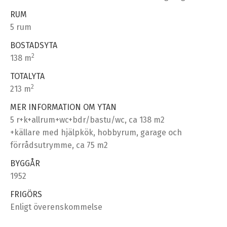
RUM
5 rum
BOSTADSYTA
2
138 m
TOTALYTA
2
213 m
MER INFORMATION OM YTAN
5 r+k+allrum+wc+bdr/bastu/wc, ca 138 m2
+källare med hjälpkök, hobbyrum, garage och
förrådsutrymme, ca 75 m2
BYGGÅR
1952
FRIGÖRS
Enligt överenskommelse