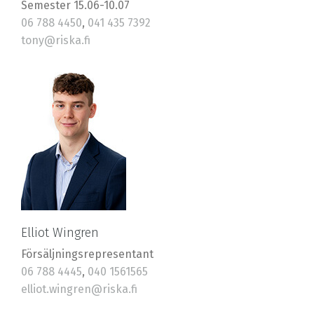
Semester 15.06-10.07
06 788 4450
,
041 435 7392
tony@riska.fi
Elliot Wingren
Försäljningsrepresentant
06 788 4445
,
040 1561565
elliot.wingren@riska.fi