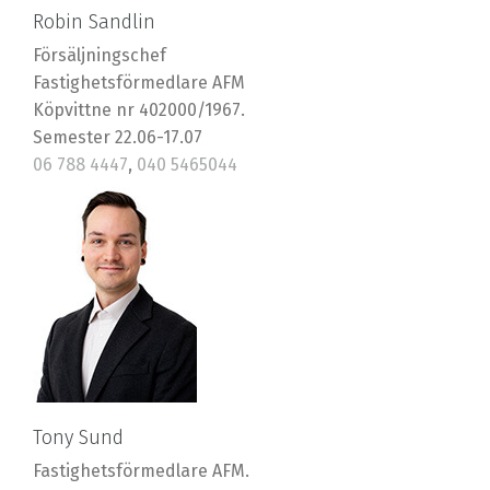
Robin Sandlin
Försäljningschef
Fastighetsförmedlare AFM
Köpvittne nr 402000/1967.
Semester 22.06-17.07
06 788 4447
,
040 5465044
robin@riska.fi
Tony Sund
Fastighetsförmedlare AFM.