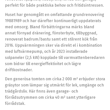
perfekt för både praktiska behov och fritidsintressen.
Huset har genomgått en omfattande grundrenovering
19881989 och har därefter kontinuerligt uppdaterats
med omsorg. Bland förbättringarna märks bland
annat förnyad dränering, fönsterbyte, tillbyggnad,
renoverat badrum/bastu samt ett stilrent kök från
2016. Uppvärmningen sker via direkt el i kombination
med luftvärmepump, och år 2023 installerade
solpaneler (2,5 kW) kopplade till varmvattenberedaren
som bidrar till energieffektivitet och lägre
driftkostnader.
Den generösa tomten om cirka 2 000 m² erbjuder stora
gräsytor som lämpar sig utmärkt för lek, umgänge och
trädgårdsliv. Här finns även garage- och
förrådsutrymmen om cirka 40 m² samt ytterligare
förrådstak.