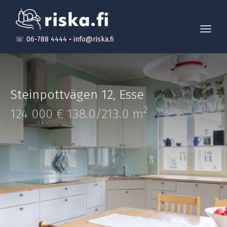
Toggl
☏ 06-788 4444
•
info@riska.fi
navig
Steinpottvägen 12
,
Esse
2
124 000 €
138.0/213.0 m