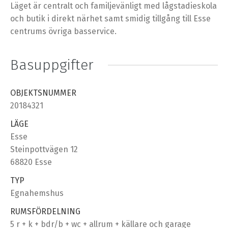
Läget är centralt och familjevänligt med lågstadieskola
och butik i direkt närhet samt smidig tillgång till Esse
centrums övriga basservice.
Basuppgifter
OBJEKTSNUMMER
20184321
LÄGE
Esse
Steinpottvägen 12
68820 Esse
TYP
Egnahemshus
RUMSFÖRDELNING
5 r + k + bdr/b + wc + allrum + källare och garage