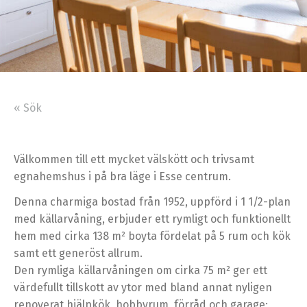
« Sök
Välkommen till ett mycket välskött och trivsamt
egnahemshus i på bra läge i Esse centrum.
Denna charmiga bostad från 1952, uppförd i 1 1/2-plan
med källarvåning, erbjuder ett rymligt och funktionellt
hem med cirka 138 m² boyta fördelat på 5 rum och kök
samt ett generöst allrum.
Den rymliga källarvåningen om cirka 75 m² ger ett
värdefullt tillskott av ytor med bland annat nyligen
renoverat hjälpkök, hobbyrum, förråd och garage;