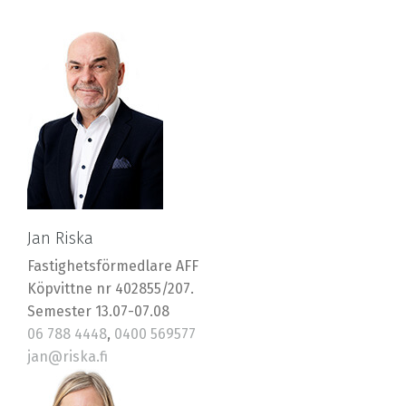
Jan Riska
Fastighetsförmedlare AFF
Köpvittne nr 402855/207.
Semester 13.07-07.08
06 788 4448
,
0400 569577
jan@riska.fi