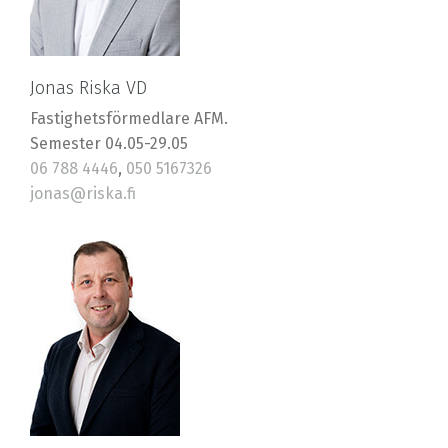
Jonas Riska VD
Fastighetsförmedlare AFM.
Semester 04.05-29.05
06 788 4446
,
050 5167326
jonas@riska.fi