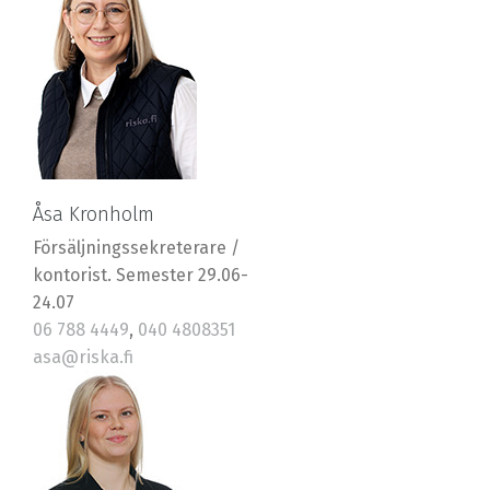
Åsa Kronholm
Försäljningssekreterare /
kontorist. Semester 29.06-
24.07
06 788 4449
,
040 4808351
asa@riska.fi